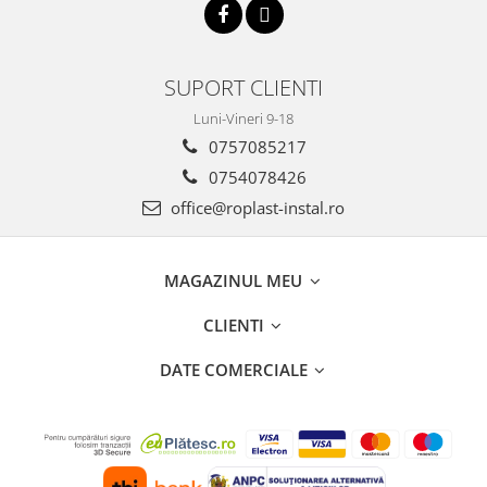
Fitinguri PPR
PEXAL
SUPORT CLIENTI
Distribuitor pexal FI-FE cu robinet
sferic
Luni-Vineri 9-18
Sisteme de canalizare si ape
0757085217
pluviale
0754078426
Sistem canalizare exterioara
office@roplast-instal.ro
Sistem canalizare interioara
DEDURIZARE
MAGAZINUL MEU
Statii de dedurizare
Accesorii statii dedurizare
CLIENTI
Fitinguri din alama
DATE COMERCIALE