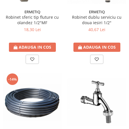
Coltar asamblare
ERMETIQ
ERMETIQ
Coltar imbinare
Robinet dublu serviciu cu
Robinet sferic tip fluture cu
Conector plat ingust
doua iesiri 1/2"
olandez 1/2"MF
40,67 Lei
18,30 Lei
Papuc reazem
Console raft
ADAUGA IN COS
ADAUGA IN COS
Detergenti
Ustensile Gradina
-14%