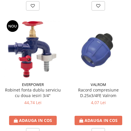
Incalzire clasica in pardoseala
Teava incalzire pardoseala
PLACA NUTURI/TACKER
NOU
Grupuri de pompare si amestec
Distribuitoare
Cutii distribuitor
Automatizare
Banda perimetrala
Accesorii
Aditiv Sapa
Pachete incalzire in pardoseala
EVERPOWER
VALROM
Pompe de caldura
Robinet fonta dublu serviciu
Racord compresiune
cu doua iesiri 3/4"
D.25x3/4FE Valrom
Termostate de Ambient
44,74 Lei
4,07 Lei
Panouri fotovoltaice
Invertoare
ADAUGA IN COS
ADAUGA IN COS
Panouri fotovoltaice
Produse Amenajare Baie