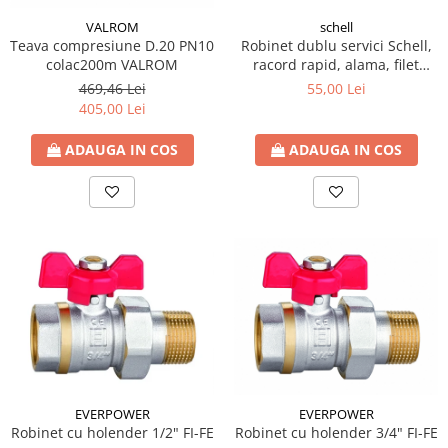
VALROM
schell
Teava compresiune D.20 PN10
Robinet dublu servici Schell,
colac200m VALROM
racord rapid, alama, filet
exterior, 1/2"
469,46 Lei
55,00 Lei
405,00 Lei
ADAUGA IN COS
ADAUGA IN COS
EVERPOWER
EVERPOWER
Robinet cu holender 1/2" FI-FE
Robinet cu holender 3/4" FI-FE