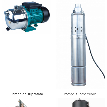
Radiatoare/Calorifere din otel
PURMO
Calorifer din otel GOBE
Radiator otel AIRFEL
Radiatoare/Calorifere din otel
KERMI COMPACT
Radiatoare/Calorifere Brise
Heizkorper
Radiatoare de baie Portprosop
Radiatoare de Baie din otel - Drept
- Profil Rotund
RADIATOARE DE BAIE DIN OTEL
PURMO
Radiatoare din aluminiu
Radiatoare din aluminiu Vox Extra
Radiatoare aluminiu OSCAR
Pompa de suprafata
Pompe submersibile
TONDO
Radiatoare CONDOR