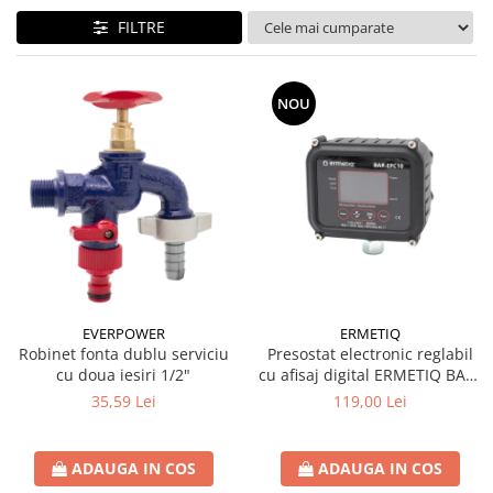
btu
FILTRE
Aparate de Aer conditionat 12000
btu
Aparate de Aer conditionat 18000
NOU
btu
Aparate de Aer conditionat 24000
btu
Aparate de Aer conditionat 27000
btu
Panouri solare
Panouri solare presurizate si
nepresurizate
EVERPOWER
ERMETIQ
Accesorii Panouri solare
Robinet fonta dublu serviciu
Presostat electronic reglabil
cu doua iesiri 1/2"
cu afisaj digital ERMETIQ BAR-
Pompe de circulaţie pentru
EPC10
35,59 Lei
119,00 Lei
instalaţiile termice solare
Vase de expansiune
ADAUGA IN COS
ADAUGA IN COS
Incazire in Pardoseala