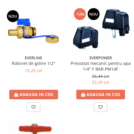
Cartuse ( Rezerve filtre apa)
-12%
NOU
Statie Osmoza Inversa
NOU
Filtre cu autocuratare
SISTEME DE ALIMENTARE CU APA
Hidrofoare
Mufa rapida pt teava PEHD
Teava Compresiune
EVERLINE
EVERPOWER
Fitinguri Compresiune
Robinet de golire 1/2"
Presostat mecanic pentru apa
1/4" F BAR-PM14F
15,25 Lei
HIDRANTI SI ACCESORII
26,44 Lei
Piese hidrofor
23,39 Lei
Pompa de suprafata
Pompe submersibile
ADAUGA IN COS
ADAUGA IN COS
Pompe pentru testare instalatii
APOMETRE/ CAMIN APOMETRE
ROBINETI
CUPRU