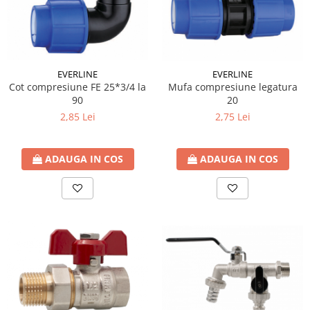
Sistem canalizare exterioara
Sistem canalizare interioara
DEDURIZARE
Statii de dedurizare
EVERLINE
EVERLINE
Cot compresiune FE 25*3/4 la
Mufa compresiune legatura
Accesorii statii dedurizare
90
20
Fitinguri din alama
2,85 Lei
2,75 Lei
Conectori - Elemente de fixare lemn
Element fixare in fundatie
ADAUGA IN COS
ADAUGA IN COS
Suport fixare
Placi conectare
Placa perforata
Coltar plat fereastra
Coltari pentru unirea grinzilor
Coltar sarcini grele
Coltar ranforsat