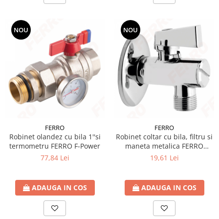
Ventilator de tubulatura
Amenajare bucatarie
NOU
NOU
Promotii pachete chiuveta +
baterie
CHIUVETE BUCATARIE
Chiuvete bucatarie din compozit
Chiuveta bucatarie inox
Chiuveta bucatarie granit
Baterie bucatarie
FERRO
FERRO
Tuburi Flexibile Hota
Robinet olandez cu bila 1''si
Robinet coltar cu bila, filtru si
termometru FERRO F-Power
maneta metalica FERRO
Accesorii bucatarie
Z1212KF D.1/2”x1/2”
77,84 Lei
19,61 Lei
Accesorii chiuvete bucatarie
Instalatii apa/gaz/canalizare
ADAUGA IN COS
ADAUGA IN COS
FILTRARE PENTRU APA SI PIESE DE
SCHIMB
Filtre de apa