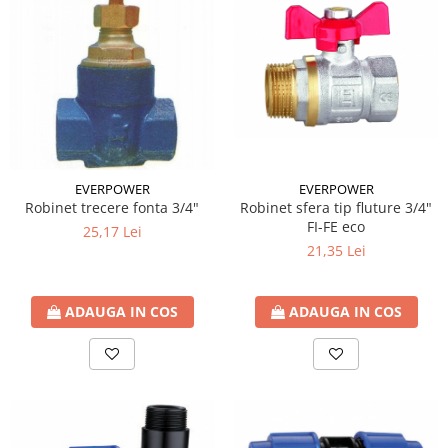
Teava Cupru
Cot Cupru
Curba Cupru
Teu Cupru
Teu redus Cupru
Mufa Cupru
Capac Cupru
Ocolire Cupru
EVERPOWER
EVERPOWER
Robinet trecere fonta 3/4"
Robinet sfera tip fluture 3/4"
Reductie Cupru
FI-FE eco
25,17 Lei
Semiolandez Cupru
21,35 Lei
PPR
Teava PPR
ADAUGA IN COS
ADAUGA IN COS
Fitinguri PPR
PEXAL
Distribuitor pexal FI-FE cu robinet
sferic
Sisteme de canalizare si ape
pluviale