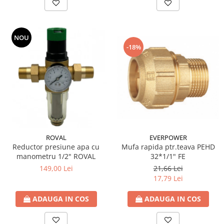
Seturi de Dus
Baterii sanitare
NOU
Rigole baie: Rigola de scurgere
-18%
pentru dus
Vase wc, capace si rezervoare
Racorduri flexibile de apa
Racorduri flexibile apa
Racord flexibil monocomanda din
inox
Racord flexibil din inox
EVERPOWER
ROVAL
Mufa rapida ptr.teava PEHD
Reductor presiune apa cu
Racord flexibil monocomanda cu
32*1/1" FE
manometru 1/2" ROVAL
invelis din cauciuc
21,66 Lei
149,00 Lei
Racord flexibil cu invelis din
17,79 Lei
cauciuc
Accesorii baie
ADAUGA IN COS
ADAUGA IN COS
Perdele Dus
Clapete de actionare