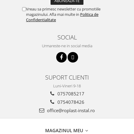
Accesorii radiatoare
Vreau sa primesc newsletter cu promotiile
Calorifere decorative
magazinului. Afla mai multe in
Politica de
Confidentialitate
Boilere si Puffere
Boilere
SOCIAL
Boilere electrice
Urmareste-ne in social media
Boilere termoelectrice
Accesorii Boilere Tesy
Puffere/Stocatoare de caldura
Puffer fara serpentina
SUPORT CLIENTI
Puffer 1 serpentina
Luni-Vineri 9-18
Puffer 2 serpentine
0757085217
Puffer cu serpentina pentru A.C.M.
0754078426
Puffer pentru pompe de caldura
office@roplast-instal.ro
Aer conditionat
Dezumidificatoare
MAGAZINUL MEU
Aparate de Aer conditionat 9000