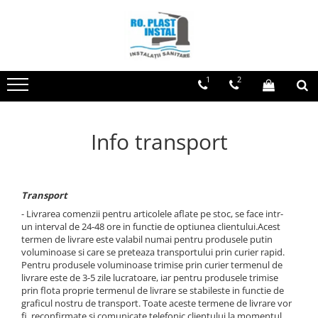
Toate Produsele
Centrale Termice si Cazane
1
2
Centrale Termice si Cazane pe
Lemne si Carbune
Centrale/Cazane termice pe lemne
Info transport
si carbune FARA GAZEIFICARE
Centrale/Cazane termice pe lemne
si carbune CU GAZEIFICARE
Transport
Pachete Centrale/Cazane termice
pe lemne si carbune FARA
- Livrarea comenzii pentru articolele aflate pe stoc, se face intr-
GAZEIFICARE
un interval de 24-48 ore in functie de optiunea clientului.Acest
Pachete Centrale/Cazane termice
termen de livrare este valabil numai pentru produsele putin
pe lemne si carbune CU
voluminoase si care se preteaza transportului prin curier rapid.
GAZEIFICARE
Accesorii cazane
Pentru produsele voluminoase trimise prin curier termenul de
livrare este de 3-5 zile lucratoare, iar pentru produsele trimise
Centrale Termice pe Gaz
prin flota proprie termenul de livrare se stabileste in functie de
Centrale Termice pe gaz in
graficul nostru de transport. Toate aceste termene de livrare vor
condensare si clasice
fi reconfirmate si comunicate telefonic clientului la momentul