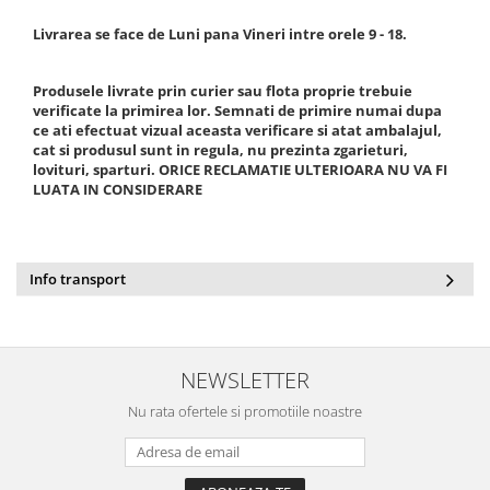
Radiatoare/Calorifere din otel
Livrarea se face de Luni pana Vineri intre orele 9 - 18.
PURMO
Calorifer din otel GOBE
Produsele livrate prin curier sau flota proprie trebuie
Radiator otel AIRFEL
verificate la primirea lor. Semnati de primire numai dupa
ce ati efectuat vizual aceasta verificare si atat ambalajul,
Radiatoare/Calorifere din otel
cat si produsul sunt in regula, nu prezinta zgarieturi,
KERMI COMPACT
lovituri, sparturi. ORICE RECLAMATIE ULTERIOARA NU VA FI
Radiatoare/Calorifere Brise
LUATA IN CONSIDERARE
Heizkorper
Radiatoare de baie Portprosop
Radiatoare de Baie din otel - Drept
Info transport
- Profil Rotund
RADIATOARE DE BAIE DIN OTEL
PURMO
Radiatoare din aluminiu
NEWSLETTER
Radiatoare din aluminiu Vox Extra
Nu rata ofertele si promotiile noastre
Radiatoare aluminiu OSCAR
TONDO
Radiatoare CONDOR