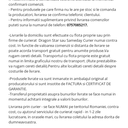
confirmarii comenzii.
Pachet Centrale Termice
- Pentru produsele pe care firma nu le are pe stoc si le comanda
Instant pe gaz natural si GPL
la producatori, livrarea se confirma telefonic clientului.
- Pentru informatii suplimentare privind livrarea comenzilor
Accesorii centrale pe GAZ si GPL
puteti suna la numarul de telefon:
0757085217.
Cazane, Centrale si Termoseminee
cu functionare pe peleti
-Livrarile la domiciliu sunt efectuate cu flota proprie sau prin
firme de curierat Dragon Star sau Sameday Curier numai contra
Centrale termice electrice
cost. In functie de valoarea comenzii si distanta de livrare se
poate acorda transport gratuit pentru anumite produse.Va
Convectoare pe gaz si convectoare
rugam cereti detalii. Transportul cu flota proprie este gratuit
electrice
numai in limita graficului nostru de transport. (Rute prestabilite-
va rugam cereti detalii).Pentru alte localitati cereti detalii despre
Seminee si Sobe
costurile de livrare.
Seminee pe lemne
-Produsele livrate va sunt inmanate in ambalajul original al
Butelie egalizare
producatorului si sunt insotite de FACTURA si CERTIFICAT DE
GARANTIE.
Radiatoare/Calorifere
-Transferul proprietatii asupra bunurilor livrate se face numai in
momentul achitarii integrale a valorii bunurilor.
Radiatoare/Calorifere din otel
Livrarea prin curier - se face NUMAI pe teritoriul Romaniei, contra
Radiatoare/Calorifere din otel
cost, cu ajutorul serviciului de curierat rapid - in 1-2 zile
Korado
lucratoare, in orasele mari, cu livrarea coletului la adresa dorita de
Radiatoare/Calorifere Copa
dumneavoastra.
Konvecs