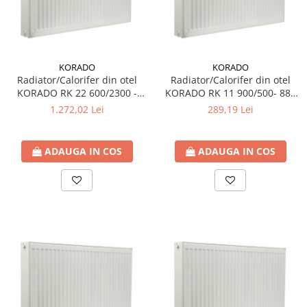
KORADO
KORADO
Radiator/Calorifer din otel
Radiator/Calorifer din otel
KORADO RK 22 600/2300 -
KORADO RK 11 900/500- 887
4926 W
W
1.272,02 Lei
289,19 Lei
ADAUGA IN COS
ADAUGA IN COS