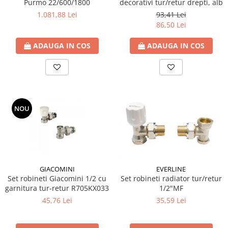
Purmo 22/600/1800
decorativi tur/retur drepti, alb
1.081,88 Lei
93,41 Lei
86,50 Lei
ADAUGA IN COS
ADAUGA IN COS
NOU
GIACOMINI
EVERLINE
Set robineti Giacomini 1/2 cu
Set robineti radiator tur/retur
garnitura tur-retur R705KX033
1/2"MF
45,76 Lei
35,59 Lei