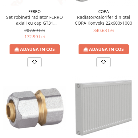
FERRO
COPA
Set robineti radiator FERRO
Radiator/calorifer din otel
axiali cu cap GT31
COPA Konveks 22x600x1000
termostatic, alb
207,59 Lei
340,63 Lei
172,99 Lei
ADAUGA IN COS
ADAUGA IN COS