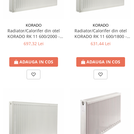
KORADO
KORADO
Radiator/Calorifer din otel
Radiator/Calorifer din otel
KORADO RK 11 600/2000 -
KORADO RK 11 600/1800 -
2545 W
2290 W
697,32 Lei
631,44 Lei
ADAUGA IN COS
ADAUGA IN COS