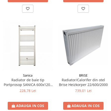
Sanica
BRISE
Radiator de baie tip
Radiator/Calorifer din otel
Portprosop SANICA 600x1200
Brise Heizkorper 22/600/2000
681WATT
228,78 Lei
739,01 Lei
ADAUGA IN COS
ADAUGA IN COS