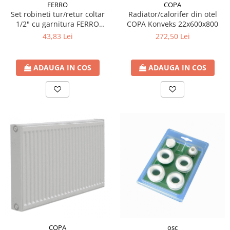
FERRO
COPA
Set robineti tur/retur coltar
Radiator/calorifer din otel
1/2" cu garnitura FERRO
COPA Konveks 22x600x800
pentru radiator
43,83 Lei
272,50 Lei
ADAUGA IN COS
ADAUGA IN COS
COPA
osc