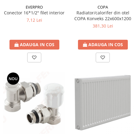
EVERPRO
COPA
Conector 16*1/2" filet interior
Radiator/calorifer din otel
COPA Konveks 22x600x1200
7,12 Lei
381,30 Lei
ADAUGA IN COS
ADAUGA IN COS
NOU