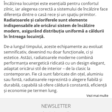
Încălzirea locuinței este esențială pentru confortul
zilnic, iar alegerea corectă a sistemului de încălzire face
diferența dintre o casă rece și un spațiu primitor.
Radiatoarele și caloriferele
sunt elemente
indispensabile ale oricărui sistem de încălzire
modern, asigurând distribuția uniformă a căldurii
în întreaga locuință.
De-a lungul timpului, aceste echipamente au evoluat
semnificativ, devenind nu doar funcționale, ci și
estetice. Astăzi, radiatoarele moderne combină
performanța energetică ridicată cu un design elegant,
adaptat oricărui stil de interior – de la clasic la
contemporan. Fie că sunt fabricate din oțel, aluminiu
sau fontă, radiatoarele reprezintă o alegere fiabilă și
durabilă, capabilă să ofere căldură constantă, eficiență
și economie pe termen lung.
Vezi mai multe
NEWSLETTER