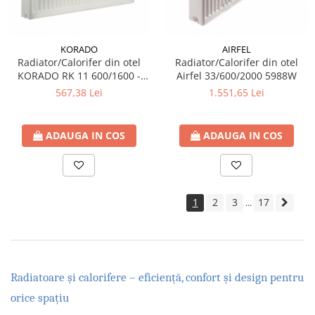
KORADO
AIRFEL
Radiator/Calorifer din otel
Radiator/Calorifer din otel
KORADO RK 11 600/1600 -
Airfel 33/600/2000 5988W
2036 W
567,38 Lei
1.551,65 Lei
ADAUGA IN COS
ADAUGA IN COS
1
2
3
17
...
Radiatoare și calorifere – eficiență, confort și design pentru
orice spațiu