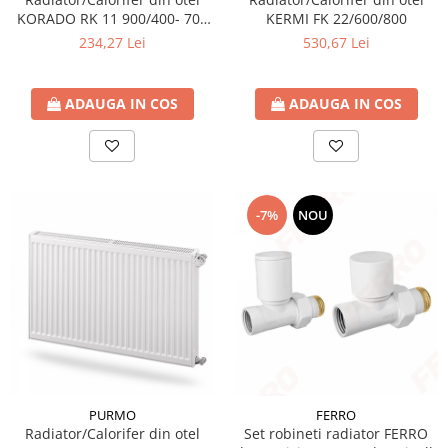
KORADO RK 11 900/400- 709
KERMI FK 22/600/800
W
234,27 Lei
530,67 Lei
ADAUGA IN COS
ADAUGA IN COS
-7%
NOU
PURMO
FERRO
Radiator/Calorifer din otel
Set robineti radiator FERRO