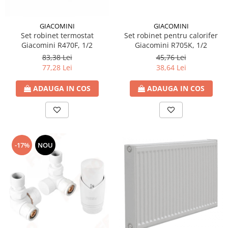
GIACOMINI
GIACOMINI
Set robinet termostat
Set robinet pentru calorifer
Giacomini R470F, 1/2
Giacomini R705K, 1/2
83,38 Lei
45,76 Lei
77,28 Lei
38,64 Lei
ADAUGA IN COS
ADAUGA IN COS
-17%
NOU