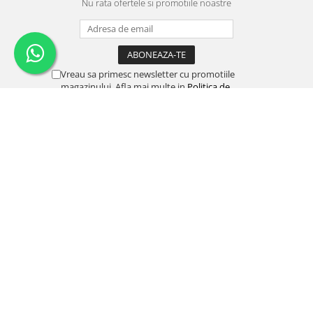
Nu rata ofertele si promotiile noastre
Vreau sa primesc newsletter cu promotiile
magazinului. Afla mai multe in
Politica de
Confidentialitate
SOCIAL
Urmareste-ne in social media
SUPORT CLIENTI
Luni-Vineri 9-18
0757085217
0754078426
office@roplast-instal.ro