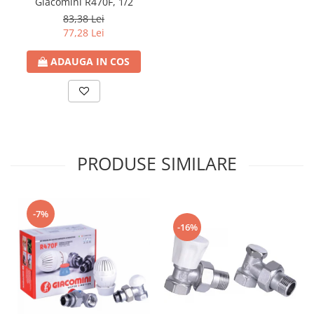
Giacomini R470F, 1/2
Seturi de Dus
83,38 Lei
77,28 Lei
Baterii sanitare
Rigole baie: Rigola de scurgere
ADAUGA IN COS
pentru dus
Vase wc, capace si rezervoare
Racorduri flexibile de apa
Racorduri flexibile apa
Racord flexibil monocomanda din
PRODUSE SIMILARE
inox
Racord flexibil din inox
Racord flexibil monocomanda cu
-7%
invelis din cauciuc
-16%
Racord flexibil cu invelis din
cauciuc
Accesorii baie
Perdele Dus
Clapete de actionare