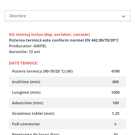
Accesorii radiatoare
Calorifere decorative
Descriere
Boilere si Puffere
Boilere
Kit montaj inclus (dop, aerisitor, console)
Puterea termică este conform normei EN 442,90/70/20°C
Boilere electrice
Producator: AIRFEL
Boilere termoelectrice
Garantie: 12 ani
Accesorii Boilere Tesy
DATE TEHNICE:
Puffere/Stocatoare de caldura
Putere termica (90-70/20 ˚C) (W)
4790
Puffer fara serpentina
Puffer 1 serpentina
Inaltime (mm)
600
Puffer 2 serpentine
Lungime (mm)
1600
Puffer cu serpentina pentru A.C.M.
Adancime (mm)
160
Puffer pentru pompe de caldura
Grosimea tablei (mm)
1,25
Aer conditionat
Dezumidificatoare
Full convector
ѵ
Aparate de Aer conditionat 9000
Presiunea de lucru (bar)
10