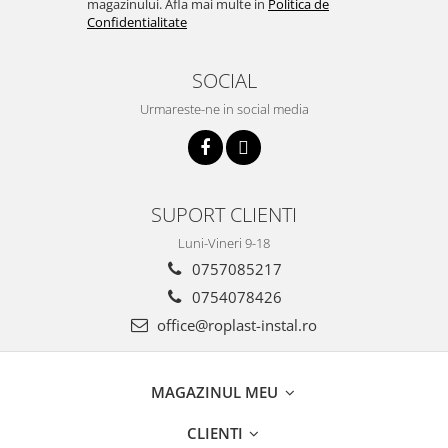
magazinului. Afla mai multe in
Politica de
Cartuse ( Rezerve filtre apa)
Confidentialitate
Statie Osmoza Inversa
Filtre cu autocuratare
SOCIAL
SISTEME DE ALIMENTARE CU APA
Urmareste-ne in social media
Hidrofoare
Mufa rapida pt teava PEHD
Teava Compresiune
Fitinguri Compresiune
SUPORT CLIENTI
HIDRANTI SI ACCESORII
Luni-Vineri 9-18
Piese hidrofor
0757085217
Pompa de suprafata
0754078426
Pompe submersibile
office@roplast-instal.ro
Pompe pentru testare instalatii
APOMETRE/ CAMIN APOMETRE
ROBINETI
MAGAZINUL MEU
CUPRU
CLIENTI