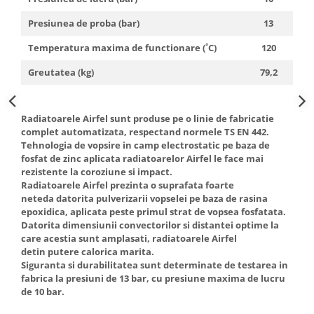
btu
Presiunea de proba (bar)
13
Aparate de Aer conditionat 12000
btu
Temperatura maxima de functionare (˚C)
120
Aparate de Aer conditionat 18000
Greutatea (kg)
79,2
btu
Aparate de Aer conditionat 24000
btu
Radiatoarele Airfel sunt produse pe o linie de fabricatie
complet automatizata, respectand normele TS EN 442.
Aparate de Aer conditionat 27000
Tehnologia de vopsire in camp electrostatic pe baza de
btu
fosfat de zinc aplicata radiatoarelor Airfel le face mai
Panouri solare
rezistente la coroziune si impact.
Radiatoarele Airfel prezinta o suprafata foarte
Panouri solare presurizate si
neteda datorita pulverizarii vopselei pe baza de rasina
nepresurizate
epoxidica, aplicata peste primul strat de vopsea fosfatata.
Accesorii Panouri solare
Datorita dimensiunii convectorilor si distantei optime la
care acestia sunt amplasati, radiatoarele Airfel
Pompe de circulaţie pentru
detin putere calorica marita.
instalaţiile termice solare
Siguranta si durabilitatea sunt determinate de testarea in
fabrica la presiuni de 13 bar, cu presiune maxima de lucru
Vase de expansiune
de 10 bar.
Incazire in Pardoseala