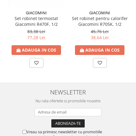
Ventilator de tubulatura
GIACOMINI
GIACOMINI
Amenajare bucatarie
Set robinet termostat
Set robinet pentru calorifer
Giacomini R470F, 1/2
Giacomini R705K, 1/2
Promotii pachete chiuveta +
baterie
83,38 Lei
45,76 Lei
77,28 Lei
38,64 Lei
CHIUVETE BUCATARIE
ADAUGA IN COS
ADAUGA IN COS
Chiuvete bucatarie din compozit
Chiuveta bucatarie inox
Chiuveta bucatarie granit
Baterie bucatarie
Tuburi Flexibile Hota
NEWSLETTER
Accesorii bucatarie
Nu rata ofertele si promotiile noastre
Accesorii chiuvete bucatarie
Instalatii apa/gaz/canalizare
FILTRARE PENTRU APA SI PIESE DE
SCHIMB
Vreau sa primesc newsletter cu promotiile
Filtre de apa