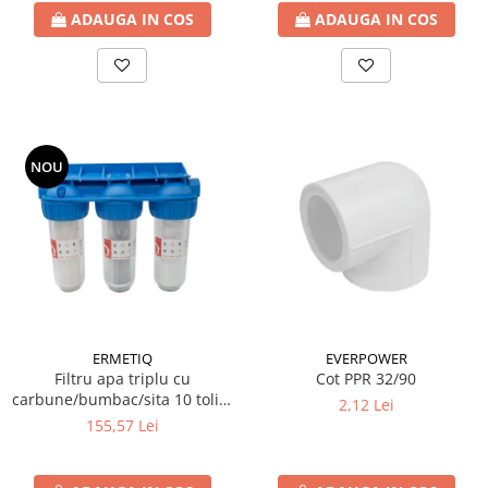
ADAUGA IN COS
ADAUGA IN COS
Cartuse ( Rezerve filtre apa)
Statie Osmoza Inversa
Filtre cu autocuratare
SISTEME DE ALIMENTARE CU APA
Hidrofoare
NOU
Mufa rapida pt teava PEHD
Teava Compresiune
Fitinguri Compresiune
HIDRANTI SI ACCESORII
Piese hidrofor
Pompa de suprafata
Pompe submersibile
ERMETIQ
EVERPOWER
Pompe pentru testare instalatii
Filtru apa triplu cu
Cot PPR 32/90
APOMETRE/ CAMIN APOMETRE
carbune/bumbac/sita 10 toli *
2,12 Lei
3/4'' ERMETIQ
155,57 Lei
ROBINETI
CUPRU