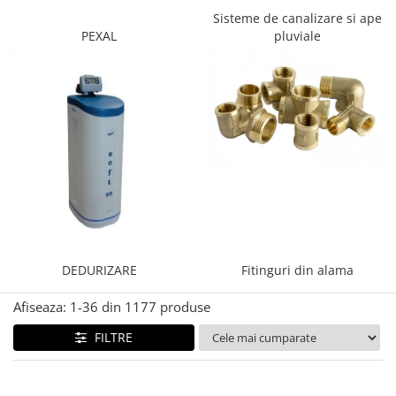
Sisteme de canalizare si ape
Radiatoare/Calorifere din otel
PEXAL
pluviale
PURMO
Calorifer din otel GOBE
Radiator otel AIRFEL
Radiatoare/Calorifere din otel
KERMI COMPACT
Radiatoare/Calorifere Brise
Heizkorper
Radiatoare de baie Portprosop
Radiatoare de Baie din otel - Drept
- Profil Rotund
RADIATOARE DE BAIE DIN OTEL
DEDURIZARE
Fitinguri din alama
PURMO
Radiatoare din aluminiu
Afiseaza:
1-
36
din
1177
produse
Radiatoare din aluminiu Vox Extra
FILTRE
Radiatoare aluminiu OSCAR
TONDO
Radiatoare CONDOR