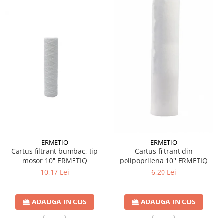
btu
Aparate de Aer conditionat 12000
btu
Aparate de Aer conditionat 18000
btu
Aparate de Aer conditionat 24000
btu
Aparate de Aer conditionat 27000
btu
Panouri solare
Panouri solare presurizate si
nepresurizate
ERMETIQ
ERMETIQ
Cartus filtrant bumbac, tip
Cartus filtrant din
Accesorii Panouri solare
mosor 10'' ERMETIQ
polipoprilena 10'' ERMETIQ
Pompe de circulaţie pentru
10,17 Lei
6,20 Lei
instalaţiile termice solare
Vase de expansiune
ADAUGA IN COS
ADAUGA IN COS
Incazire in Pardoseala