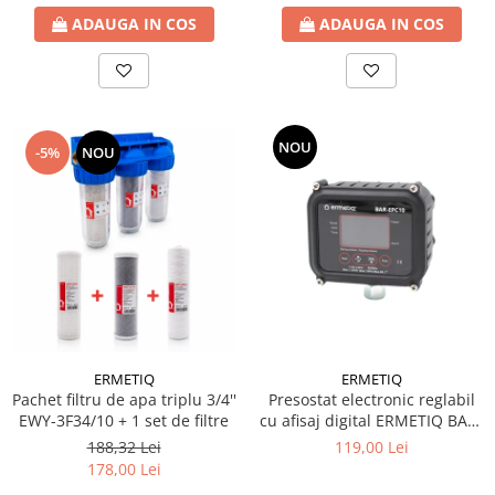
ADAUGA IN COS
ADAUGA IN COS
Ventilator de tubulatura
Amenajare bucatarie
Promotii pachete chiuveta +
baterie
NOU
CHIUVETE BUCATARIE
-5%
NOU
Chiuvete bucatarie din compozit
Chiuveta bucatarie inox
Chiuveta bucatarie granit
Baterie bucatarie
Tuburi Flexibile Hota
Accesorii bucatarie
Accesorii chiuvete bucatarie
ERMETIQ
ERMETIQ
Pachet filtru de apa triplu 3/4''
Presostat electronic reglabil
Instalatii apa/gaz/canalizare
EWY-3F34/10 + 1 set de filtre
cu afisaj digital ERMETIQ BAR-
FILTRARE PENTRU APA SI PIESE DE
EPC10
188,32 Lei
119,00 Lei
SCHIMB
178,00 Lei
Filtre de apa