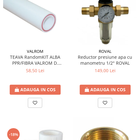
VALROM
ROVAL
TEAVA RandomKIT ALBA
Reductor presiune apa cu
PPR/FIBRA VALROM D.
manometru 1/2" ROVAL
40x5,5mm SDR7,4 L4m
58,50 Lei
149,00 Lei
ADAUGA IN COS
ADAUGA IN COS
-18%