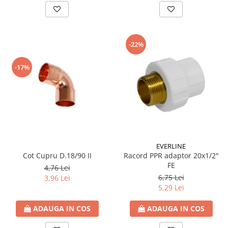
Coltar asamblare
Coltar imbinare
Conector plat ingust
-22%
Papuc reazem
-17%
Console raft
Detergenti
Ustensile Gradina
EVERLINE
Cot Cupru D.18/90 II
Racord PPR adaptor 20x1/2"
FE
4,76 Lei
6,75 Lei
3,96 Lei
5,29 Lei
ADAUGA IN COS
ADAUGA IN COS