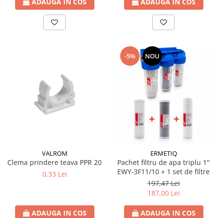
Teava Cupru
ADAUGA IN COS
ADAUGA IN COS
Cot Cupru
Curba Cupru
Teu Cupru
Teu redus Cupru
-5%
NOU
Mufa Cupru
Capac Cupru
Ocolire Cupru
Reductie Cupru
Semiolandez Cupru
PPR
Teava PPR
VALROM
ERMETIQ
Fitinguri PPR
Clema prindere teava PPR 20
Pachet filtru de apa triplu 1''
PEXAL
EWY-3F11/10 + 1 set de filtre
0,33 Lei
Distribuitor pexal FI-FE cu robinet
197,47 Lei
sferic
187,00 Lei
Sisteme de canalizare si ape
ADAUGA IN COS
ADAUGA IN COS
pluviale