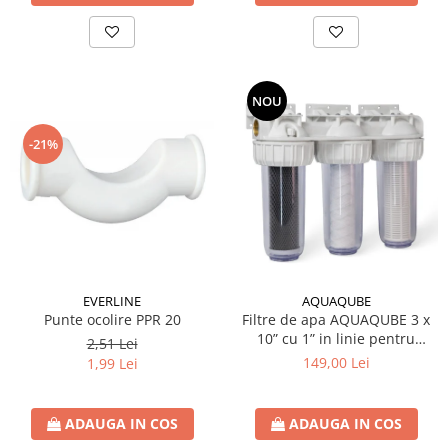
Sistem canalizare exterioara
Sistem canalizare interioara
DEDURIZARE
NOU
Statii de dedurizare
Accesorii statii dedurizare
-21%
Fitinguri din alama
Conectori - Elemente de fixare lemn
Element fixare in fundatie
Suport fixare
Placi conectare
EVERLINE
AQUAQUBE
Placa perforata
Punte ocolire PPR 20
Filtre de apa AQUAQUBE 3 x
10” cu 1” in linie pentru
Coltar plat fereastra
2,51 Lei
filtrare mecanica cu 3 cartuse
149,00 Lei
1,99 Lei
Coltari pentru unirea grinzilor
filtrante - nylon +
polipropilena + carbune activ
Coltar sarcini grele
ADAUGA IN COS
ADAUGA IN COS
Coltar ranforsat