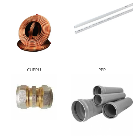
Pachet Centrale Termice
Instant pe gaz natural si GPL
Accesorii centrale pe GAZ si GPL
Cazane, Centrale si Termoseminee
cu functionare pe peleti
Centrale termice electrice
Convectoare pe gaz si convectoare
electrice
CUPRU
PPR
Seminee si Sobe
Seminee pe lemne
Butelie egalizare
Radiatoare/Calorifere
Radiatoare/Calorifere din otel
Radiatoare/Calorifere din otel
Korado
Radiatoare/Calorifere Copa
Konvecs