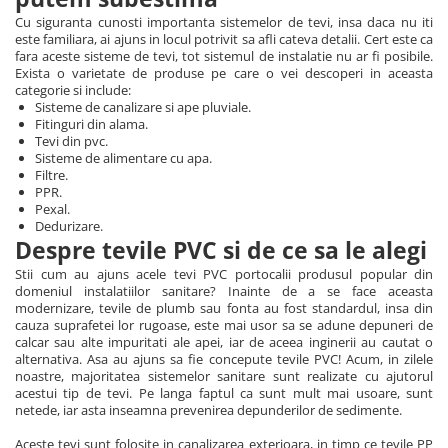
Cu siguranta cunosti importanta sistemelor de tevi, insa daca nu iti
este familiara, ai ajuns in locul potrivit sa afli cateva detalii. Cert este ca
fara aceste sisteme de tevi, tot sistemul de instalatie nu ar fi posibile.
Exista o varietate de produse pe care o vei descoperi in aceasta
categorie si include:
Sisteme de canalizare si ape pluviale.
Fitinguri din alama.
Tevi din pvc.
Sisteme de alimentare cu apa.
Filtre.
PPR.
Pexal.
Dedurizare.
Despre tevile PVC si de ce sa le alegi
Stii cum au ajuns acele tevi PVC portocalii produsul popular din
domeniul instalatiilor sanitare? Inainte de a se face aceasta
modernizare, tevile de plumb sau fonta au fost standardul, insa din
cauza suprafetei lor rugoase, este mai usor sa se adune depuneri de
calcar sau alte impuritati ale apei, iar de aceea inginerii au cautat o
alternativa. Asa au ajuns sa fie concepute tevile PVC! Acum, in zilele
noastre, majoritatea sistemelor sanitare sunt realizate cu ajutorul
acestui tip de tevi. Pe langa faptul ca sunt mult mai usoare, sunt
netede, iar asta inseamna prevenirea depunderilor de sedimente.
Aceste tevi sunt folosite in canalizarea exterioara, in timp ce tevile PP