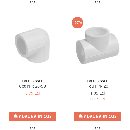
Incalzire clasica in pardoseala
Teava incalzire pardoseala
PLACA NUTURI/TACKER
-27%
Grupuri de pompare si amestec
Distribuitoare
Cutii distribuitor
Automatizare
Banda perimetrala
Accesorii
Aditiv Sapa
Pachete incalzire in pardoseala
EVERPOWER
EVERPOWER
Cot PPR 20/90
Teu PPR 20
Pompe de caldura
0,79 Lei
1,05 Lei
Termostate de Ambient
0,77 Lei
Panouri fotovoltaice
Invertoare
ADAUGA IN COS
ADAUGA IN COS
Panouri fotovoltaice
Produse Amenajare Baie