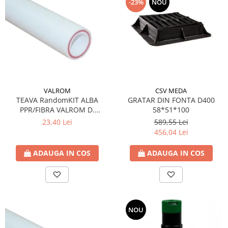
-23%
NOU
CSV MEDA
VALROM
GRATAR DIN FONTA D400
TEAVA RandomKIT ALBA
58*51*100
PPR/FIBRA VALROM D.
25x3,5mm SDR7,4 L4m
589,55 Lei
23,40 Lei
456,04 Lei
ADAUGA IN COS
ADAUGA IN COS
NOU