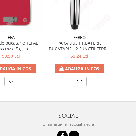
TEFAL
FERRO
de bucatarie TEFAL
PARA DUS PT.BATERIE
ss mzx. 5kg, roz
BUCATARIE - 2 FUNCTII FERRO
CF0069
90,50 Lei
58,24 Lei
DAUGA IN COS
ADAUGA IN COS
SOCIAL
Urmareste-ne in social media