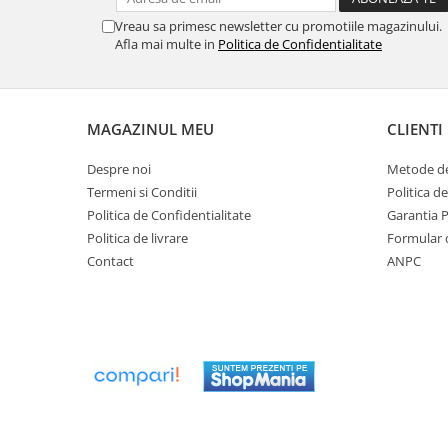
Radiatoare/Calorifere din otel
Vreau sa primesc newsletter cu promotiile magazinului.
PURMO
Afla mai multe in
Politica de Confidentialitate
Calorifer din otel GOBE
Radiator otel AIRFEL
Radiatoare/Calorifere din otel
MAGAZINUL MEU
CLIENTI
KERMI COMPACT
Radiatoare/Calorifere Brise
Despre noi
Metode de
Heizkorper
Termeni si Conditii
Politica d
Radiatoare de baie Portprosop
Politica de Confidentialitate
Garantia 
Politica de livrare
Formular 
Radiatoare de Baie din otel - Drept
Contact
ANPC
- Profil Rotund
RADIATOARE DE BAIE DIN OTEL
PURMO
Radiatoare din aluminiu
Radiatoare din aluminiu Vox Extra
Radiatoare aluminiu OSCAR
TONDO
Radiatoare CONDOR