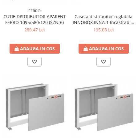
FERRO
CUTIE DISTRIBUITOR APARENT
Caseta distribuitor reglabila
FERRO 1095/580/120 (SZN-6)
INNOBOX INNA-1 Incastrabila
( 435 x 575-665 x 110-170 )
289,47 Lei
195,08 Lei
ADAUGA IN COS
ADAUGA IN COS