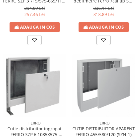
FERRO SZP 3 715/575-665/110-
debitmetre Ferro 7cai tip SN-
175
RZP07S
294,09 Lei
836,11 Lei
257,46 Lei
818,89 Lei
ADAUGA IN COS
ADAUGA IN COS
FERRO
FERRO
Cutie distribuitor ingropat
CUTIE DISTRIBUITOR APARENT
FERRO SZP 6 1085X575-
FERRO 455/580/120 (SZN-1)