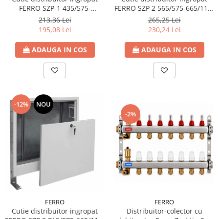
FERRO SZP-1 435/575-
FERRO SZP 2 565/575-665/110-
665/110-175
175
213,36 Lei
265,25 Lei
195,08 Lei
230,24 Lei
ADAUGA IN COS
ADAUGA IN COS
-12%
NOU
-2%
FERRO
FERRO
Cutie distribuitor ingropat
Distribuitor-colector cu