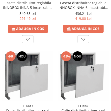
Caseta distribuitor reglabila
Caseta distribuitor reglabila
INNOBOX INNA-5 incastrabila
INNOBOX INNA-6 incastrabila
( 965 x 575-665 x 110-170 )
( 1140 x 575-665 x 110-170 )
340,63 Lei
436,21 Lei
291,49 Lei
419,00 Lei
ADAUGA IN COS
ADAUGA IN COS
-9%
NOU
-13%
NOU
FERRO
FERRO
Cutie distribuitor ingropat
Cutie distribuitor ingropat