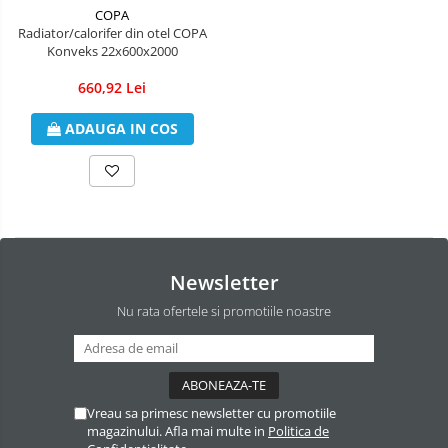
Incazire in Pardoseala
COPA
Radiator/calorifer din otel COPA
Incalzire clasica in pardoseala
Konveks 22x600x2000
Teava incalzire pardoseala
660,92 Lei
PLACA NUTURI/TACKER
Grupuri de pompare si amestec
ADAUGA IN COS
Distribuitoare
Cutii distribuitor
Automatizare
Banda perimetrala
Accesorii
Newsletter
Aditiv Sapa
Pachete incalzire in pardoseala
Nu rata ofertele si promotiile noastre
Pompe de caldura
Termostate de Ambient
Panouri fotovoltaice
Vreau sa primesc newsletter cu promotiile
Invertoare
Produse
magazinului. Afla mai multe in
Politica de
Amenajare