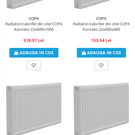
Radiatoare CONDOR
Accesorii radiatoare
COPA
COPA
Calorifere decorative
Radiator/calorifer din otel COPA
Radiator/calorifer din otel COPA
Konveks 22x600x1600
Konveks 22x600x400
Boilere si Puffere
Boilere
518,57 Lei
153,54 Lei
Boilere electrice
ADAUGA IN COS
ADAUGA IN COS
Boilere termoelectrice
Accesorii Boilere Tesy
Puffere/Stocatoare de caldura
Puffer fara serpentina
Puffer 1 serpentina
Puffer 2 serpentine
Puffer cu serpentina pentru A.C.M.
Puffer pentru pompe de caldura
Aer conditionat
Dezumidificatoare