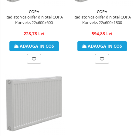
Aparate de Aer conditionat 9000
COPA
COPA
btu
Radiator/calorifer din otel COPA
Radiator/calorifer din otel COPA
Aparate de Aer conditionat 12000
Konveks 22x600x600
Konveks 22x600x1800
btu
228,78 Lei
594,83 Lei
Aparate de Aer conditionat 18000
btu
ADAUGA IN COS
ADAUGA IN COS
Aparate de Aer conditionat 24000
btu
Aparate de Aer conditionat 27000
btu
Panouri solare
Panouri solare presurizate si
nepresurizate
Accesorii Panouri solare
Pompe de circulaţie pentru
instalaţiile termice solare
Vase de expansiune