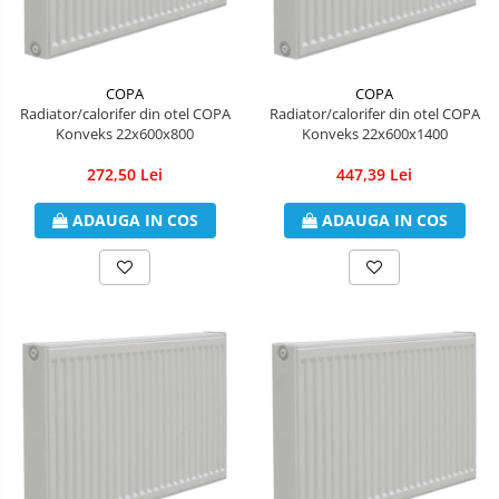
Konvecs
Radiatoare/Calorifere din otel
PURMO
Calorifer din otel GOBE
COPA
COPA
Radiator/calorifer din otel COPA
Radiator/calorifer din otel COPA
Radiator otel AIRFEL
Konveks 22x600x800
Konveks 22x600x1400
Radiatoare/Calorifere din otel
272,50 Lei
447,39 Lei
KERMI COMPACT
Radiatoare/Calorifere Brise
ADAUGA IN COS
ADAUGA IN COS
Heizkorper
Radiatoare de baie Portprosop
Radiatoare de Baie din otel - Drept
- Profil Rotund
RADIATOARE DE BAIE DIN OTEL
PURMO
Radiatoare din aluminiu
Radiatoare din aluminiu Vox Extra
Radiatoare aluminiu OSCAR
TONDO