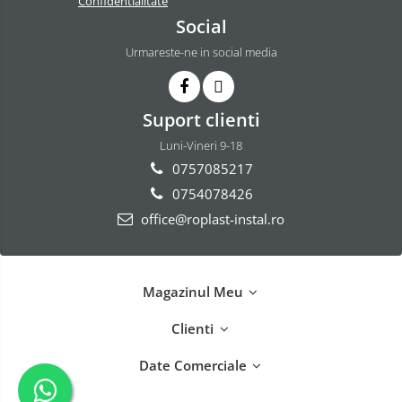
Confidentialitate
Panouri fotovoltaice
Baie
Social
Seturi de Dus
Urmareste-ne in social media
Baterii sanitare
Rigole baie: Rigola de scurgere
pentru dus
Suport clienti
Vase wc, capace si rezervoare
Luni-Vineri 9-18
Racorduri flexibile de apa
0757085217
Racorduri flexibile apa
0754078426
Racord flexibil monocomanda din
office@roplast-instal.ro
inox
Racord flexibil din inox
Racord flexibil monocomanda cu
Magazinul Meu
invelis din cauciuc
Racord flexibil cu invelis din
Clienti
cauciuc
Accesorii baie
Date Comerciale
Perdele Dus