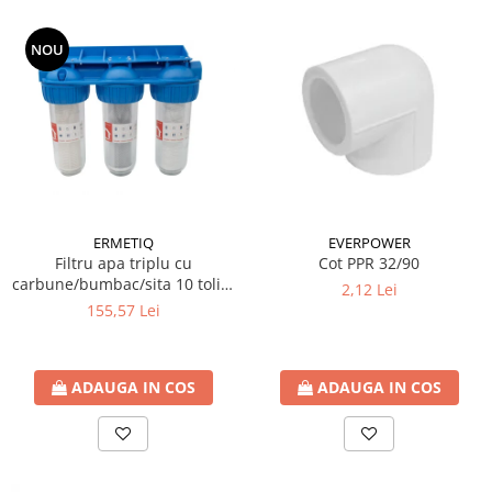
Cartuse ( Rezerve filtre apa)
NOU
Statie Osmoza Inversa
Filtre cu autocuratare
SISTEME DE ALIMENTARE CU APA
Hidrofoare
Mufa rapida pt teava PEHD
Teava Compresiune
Fitinguri Compresiune
ERMETIQ
EVERPOWER
HIDRANTI SI ACCESORII
Filtru apa triplu cu
Cot PPR 32/90
carbune/bumbac/sita 10 toli *
Piese hidrofor
2,12 Lei
3/4'' ERMETIQ
155,57 Lei
Pompa de suprafata
Pompe submersibile
Pompe pentru testare instalatii
ADAUGA IN COS
ADAUGA IN COS
APOMETRE/ CAMIN APOMETRE
ROBINETI
CUPRU