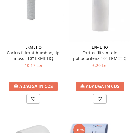
Radiatoare/Calorifere din otel
PURMO
Calorifer din otel GOBE
Radiator otel AIRFEL
Radiatoare/Calorifere din otel
KERMI COMPACT
ERMETIQ
ERMETIQ
Radiatoare/Calorifere Brise
Cartus filtrant bumbac, tip
Cartus filtrant din
Heizkorper
mosor 10'' ERMETIQ
polipoprilena 10'' ERMETIQ
Radiatoare de baie Portprosop
10,17 Lei
6,20 Lei
Radiatoare de Baie din otel - Drept
- Profil Rotund
RADIATOARE DE BAIE DIN OTEL
ADAUGA IN COS
ADAUGA IN COS
PURMO
Radiatoare din aluminiu
Radiatoare din aluminiu Vox Extra
Radiatoare aluminiu OSCAR
TONDO
-10%
Radiatoare CONDOR