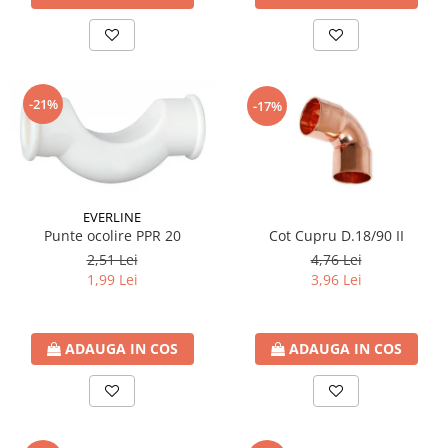
-21%
-17%
EVERLINE
Cot Cupru D.18/90 II
Punte ocolire PPR 20
4,76 Lei
2,51 Lei
3,96 Lei
1,99 Lei
ADAUGA IN COS
ADAUGA IN COS