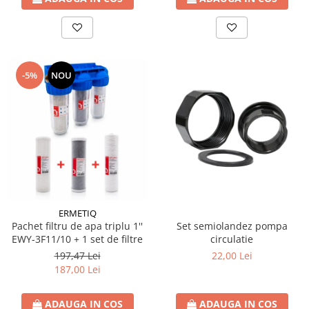
Coltar asamblare
Coltar imbinare
Conector plat ingust
Papuc reazem
-5%
NOU
Console raft
Detergenti
Ustensile Gradina
ERMETIQ
Pachet filtru de apa triplu 1''
Set semiolandez pompa
EWY-3F11/10 + 1 set de filtre
circulatie
197,47 Lei
22,00 Lei
187,00 Lei
ADAUGA IN COS
ADAUGA IN COS