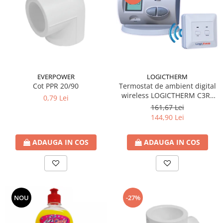
Accesorii radiatoare
Calorifere decorative
Boilere si Puffere
Boilere
Boilere electrice
EVERPOWER
LOGICTHERM
Boilere termoelectrice
Cot PPR 20/90
Termostat de ambient digital
Accesorii Boilere Tesy
wireless LOGICTHERM C3RF
0,79 Lei
pentru controlul temperaturii
Puffere/Stocatoare de caldura
161,67 Lei
ambientale
144,90 Lei
Puffer fara serpentina
Puffer 1 serpentina
ADAUGA IN COS
ADAUGA IN COS
Puffer 2 serpentine
Puffer cu serpentina pentru A.C.M.
Puffer pentru pompe de caldura
Aer conditionat
NOU
-27%
Dezumidificatoare
Aparate de Aer conditionat 9000