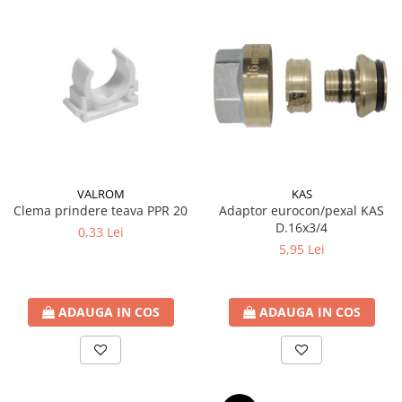
Teava Cupru
Cot Cupru
Curba Cupru
Teu Cupru
Teu redus Cupru
Mufa Cupru
Capac Cupru
Ocolire Cupru
Reductie Cupru
VALROM
KAS
Semiolandez Cupru
Clema prindere teava PPR 20
Adaptor eurocon/pexal KAS
D.16x3/4
0,33 Lei
PPR
5,95 Lei
Teava PPR
Fitinguri PPR
PEXAL
ADAUGA IN COS
ADAUGA IN COS
Distribuitor pexal FI-FE cu robinet
sferic
Sisteme de canalizare si ape
pluviale