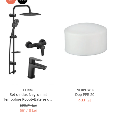
FERRO
EVERPOWER
Set de dus Negru mat
Dop PPR 20
Tempoline Robot+Baterie dus
0,33 Lei
Ferro BTR7BL+Baterie lavoar
590,71 Lei
BTR2BL
561,18 Lei