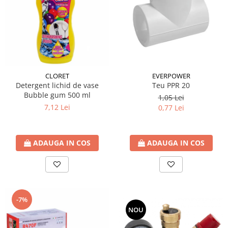
btu
Aparate de Aer conditionat 12000
btu
Aparate de Aer conditionat 18000
btu
Aparate de Aer conditionat 24000
CLORET
EVERPOWER
btu
Detergent lichid de vase
Teu PPR 20
Bubble gum 500 ml
1,05 Lei
Aparate de Aer conditionat 27000
7,12 Lei
0,77 Lei
btu
Panouri solare
Panouri solare presurizate si
ADAUGA IN COS
ADAUGA IN COS
nepresurizate
Accesorii Panouri solare
Pompe de circulaţie pentru
instalaţiile termice solare
-7%
Vase de expansiune
NOU
Incazire in Pardoseala