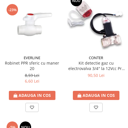
NOU
-23%
EVERLINE
CONTER
Robinet PPR sferic cu maner
Kit detectie gaz cu
20
electrovalva 3/4″ la 12Vcc Pro
Detect
8,59 Lei
90,50 Lei
6,60 Lei
ADAUGA IN COS
ADAUGA IN COS
-5%
NOU