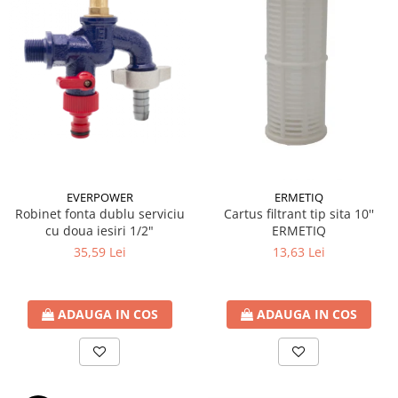
Seturi de Dus
Baterii sanitare
Rigole baie: Rigola de scurgere
pentru dus
Vase wc, capace si rezervoare
Racorduri flexibile de apa
Racorduri flexibile apa
EVERPOWER
ERMETIQ
Racord flexibil monocomanda din
Robinet fonta dublu serviciu
Cartus filtrant tip sita 10''
inox
cu doua iesiri 1/2"
ERMETIQ
Racord flexibil din inox
35,59 Lei
13,63 Lei
Racord flexibil monocomanda cu
invelis din cauciuc
Racord flexibil cu invelis din
ADAUGA IN COS
ADAUGA IN COS
cauciuc
Accesorii baie
Perdele Dus
Clapete de actionare