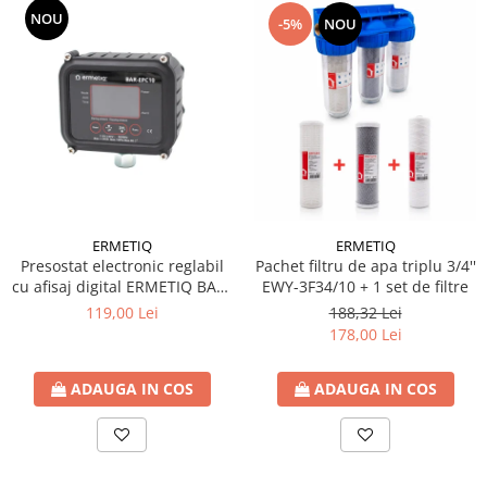
NOU
-5%
NOU
Ventilator de tubulatura
Amenajare bucatarie
Promotii pachete chiuveta +
baterie
CHIUVETE BUCATARIE
Chiuvete bucatarie din compozit
Chiuveta bucatarie inox
Chiuveta bucatarie granit
ERMETIQ
ERMETIQ
Baterie bucatarie
Pachet filtru de apa triplu 3/4''
Presostat electronic reglabil
EWY-3F34/10 + 1 set de filtre
cu afisaj digital ERMETIQ BAR-
Tuburi Flexibile Hota
EPC10
188,32 Lei
119,00 Lei
Accesorii bucatarie
178,00 Lei
Accesorii chiuvete bucatarie
ADAUGA IN COS
ADAUGA IN COS
Instalatii apa/gaz/canalizare
FILTRARE PENTRU APA SI PIESE DE
SCHIMB
Filtre de apa