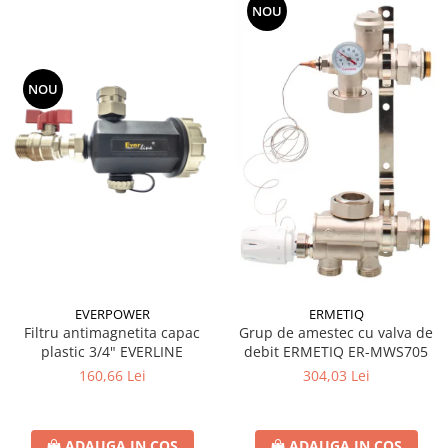
NOU
Sistem canalizare exterioara
Sistem canalizare interioara
DEDURIZARE
NOU
Statii de dedurizare
Accesorii statii dedurizare
Fitinguri din alama
Conectori - Elemente de fixare lemn
Element fixare in fundatie
Suport fixare
Placi conectare
Placa perforata
EVERPOWER
ERMETIQ
Filtru antimagnetita capac
Grup de amestec cu valva de
Coltar plat fereastra
plastic 3/4" EVERLINE
debit ERMETIQ ER-MWS705
Coltari pentru unirea grinzilor
160,66 Lei
304,03 Lei
Coltar sarcini grele
Coltar ranforsat
ADAUGA IN COS
ADAUGA IN COS