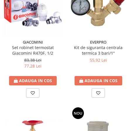
Incalzire clasica in pardoseala
Teava incalzire pardoseala
PLACA NUTURI/TACKER
Grupuri de pompare si amestec
Distribuitoare
Cutii distribuitor
EVERPRO
GIACOMINI
Kit de siguranta centrala
Set robinet termostat
Automatizare
termica 3 bari/1"
Giacomini R470F, 1/2
Banda perimetrala
55,92 Lei
83,38 Lei
Accesorii
77,28 Lei
Aditiv Sapa
Pachete incalzire in pardoseala
ADAUGA IN COS
ADAUGA IN COS
Pompe de caldura
Termostate de Ambient
Panouri fotovoltaice
Invertoare
NOU
Panouri fotovoltaice
Produse Amenajare Baie