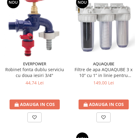
NOU
NOU
EVERPOWER
AQUAQUBE
Robinet fonta dublu serviciu
Filtre de apa AQUAQUBE 3 x
cu doua iesiri 3/4"
10” cu 1” in linie pentru
filtrare mecanica cu 3 cartuse
44,74 Lei
149,00 Lei
filtrante - nylon +
polipropilena + carbune activ
ADAUGA IN COS
ADAUGA IN COS