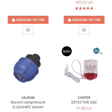
tiraj natural
497,22 Lei
ADAUGA IN COS
ADAUGA IN COS
NOU
CONTER
VALROM
DETECTOR GAZ
Racord compresiune
D.25x3/4FE Valrom
51,86 Lei