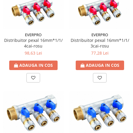
Fitinguri PPR
PEXAL
Distribuitor pexal FI-FE cu robinet
sferic
EVERPRO
EVERPRO
Sisteme de canalizare si ape
Distribuitor pexal 16mm*1/1/
Distribuitor pexal 16mm*1/1/
pluviale
4cai-rosu
3cai-rosu
Sistem canalizare exterioara
98,63 Lei
77,28 Lei
Sistem canalizare interioara
ADAUGA IN COS
ADAUGA IN COS
DEDURIZARE
Statii de dedurizare
Accesorii statii dedurizare
Fitinguri din alama