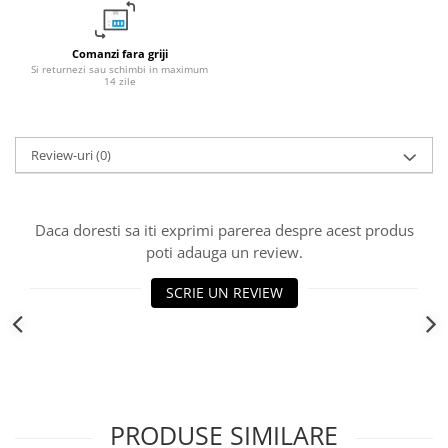
Fitinguri PPR
PEXAL
Comanzi fara griji
Si returnezi sau schimbi in maximum
Distribuitor pexal FI-FE cu robinet
14 zile
sferic
Sisteme de canalizare si ape
pluviale
Review-uri
(0)
Sistem canalizare exterioara
Sistem canalizare interioara
DEDURIZARE
Daca doresti sa iti exprimi parerea despre acest produs
poti adauga un review.
Statii de dedurizare
Accesorii statii dedurizare
SCRIE UN REVIEW
Fitinguri din alama
PRODUSE SIMILARE