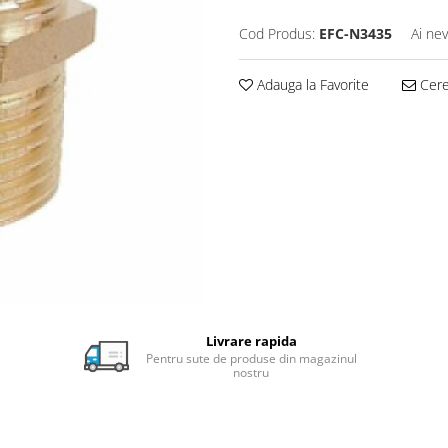
Cod Produs:
EFC-N3435
Ai nev
Adauga la Favorite
Cere 
Livrare rapida
Pentru sute de produse din magazinul
nostru