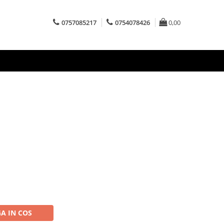
0757085217
0754078426
0,00
A IN COS