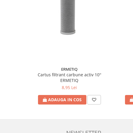
Accesorii radiatoare
Calorifere decorative
Boilere si Puffere
Boilere
Boilere electrice
Boilere termoelectrice
Accesorii Boilere Tesy
Puffere/Stocatoare de caldura
ERMETIQ
Puffer fara serpentina
Cartus filtrant carbune activ 10''
ERMETIQ
Puffer 1 serpentina
8,95 Lei
Puffer 2 serpentine
Puffer cu serpentina pentru A.C.M.
ADAUGA IN COS
Puffer pentru pompe de caldura
Aer conditionat
Dezumidificatoare
Aparate de Aer conditionat 9000
NEWSLETTER