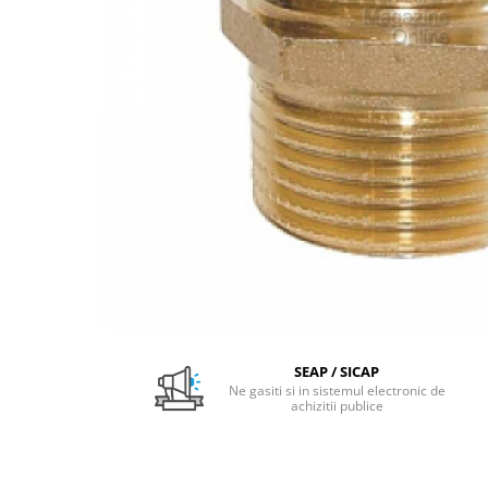
Pachet Centrale Termice
Instant pe gaz natural si GPL
Accesorii centrale pe GAZ si GPL
Cazane, Centrale si Termoseminee
cu functionare pe peleti
Centrale termice electrice
Convectoare pe gaz si convectoare
electrice
Seminee si Sobe
Seminee pe lemne
Butelie egalizare
Radiatoare/Calorifere
SEAP / SICAP
Radiatoare/Calorifere din otel
Ne gasiti si in sistemul electronic de
achizitii publice
Radiatoare/Calorifere din otel
Korado
Radiatoare/Calorifere Copa
Konvecs