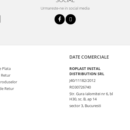
Urmareste-ne in social media
DATE COMERCIALE
 Plata
ROPLAST INSTAL
DISTRIBUTION SRL
e Retur
J40/11182/2012
Produselor
RO30726740
de Retur
Str. Gura Ialomitei nr 6, bl
H30, sc. B, ap 14
sector 3, Bucuresti