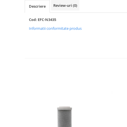
Review-uri
(0)
Descriere
Radiatoare/Calorifere din otel
PURMO
Calorifer din otel GOBE
Cod: EFC-N3435
Radiator otel AIRFEL
Informatii conformitate produs
Radiatoare/Calorifere din otel
KERMI COMPACT
Radiatoare/Calorifere Brise
Heizkorper
Radiatoare de baie Portprosop
Radiatoare de Baie din otel - Drept
- Profil Rotund
RADIATOARE DE BAIE DIN OTEL
PURMO
Radiatoare din aluminiu
Radiatoare din aluminiu Vox Extra
Radiatoare aluminiu OSCAR
TONDO
Radiatoare CONDOR