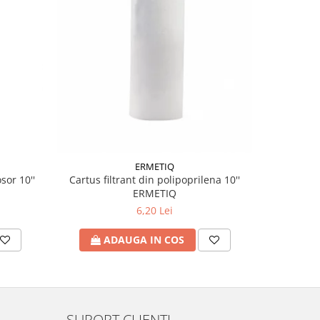
ERMETIQ
sor 10''
Cartus filtrant din polipoprilena 10''
ERMETIQ
6,20 Lei
A
ADAUGA IN COS
SUPORT CLIENTI