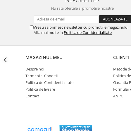
btu
Nu rata ofertele si promotiile noastre
Aparate de Aer conditionat 12000
btu
Aparate de Aer conditionat 18000
Vreau sa primesc newsletter cu promotiile magazinului.
Afla mai multe in
Politica de Confidentialitate
btu
Aparate de Aer conditionat 24000
btu
Aparate de Aer conditionat 27000
MAGAZINUL MEU
CLIENTI
btu
Despre noi
Metode de
Panouri solare
Termeni si Conditii
Politica d
Panouri solare presurizate si
Politica de Confidentialitate
Garantia 
nepresurizate
Politica de livrare
Formular 
Accesorii Panouri solare
Contact
ANPC
Pompe de circulaţie pentru
instalaţiile termice solare
Vase de expansiune
Incazire in Pardoseala