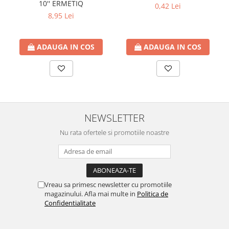
10'' ERMETIQ
btu
0,42 Lei
8,95 Lei
Aparate de Aer conditionat 12000
btu
ADAUGA IN COS
ADAUGA IN COS
Aparate de Aer conditionat 18000
btu
Aparate de Aer conditionat 24000
btu
Aparate de Aer conditionat 27000
btu
NEWSLETTER
Panouri solare
Nu rata ofertele si promotiile noastre
Panouri solare presurizate si
nepresurizate
Accesorii Panouri solare
Pompe de circulaţie pentru
Vreau sa primesc newsletter cu promotiile
instalaţiile termice solare
magazinului. Afla mai multe in
Politica de
Confidentialitate
Vase de expansiune
Incazire in Pardoseala