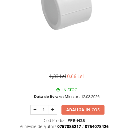
Pachet Centrale Termice
Instant pe gaz natural si GPL
Accesorii centrale pe GAZ si GPL
Cazane, Centrale si Termoseminee
cu functionare pe peleti
Centrale termice electrice
Convectoare pe gaz si convectoare
electrice
Seminee si Sobe
1,33 Lei
0,66 Lei
Seminee pe lemne
Butelie egalizare
IN STOC
Radiatoare/Calorifere
Data de livrare:
Miercuri, 12.08.2026
Radiatoare/Calorifere din otel
ADAUGA IN COS
Radiatoare/Calorifere din otel
Korado
Cod Produs:
PPR-N25
Ai nevoie de ajutor?
0757085217
/
0754078426
Radiatoare/Calorifere Copa
Konvecs