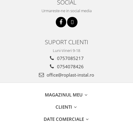
SOCIAL
Incalzire clasica in pardoseala
Urmareste-ne in social media
Teava incalzire pardoseala
PLACA NUTURI/TACKER
Grupuri de pompare si amestec
Distribuitoare
SUPORT CLIENTI
Cutii distribuitor
Automatizare
Luni-Vineri 9-18
Banda perimetrala
0757085217
Accesorii
0754078426
Aditiv Sapa
office@roplast-instal.ro
Pachete incalzire in pardoseala
Pompe de caldura
MAGAZINUL MEU
Termostate de Ambient
Panouri fotovoltaice
CLIENTI
Invertoare
DATE COMERCIALE
Panouri fotovoltaice
Produse Amenajare Baie