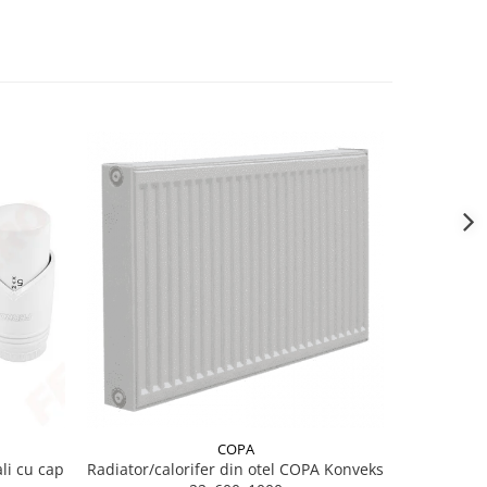
COPA
li cu cap
Radiator/calorifer din otel COPA Konveks
Conec