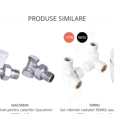
PRODUSE SIMILARE
-17%
NOU
GIACOMINI
FERRO
inet pentru calorifer Giacomini
Set robineti radiator FERRO axia