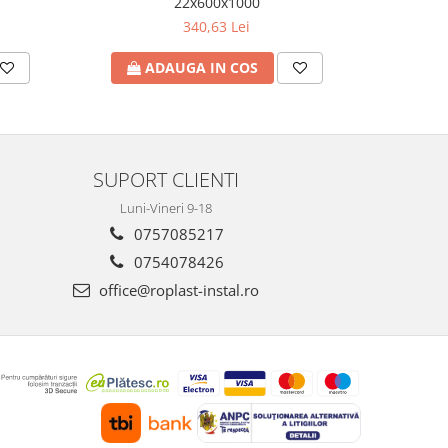
22x600x1000
340,63 Lei
ADAUGA IN COS
A
SUPORT CLIENTI
Luni-Vineri 9-18
0757085217
0754078426
office@roplast-instal.ro