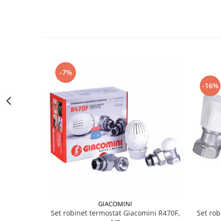
btu
Aparate de Aer conditionat 12000
btu
Aparate de Aer conditionat 18000
btu
Aparate de Aer conditionat 24000
-7%
btu
-16%
Aparate de Aer conditionat 27000
btu
Panouri solare
Panouri solare presurizate si
nepresurizate
Accesorii Panouri solare
Pompe de circulaţie pentru
instalaţiile termice solare
Vase de expansiune
GIACOMINI
Incazire in Pardoseala
Set rob
Set robinet termostat Giacomini R470F,