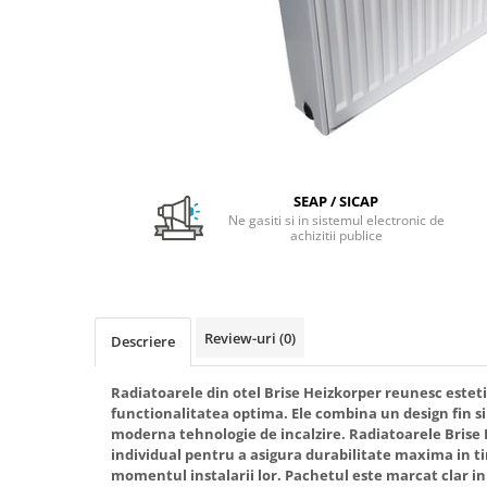
Pachet Centrale Termice
Instant pe gaz natural si GPL
Accesorii centrale pe GAZ si GPL
Cazane, Centrale si Termoseminee
cu functionare pe peleti
Centrale termice electrice
Convectoare pe gaz si convectoare
SEAP / SICAP
electrice
Ne gasiti si in sistemul electronic de
achizitii publice
Seminee si Sobe
Seminee pe lemne
Butelie egalizare
Review-uri
(0)
Descriere
Radiatoare/Calorifere
Radiatoare/Calorifere din otel
Radiatoarele din otel Brise Heizkorper reunesc esteti
Radiatoare/Calorifere din otel
functionalitatea optima. Ele combina un design fin si
Korado
moderna tehnologie de incalzire. Radiatoarele Bris
individual pentru a asigura durabilitate maxima in ti
Radiatoare/Calorifere Copa
momentul instalarii lor. Pachetul este marcat clar in 
Konvecs