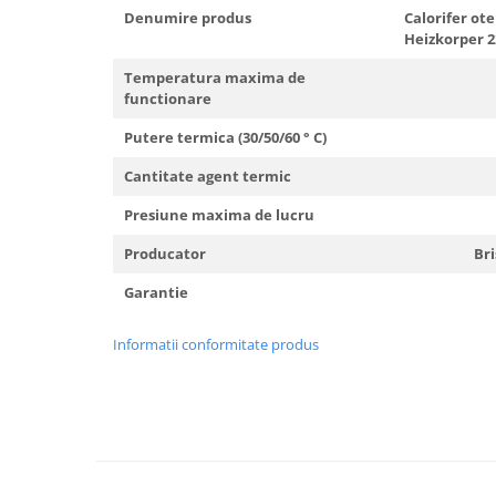
Denumire produs
Calorifer ote
Radiatoare/Calorifere din otel
Heizkorper 2
PURMO
Calorifer din otel GOBE
Temperatura maxima de
120 
functionare
Radiator otel AIRFEL
Radiatoare/Calorifere din otel
Putere termica (30/50/60 ° C)
1340/2
KERMI COMPACT
Cantitate agent termic
8.46 l
Radiatoare/Calorifere Brise
Heizkorper
Presiune maxima de lucru
7 ba
Radiatoare de baie Portprosop
Producator
Brise H
Radiatoare de Baie din otel - Drept
- Profil Rotund
Garantie
12 
RADIATOARE DE BAIE DIN OTEL
PURMO
Informatii conformitate produs
Radiatoare din aluminiu
Radiatoare din aluminiu Vox Extra
Radiatoare aluminiu OSCAR
TONDO
Radiatoare CONDOR