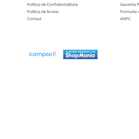
Politica de Confidentialitate
Garantia 
Seturi de Dus
Politica de livrare
Formular 
Baterii sanitare
Contact
ANPC
Rigole baie: Rigola de scurgere
pentru dus
Vase wc, capace si rezervoare
Racorduri flexibile de apa
Racorduri flexibile apa
Racord flexibil monocomanda din
inox
Racord flexibil din inox
Racord flexibil monocomanda cu
invelis din cauciuc
Racord flexibil cu invelis din
cauciuc
Accesorii baie
Perdele Dus
Clapete de actionare