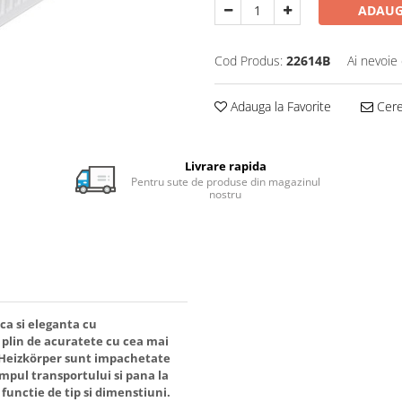
ADAUG
Cod Produs:
22614B
Ai nevoie 
Adauga la Favorite
Cere 
Livrare rapida
Pentru sute de produse din magazinul
nostru
ca si eleganta cu
 plin de acuratete cu cea mai
e Heizkörper sunt impachetate
mpul transportului si pana la
functie de tip si dimenstiuni.