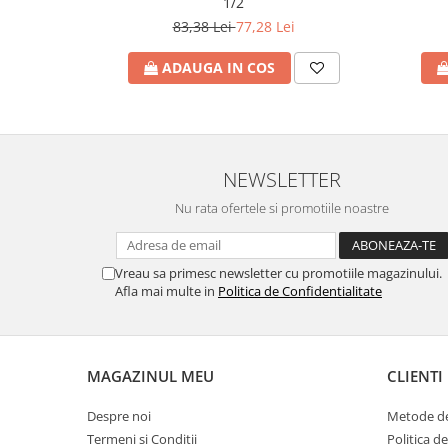
1/2
Incalzire clasica in pardoseala
83,38 Lei
77,28 Lei
Teava incalzire pardoseala
PLACA NUTURI/TACKER
ADAUGA IN COS
Grupuri de pompare si amestec
Distribuitoare
Cutii distribuitor
Automatizare
NEWSLETTER
Banda perimetrala
Nu rata ofertele si promotiile noastre
Accesorii
Aditiv Sapa
Pachete incalzire in pardoseala
Vreau sa primesc newsletter cu promotiile magazinului.
Afla mai multe in
Politica de Confidentialitate
Pompe de caldura
Termostate de Ambient
Panouri fotovoltaice
MAGAZINUL MEU
CLIENTI
Invertoare
Panouri fotovoltaice
Despre noi
Metode de
Termeni si Conditii
Politica d
Produse Amenajare Baie