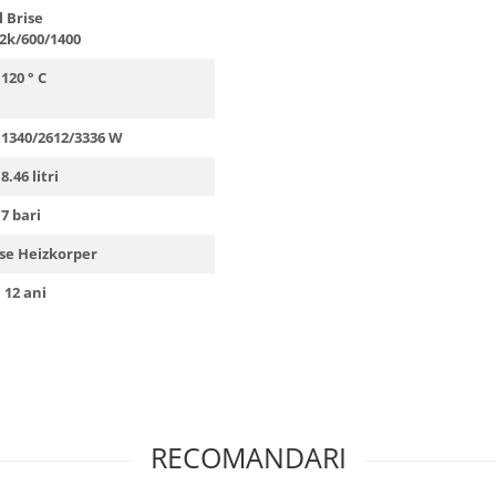
l Brise
2k/600/1400
° C
612/3336 W
itri
ri
eizkorper
ani
RECOMANDARI