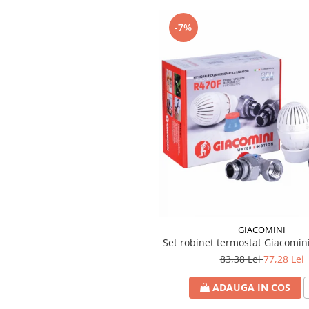
Accesorii radiatoare
-7%
Calorifere decorative
Boilere si Puffere
Boilere
Boilere electrice
Boilere termoelectrice
Accesorii Boilere Tesy
Puffere/Stocatoare de caldura
Puffer fara serpentina
Puffer 1 serpentina
Puffer 2 serpentine
Puffer cu serpentina pentru A.C.M.
GIACOMINI
Puffer pentru pompe de caldura
Set robinet termostat Giacomini
83,38 Lei
77,28 Lei
Aer conditionat
Dezumidificatoare
ADAUGA IN COS
Aparate de Aer conditionat 9000