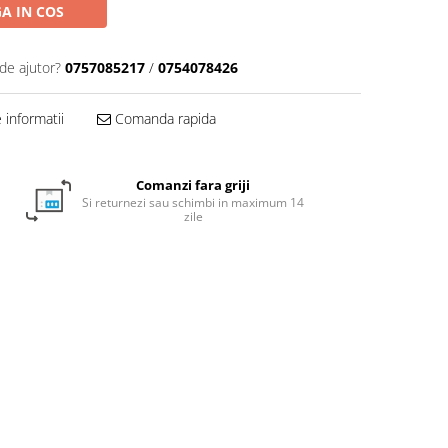
A IN COS
de ajutor?
0757085217
/
0754078426
informatii
Comanda rapida
Comanzi fara griji
Si returnezi sau schimbi in maximum 14
zile