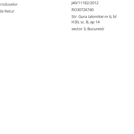
J40/11182/2012
Produselor
RO30726740
de Retur
Str. Gura Ialomitei nr 6, bl
H30, sc. B, ap 14
sector 3, Bucuresti