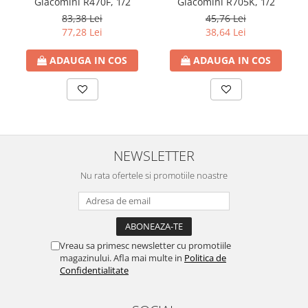
Giacomini R470F, 1/2
Giacomini R705K, 1/2
Cartuse ( Rezerve filtre apa)
83,38 Lei
45,76 Lei
77,28 Lei
38,64 Lei
Statie Osmoza Inversa
Filtre cu autocuratare
ADAUGA IN COS
ADAUGA IN COS
SISTEME DE ALIMENTARE CU APA
Hidrofoare
Mufa rapida pt teava PEHD
Teava Compresiune
Fitinguri Compresiune
NEWSLETTER
HIDRANTI SI ACCESORII
Nu rata ofertele si promotiile noastre
Piese hidrofor
Pompa de suprafata
Pompe submersibile
Pompe pentru testare instalatii
Vreau sa primesc newsletter cu promotiile
APOMETRE/ CAMIN APOMETRE
magazinului. Afla mai multe in
Politica de
ROBINETI
Confidentialitate
CUPRU