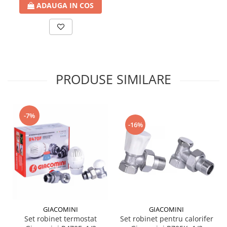
ADAUGA IN COS
Ventilator de tubulatura
Amenajare bucatarie
Promotii pachete chiuveta +
baterie
CHIUVETE BUCATARIE
PRODUSE SIMILARE
Chiuvete bucatarie din compozit
Chiuveta bucatarie inox
Chiuveta bucatarie granit
-7%
Baterie bucatarie
-16%
Tuburi Flexibile Hota
Accesorii bucatarie
Accesorii chiuvete bucatarie
Instalatii apa/gaz/canalizare
FILTRARE PENTRU APA SI PIESE DE
GIACOMINI
GIACOMINI
SCHIMB
Set robinet termostat
Set robinet pentru calorifer
Filtre de apa