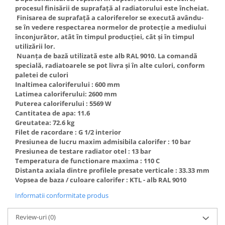
Incalzire clasica in pardoseala
procesul finisării de suprafaţă al radiatorului este încheiat.
Finisarea de suprafaţă a caloriferelor se execută avându-
Teava incalzire pardoseala
se în vedere respectarea normelor de protecţie a mediului
PLACA NUTURI/TACKER
înconjurător, atât în timpul producţiei, cât şi în timpul
Grupuri de pompare si amestec
utilizării lor.
Nuanţa de bază utilizată este alb RAL 9010. La comandă
Distribuitoare
specială, radiatoarele se pot livra şi în alte culori, conform
Cutii distribuitor
paletei de culori
Inaltimea caloriferului : 600 mm
Automatizare
Latimea caloriferului: 2600 mm
Banda perimetrala
Puterea caloriferului : 5569 W
Accesorii
Cantitatea de apa: 11.6
Greutatea: 72.6 kg
Aditiv Sapa
Filet de racordare : G 1/2 interior
Pachete incalzire in pardoseala
Presiunea de lucru maxim admisibila calorifer : 10 bar
Presiunea de testare radiator otel : 13 bar
Pompe de caldura
Temperatura de functionare maxima : 110 C
Termostate de Ambient
Distanta axiala dintre profilele presate verticale : 33.33 mm
Panouri fotovoltaice
Vopsea de baza / culoare calorifer : KTL - alb RAL 9010
Invertoare
Informatii conformitate produs
Panouri fotovoltaice
Review-uri
(0)
Produse Amenajare Baie