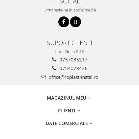
SOCIAL
Teava Cupru
Cot Cupru
Urmareste-ne in social media
Curba Cupru
Teu Cupru
Teu redus Cupru
Mufa Cupru
SUPORT CLIENTI
Capac Cupru
Luni-Vineri 9-18
Ocolire Cupru
0757085217
Reductie Cupru
0754078426
Semiolandez Cupru
office@roplast-instal.ro
PPR
Teava PPR
MAGAZINUL MEU
Fitinguri PPR
PEXAL
CLIENTI
Distribuitor pexal FI-FE cu robinet
sferic
DATE COMERCIALE
Sisteme de canalizare si ape
pluviale