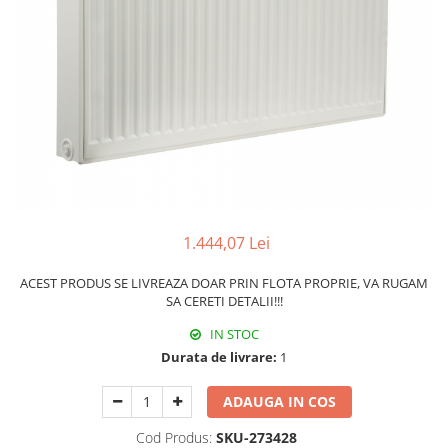
Pachet Centrale Termice
Instant pe gaz natural si GPL
Accesorii centrale pe GAZ si GPL
Cazane, Centrale si Termoseminee
cu functionare pe peleti
Centrale termice electrice
Convectoare pe gaz si convectoare
electrice
Seminee si Sobe
1.444,07 Lei
Seminee pe lemne
ACEST PRODUS SE LIVREAZA DOAR PRIN FLOTA PROPRIE, VA RUGAM
Butelie egalizare
SA CERETI DETALII!!!
Radiatoare/Calorifere
IN STOC
Radiatoare/Calorifere din otel
Durata de livrare:
1
Radiatoare/Calorifere din otel
Korado
ADAUGA IN COS
Radiatoare/Calorifere Copa
Cod Produs:
SKU-273428
Konvecs