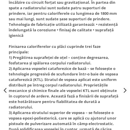
încălzire cu circuit forţat sau gravitaţional. În partea din
btu
spate a radiatorului sunt sudate patru suporturi de
Aparate de Aer conditionat 12000
prindere, iar pentru caloriferele cu lungimea de 1800 mm
btu
sau mai lungi, sunt sudate şase suporturi de prindere.
Tehnologia de fabricaţie utilizată garantează: • rezistenţă
Aparate de Aer conditionat 18000
îndelungată la coroziune • finisaj de calitate • suprafaţă
btu
igienică
Aparate de Aer conditionat 24000
Finisarea caloriferelor cu plăci cuprinde trei faze
btu
principale:
Aparate de Aer conditionat 27000
1) Pregătirea suprafeţei de oţel – conţine degresarea,
btu
fosfatarea şi spălarea corpului radiatorului.
2) Aplicarea vopselei cataforezice de bază – se foloseşte o
Panouri solare
tehnologie progresivă de scufundare într-o baie de vopsea
Panouri solare presurizate si
cataforezică (KTL). Stratul de vopsea aplicat este uniform
nepresurizate
distribuit pe întreg corpul radiatorului. Proprietăţile
mecanice şi chimice finale ale vopselei KTL sunt obţinute
Accesorii Panouri solare
în cuptorul de ardere. Această fază a finisării de suprafaţă
este hotărâtoare pentru fiabilitatea de durată a
Pompe de circulaţie pentru
radiatorului.
instalaţiile termice solare
3) Aplicarea stratului superior de vopsea – se foloseşte o
Vase de expansiune
vopsea epoxi-poliesterică, care se aplică cu ajutorul unor
pistoale de pulverizare automată în câmp electrostatic.
Incazire in Pardoseala
După solidificarea vopselei în cuptor, urmată de răcire,