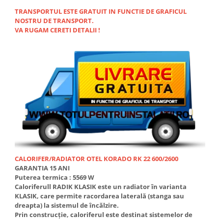
Accesorii radiatoare
TRANSPORTUL ESTE GRATUIT IN FUNCTIE DE GRAFICUL
NOSTRU DE TRANSPORT.
Calorifere decorative
VA RUGAM CERETI DETALII !
Boilere si Puffere
Boilere
Boilere electrice
Boilere termoelectrice
Accesorii Boilere Tesy
Puffere/Stocatoare de caldura
Puffer fara serpentina
Puffer 1 serpentina
Puffer 2 serpentine
CALORIFER/RADIATOR OTEL KORADO RK 22 600/2600
Puffer cu serpentina pentru A.C.M.
GARANTIA 15 ANI
Puffer pentru pompe de caldura
Puterea termica : 5569 W
Caloriferull RADIK KLASIK este un radiator în varianta
Aer conditionat
KLASIK, care permite racordarea laterală (stanga sau
Dezumidificatoare
dreapta) la sistemul de încălzire.
Prin construcţie, caloriferul este destinat sistemelor de
Aparate de Aer conditionat 9000