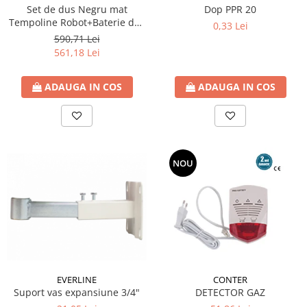
Set de dus Negru mat
Dop PPR 20
Tempoline Robot+Baterie dus
0,33 Lei
Ferro BTR7BL+Baterie lavoar
590,71 Lei
BTR2BL
561,18 Lei
ADAUGA IN COS
ADAUGA IN COS
NOU
EVERLINE
CONTER
Suport vas expansiune 3/4"
DETECTOR GAZ