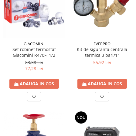
Incalzire clasica in pardoseala
Teava incalzire pardoseala
PLACA NUTURI/TACKER
Grupuri de pompare si amestec
Distribuitoare
Cutii distribuitor
EVERPRO
GIACOMINI
Kit de siguranta centrala
Set robinet termostat
Automatizare
termica 3 bari/1"
Giacomini R470F, 1/2
Banda perimetrala
55,92 Lei
83,38 Lei
Accesorii
77,28 Lei
Aditiv Sapa
Pachete incalzire in pardoseala
ADAUGA IN COS
ADAUGA IN COS
Pompe de caldura
Termostate de Ambient
Panouri fotovoltaice
Invertoare
NOU
Panouri fotovoltaice
Produse Amenajare Baie