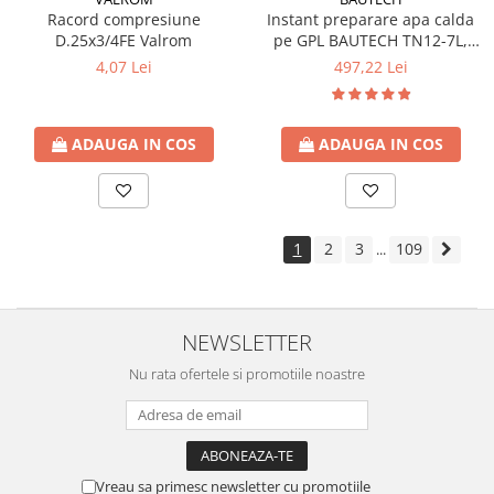
Racord compresiune
Instant preparare apa calda
D.25x3/4FE Valrom
pe GPL BAUTECH TN12-7L,
tiraj natural
4,07 Lei
497,22 Lei
ADAUGA IN COS
ADAUGA IN COS
1
2
3
109
...
NEWSLETTER
Nu rata ofertele si promotiile noastre
Vreau sa primesc newsletter cu promotiile