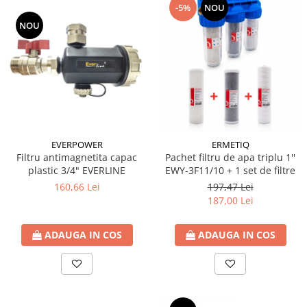
-5%
NOU
Sistem canalizare exterioara
NOU
Sistem canalizare interioara
DEDURIZARE
Statii de dedurizare
Accesorii statii dedurizare
Fitinguri din alama
Conectori - Elemente de fixare lemn
EVERPOWER
ERMETIQ
Element fixare in fundatie
Filtru antimagnetita capac
Pachet filtru de apa triplu 1''
Suport fixare
plastic 3/4" EVERLINE
EWY-3F11/10 + 1 set de filtre
160,66 Lei
197,47 Lei
Placi conectare
187,00 Lei
Placa perforata
Coltar plat fereastra
ADAUGA IN COS
ADAUGA IN COS
Coltari pentru unirea grinzilor
Coltar sarcini grele
Coltar ranforsat