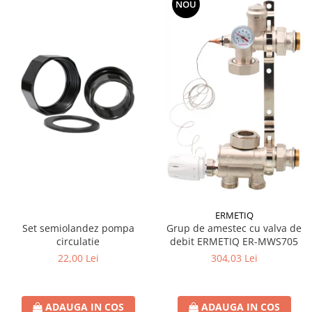
NOU
Coltar asamblare
Coltar imbinare
Conector plat ingust
Papuc reazem
Console raft
Detergenti
Ustensile Gradina
ERMETIQ
Set semiolandez pompa
Grup de amestec cu valva de
circulatie
debit ERMETIQ ER-MWS705
22,00 Lei
304,03 Lei
ADAUGA IN COS
ADAUGA IN COS