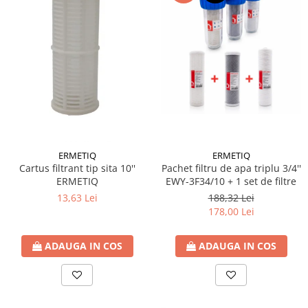
Ventilator de tubulatura
Amenajare bucatarie
Promotii pachete chiuveta +
baterie
CHIUVETE BUCATARIE
Chiuvete bucatarie din compozit
Chiuveta bucatarie inox
Chiuveta bucatarie granit
ERMETIQ
ERMETIQ
Baterie bucatarie
Cartus filtrant tip sita 10''
Pachet filtru de apa triplu 3/4''
ERMETIQ
EWY-3F34/10 + 1 set de filtre
Tuburi Flexibile Hota
13,63 Lei
188,32 Lei
Accesorii bucatarie
178,00 Lei
Accesorii chiuvete bucatarie
ADAUGA IN COS
ADAUGA IN COS
Instalatii apa/gaz/canalizare
FILTRARE PENTRU APA SI PIESE DE
SCHIMB
Filtre de apa