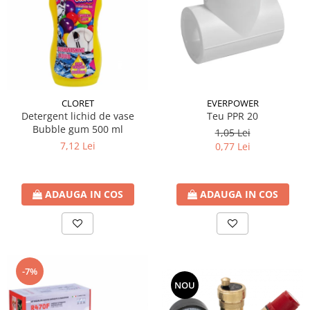
btu
Aparate de Aer conditionat 12000
btu
Aparate de Aer conditionat 18000
btu
Aparate de Aer conditionat 24000
CLORET
EVERPOWER
btu
Detergent lichid de vase
Teu PPR 20
Bubble gum 500 ml
1,05 Lei
Aparate de Aer conditionat 27000
7,12 Lei
0,77 Lei
btu
Panouri solare
Panouri solare presurizate si
ADAUGA IN COS
ADAUGA IN COS
nepresurizate
Accesorii Panouri solare
Pompe de circulaţie pentru
instalaţiile termice solare
-7%
Vase de expansiune
NOU
Incazire in Pardoseala