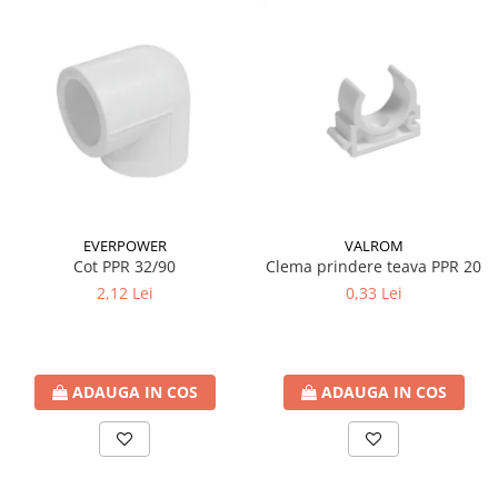
Cartuse ( Rezerve filtre apa)
Statie Osmoza Inversa
Filtre cu autocuratare
SISTEME DE ALIMENTARE CU APA
Hidrofoare
Mufa rapida pt teava PEHD
Teava Compresiune
Fitinguri Compresiune
EVERPOWER
VALROM
HIDRANTI SI ACCESORII
Cot PPR 32/90
Clema prindere teava PPR 20
Piese hidrofor
2,12 Lei
0,33 Lei
Pompa de suprafata
Pompe submersibile
Pompe pentru testare instalatii
ADAUGA IN COS
ADAUGA IN COS
APOMETRE/ CAMIN APOMETRE
ROBINETI
CUPRU