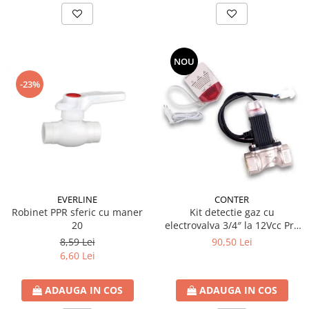
NOU
-23%
EVERLINE
CONTER
Robinet PPR sferic cu maner
Kit detectie gaz cu
20
electrovalva 3/4″ la 12Vcc Pro
Detect
8,59 Lei
90,50 Lei
6,60 Lei
ADAUGA IN COS
ADAUGA IN COS