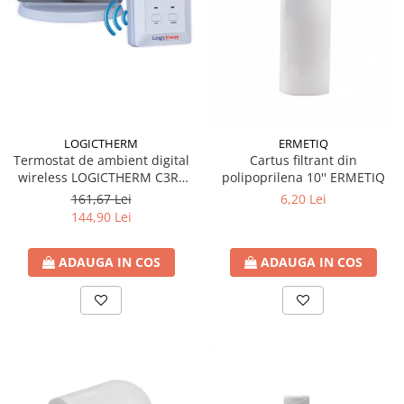
Radiatoare/Calorifere din otel
PURMO
Calorifer din otel GOBE
Radiator otel AIRFEL
Radiatoare/Calorifere din otel
KERMI COMPACT
LOGICTHERM
ERMETIQ
Radiatoare/Calorifere Brise
Termostat de ambient digital
Cartus filtrant din
Heizkorper
wireless LOGICTHERM C3RF
polipoprilena 10'' ERMETIQ
Radiatoare de baie Portprosop
pentru controlul temperaturii
161,67 Lei
6,20 Lei
ambientale
144,90 Lei
Radiatoare de Baie din otel - Drept
- Profil Rotund
RADIATOARE DE BAIE DIN OTEL
ADAUGA IN COS
ADAUGA IN COS
PURMO
Radiatoare din aluminiu
Radiatoare din aluminiu Vox Extra
Radiatoare aluminiu OSCAR
TONDO
Radiatoare CONDOR