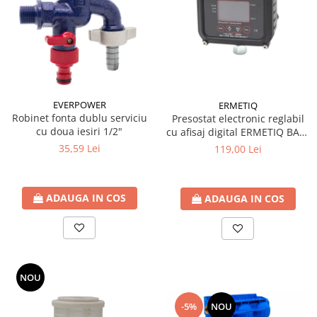
Seturi de Dus
Baterii sanitare
Rigole baie: Rigola de scurgere
pentru dus
Vase wc, capace si rezervoare
EVERPOWER
ERMETIQ
Racorduri flexibile de apa
Robinet fonta dublu serviciu
Presostat electronic reglabil
cu doua iesiri 1/2"
cu afisaj digital ERMETIQ BAR-
Racorduri flexibile apa
EPC10
35,59 Lei
119,00 Lei
Racord flexibil monocomanda din
inox
Racord flexibil din inox
ADAUGA IN COS
ADAUGA IN COS
Racord flexibil monocomanda cu
invelis din cauciuc
Racord flexibil cu invelis din
cauciuc
Accesorii baie
NOU
Perdele Dus
-5%
NOU
Clapete de actionare