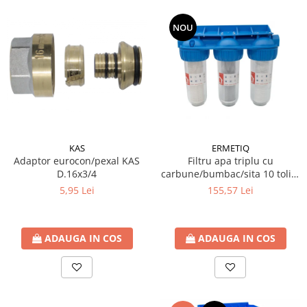
Teava Cupru
Cot Cupru
NOU
Curba Cupru
Teu Cupru
Teu redus Cupru
Mufa Cupru
Capac Cupru
Ocolire Cupru
Reductie Cupru
KAS
ERMETIQ
Semiolandez Cupru
Adaptor eurocon/pexal KAS
Filtru apa triplu cu
D.16x3/4
carbune/bumbac/sita 10 toli *
PPR
3/4'' ERMETIQ
5,95 Lei
155,57 Lei
Teava PPR
Fitinguri PPR
PEXAL
ADAUGA IN COS
ADAUGA IN COS
Distribuitor pexal FI-FE cu robinet
sferic
Sisteme de canalizare si ape
pluviale