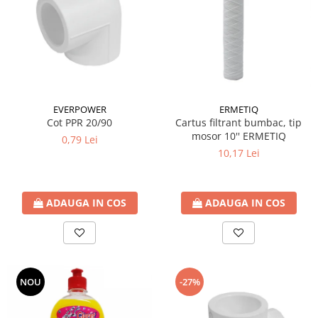
Accesorii radiatoare
Calorifere decorative
Boilere si Puffere
Boilere
Boilere electrice
ERMETIQ
EVERPOWER
Boilere termoelectrice
Cartus filtrant bumbac, tip
Cot PPR 20/90
Accesorii Boilere Tesy
mosor 10'' ERMETIQ
0,79 Lei
Puffere/Stocatoare de caldura
10,17 Lei
Puffer fara serpentina
Puffer 1 serpentina
ADAUGA IN COS
ADAUGA IN COS
Puffer 2 serpentine
Puffer cu serpentina pentru A.C.M.
Puffer pentru pompe de caldura
Aer conditionat
NOU
-27%
Dezumidificatoare
Aparate de Aer conditionat 9000