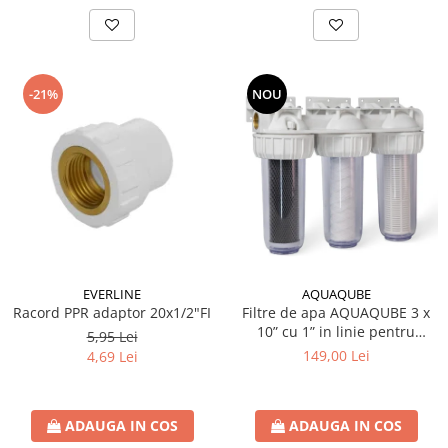
-21%
NOU
EVERLINE
AQUAQUBE
Racord PPR adaptor 20x1/2"FI
Filtre de apa AQUAQUBE 3 x
10” cu 1” in linie pentru
5,95 Lei
filtrare mecanica cu 3 cartuse
149,00 Lei
4,69 Lei
filtrante - nylon +
polipropilena + carbune activ
ADAUGA IN COS
ADAUGA IN COS