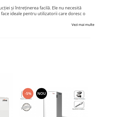
ției și întreținerea facilă. Ele nu necesită
ace ideale pentru utilizatorii care doresc o
Vezi mai multe
-13%
N
-5%
NOU