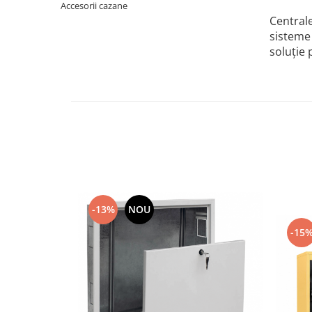
Accesorii cazane
Pachet Centrale Termice
Centrale
Instant pe gaz natural si GPL
sisteme 
soluție 
Accesorii centrale pe GAZ si GPL
Cazane, Centrale si Termoseminee
cu functionare pe peleti
Centrale termice electrice
Convectoare pe gaz si convectoare
electrice
Seminee si Sobe
Seminee pe lemne
Butelie egalizare
-13%
NOU
Radiatoare/Calorifere
-15
Radiatoare/Calorifere din otel
Radiatoare/Calorifere din otel
Korado
Radiatoare/Calorifere Copa
Konvecs