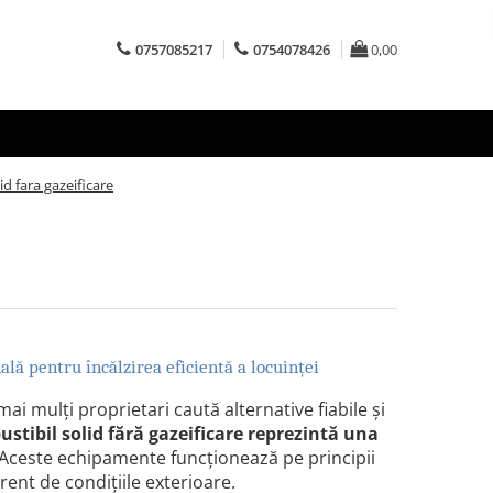
0757085217
0754078426
0,00
d fara gazeificare
ală pentru încălzirea eficientă a locuinței
ai mulți proprietari caută alternative fiabile și
stibil solid fără gazeificare
reprezintă una
 Aceste echipamente funcționează pe principii
erent de condițiile exterioare.