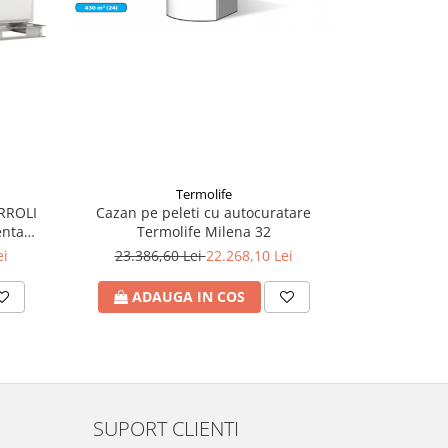
Termolife
RROLI
Cazan pe peleti cu autocuratare
Set Chiuveta 
enta
Termolife Milena 32
Cuva 580 x 
KW
Ferro FREYA 
ei
23.386,60 Lei
22.268,10 Lei
1.02
ADAUGA IN COS
ADA
SUPORT CLIENTI