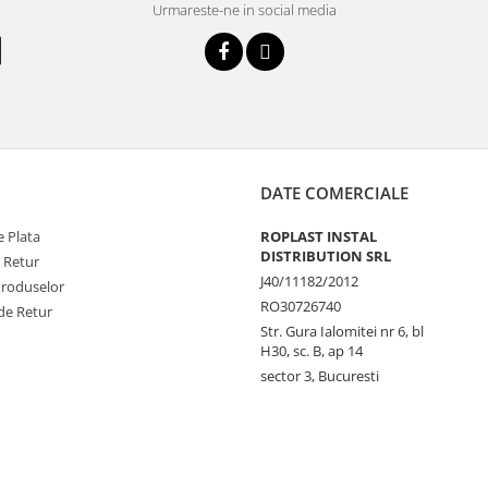
Urmareste-ne in social media
DATE COMERCIALE
 Plata
ROPLAST INSTAL
DISTRIBUTION SRL
e Retur
J40/11182/2012
Produselor
RO30726740
de Retur
Str. Gura Ialomitei nr 6, bl
H30, sc. B, ap 14
sector 3, Bucuresti