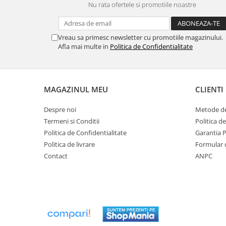
Nu rata ofertele si promotiile noastre
Accesorii radiatoare
Calorifere decorative
Vreau sa primesc newsletter cu promotiile magazinului.
Boilere si Puffere
Afla mai multe in
Politica de Confidentialitate
Boilere
Boilere electrice
Boilere termoelectrice
MAGAZINUL MEU
CLIENTI
Accesorii Boilere Tesy
Puffere/Stocatoare de caldura
Despre noi
Metode de
Termeni si Conditii
Politica d
Puffer fara serpentina
Politica de Confidentialitate
Garantia 
Puffer 1 serpentina
Politica de livrare
Formular 
Puffer 2 serpentine
Contact
ANPC
Puffer cu serpentina pentru A.C.M.
Puffer pentru pompe de caldura
Aer conditionat
Dezumidificatoare
Aparate de Aer conditionat 9000