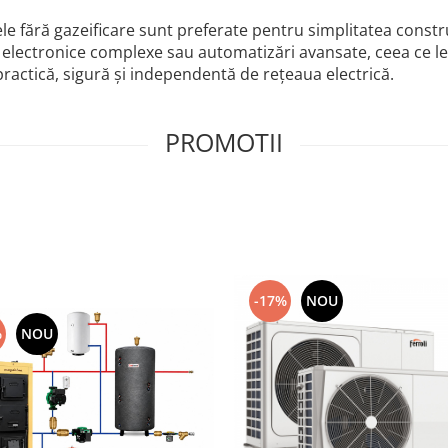
le fără gazeificare sunt preferate pentru simplitatea construc
electronice complexe sau automatizări avansate, ceea ce le f
practică, sigură și independentă de rețeaua electrică.
PROMOTII
-17%
NOU
%
NOU