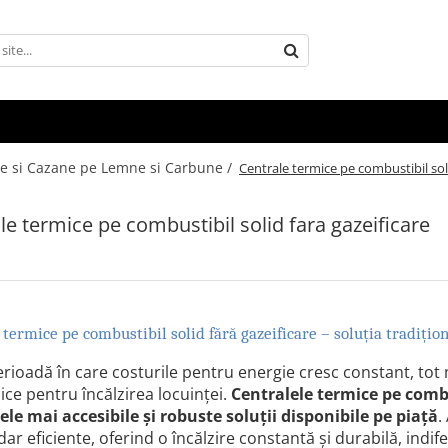
ce si Cazane pe Lemne si Carbune /
Centrale termice pe combustibil soli
le termice pe combustibil solid fara gazeificare
 termice pe combustibil solid f
ă
r
ă
gazeificare
– soluția tradițion
erioadă în care costurile pentru energie cresc constant, tot m
ce pentru încălzirea locuinței.
Centralele termice pe combu
ele mai accesibile și robuste soluții disponibile pe piață
.
dar eficiente, oferind o încălzire constantă și durabilă, indif