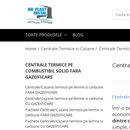
Toate Produsele
Centrale Termice si Cazane
TOATE PRODUSELE
BLOG
Centrale Termice si Cazane pe
Lemne si Carbune
Home /
Centrale Termice si Cazane /
Centrale Termi
Centrale/Cazane termice pe lemne
si carbune FARA GAZEIFICARE
Centra
CENTRALE TERMICE PE
Centrale/Cazane termice pe lemne
COMBUSTIBIL SOLID FARA
si carbune CU GAZEIFICARE
GAZEIFICARE
Pachete Centrale/Cazane termice
pe lemne si carbune FARA
Centrale/Cazane termice pe lemne si carbune
GAZEIFICARE
FARA GAZEIFICARE
Pachete Centrale/Cazane termice
Centrale
Centrale/Cazane termice pe lemne si carbune
pe lemne si carbune CU
CU GAZEIFICARE
GAZEIFICARE
Accesorii cazane
Într-o p
Pachete Centrale/Cazane termice pe lemne si
economi
Centrale Termice pe Gaz
carbune FARA GAZEIFICARE
dintre c
Pachete Centrale/Cazane termice pe lemne si
Centrale Termice pe gaz in
carbune CU GAZEIFICARE
simple, 
condensare si clasice