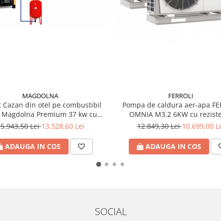
MAGDOLNA
FERROLI
 Cazan din otel pe combustibil
Pompa de caldura aer-apa FE
d Magdolna Premium 37 kw cu
OMNIA M3.2 6KW cu rezist
sorii instalare si puffer 750L
electrica integrata de 3 
5.943,50 Lei
13.528,60 Lei
12.849,30 Lei
10.699,00 L
ADAUGA IN COS
ADAUGA IN COS
SOCIAL