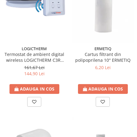
Fitinguri PPR
PEXAL
Distribuitor pexal FI-FE cu robinet
sferic
Sisteme de canalizare si ape
pluviale
LOGICTHERM
ERMETIQ
Sistem canalizare exterioara
Termostat de ambient digital
Cartus filtrant din
wireless LOGICTHERM C3RF
polipoprilena 10'' ERMETIQ
Sistem canalizare interioara
pentru controlul temperaturii
161,67 Lei
6,20 Lei
DEDURIZARE
ambientale
144,90 Lei
Statii de dedurizare
Accesorii statii dedurizare
ADAUGA IN COS
ADAUGA IN COS
Fitinguri din alama