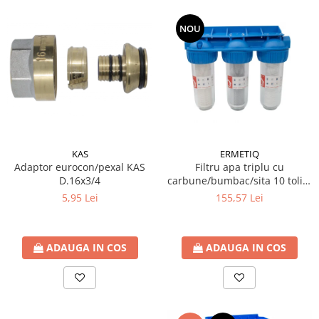
NOU
KAS
ERMETIQ
Adaptor eurocon/pexal KAS
Filtru apa triplu cu
D.16x3/4
carbune/bumbac/sita 10 toli *
3/4'' ERMETIQ
5,95 Lei
155,57 Lei
ADAUGA IN COS
ADAUGA IN COS