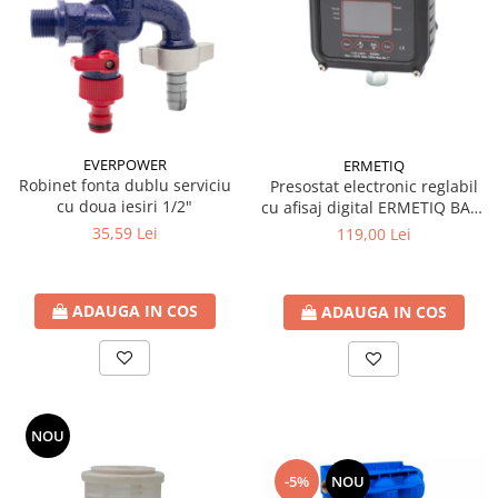
EVERPOWER
ERMETIQ
Robinet fonta dublu serviciu
Presostat electronic reglabil
cu doua iesiri 1/2"
cu afisaj digital ERMETIQ BAR-
EPC10
35,59 Lei
119,00 Lei
ADAUGA IN COS
ADAUGA IN COS
NOU
-5%
NOU