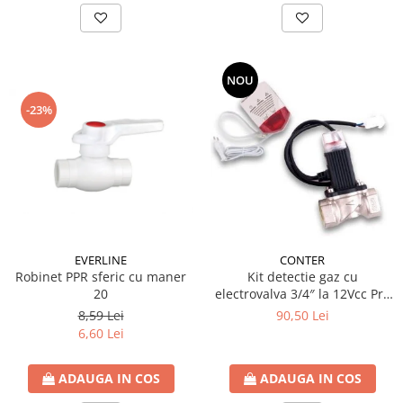
NOU
-23%
EVERLINE
CONTER
Robinet PPR sferic cu maner
Kit detectie gaz cu
20
electrovalva 3/4″ la 12Vcc Pro
Detect
8,59 Lei
90,50 Lei
6,60 Lei
ADAUGA IN COS
ADAUGA IN COS