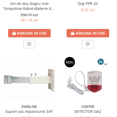
Set de dus Negru mat
Dop PPR 20
Tempoline Robot+Baterie dus
0,33 Lei
Ferro BTR7BL+Baterie lavoar
590,71 Lei
BTR2BL
561,18 Lei
ADAUGA IN COS
ADAUGA IN COS
NOU
EVERLINE
CONTER
Suport vas expansiune 3/4"
DETECTOR GAZ