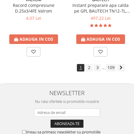
Racord compresiune
Instant preparare apa calda
D.25x3/4FE Valrom
pe GPL BAUTECH TN12-7L,
tiraj natural
4,07 Lei
497,22 Lei
ADAUGA IN COS
ADAUGA IN COS
1
2
3
109
...
NEWSLETTER
Nu rata ofertele si promotiile noastre
Vreau sa primesc newsletter cu promotiile