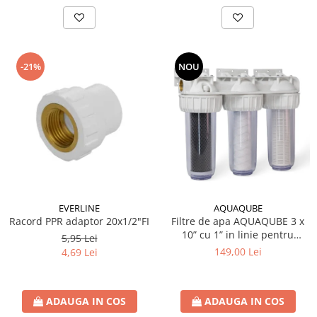
-21%
NOU
EVERLINE
AQUAQUBE
Racord PPR adaptor 20x1/2"FI
Filtre de apa AQUAQUBE 3 x
10” cu 1” in linie pentru
5,95 Lei
filtrare mecanica cu 3 cartuse
149,00 Lei
4,69 Lei
filtrante - nylon +
polipropilena + carbune activ
ADAUGA IN COS
ADAUGA IN COS