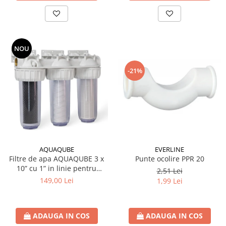
NOU
-21%
AQUAQUBE
EVERLINE
Filtre de apa AQUAQUBE 3 x
Punte ocolire PPR 20
10” cu 1” in linie pentru
2,51 Lei
filtrare mecanica cu 3 cartuse
149,00 Lei
1,99 Lei
filtrante - nylon +
polipropilena + carbune activ
ADAUGA IN COS
ADAUGA IN COS