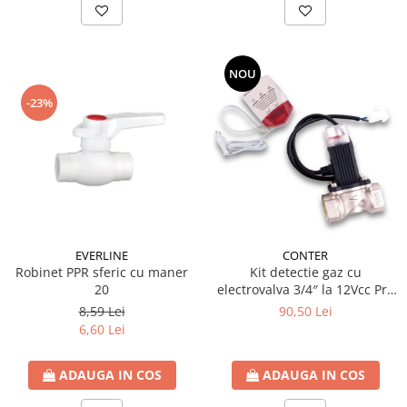
NOU
-23%
EVERLINE
CONTER
Robinet PPR sferic cu maner
Kit detectie gaz cu
20
electrovalva 3/4″ la 12Vcc Pro
Detect
8,59 Lei
90,50 Lei
6,60 Lei
ADAUGA IN COS
ADAUGA IN COS