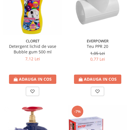
btu
Aparate de Aer conditionat 12000
btu
Aparate de Aer conditionat 18000
btu
CLORET
EVERPOWER
Aparate de Aer conditionat 24000
Detergent lichid de vase
Teu PPR 20
btu
Bubble gum 500 ml
1,05 Lei
Aparate de Aer conditionat 27000
7,12 Lei
0,77 Lei
btu
Panouri solare
Panouri solare presurizate si
ADAUGA IN COS
ADAUGA IN COS
nepresurizate
Accesorii Panouri solare
Pompe de circulaţie pentru
instalaţiile termice solare
-7%
Vase de expansiune
Incazire in Pardoseala