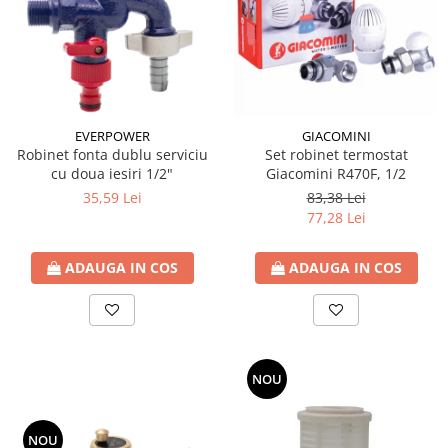
Incalzire clasica in pardoseala
Teava incalzire pardoseala
PLACA NUTURI/TACKER
Grupuri de pompare si amestec
Distribuitoare
EVERPOWER
GIACOMINI
Cutii distribuitor
Robinet fonta dublu serviciu
Set robinet termostat
Automatizare
cu doua iesiri 1/2"
Giacomini R470F, 1/2
Banda perimetrala
35,59 Lei
83,38 Lei
77,28 Lei
Accesorii
Aditiv Sapa
ADAUGA IN COS
ADAUGA IN COS
Pachete incalzire in pardoseala
Pompe de caldura
Termostate de Ambient
Panouri fotovoltaice
NOU
Invertoare
Panouri fotovoltaice
NOU
Produse Amenajare Baie