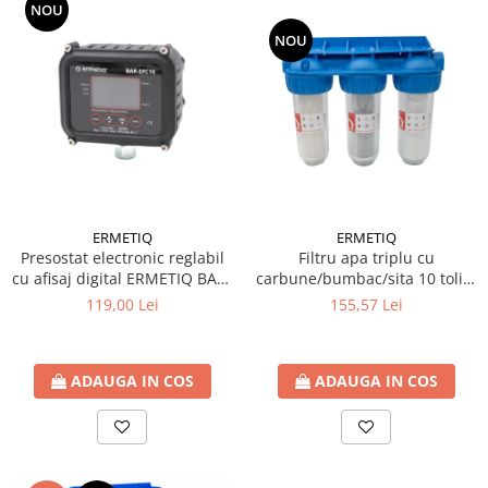
NOU
Ventilator de tubulatura
NOU
Amenajare bucatarie
Promotii pachete chiuveta +
baterie
CHIUVETE BUCATARIE
Chiuvete bucatarie din compozit
Chiuveta bucatarie inox
Chiuveta bucatarie granit
ERMETIQ
ERMETIQ
Filtru apa triplu cu
Presostat electronic reglabil
Baterie bucatarie
carbune/bumbac/sita 10 toli *
cu afisaj digital ERMETIQ BAR-
Tuburi Flexibile Hota
3/4'' ERMETIQ
EPC10
155,57 Lei
119,00 Lei
Accesorii bucatarie
Accesorii chiuvete bucatarie
ADAUGA IN COS
ADAUGA IN COS
Instalatii apa/gaz/canalizare
FILTRARE PENTRU APA SI PIESE DE
SCHIMB
Filtre de apa