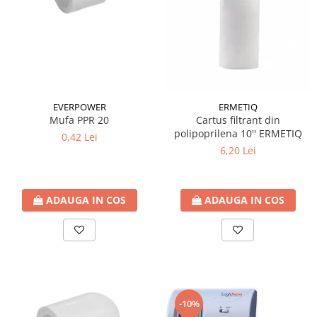
Radiatoare/Calorifere din otel
PURMO
Calorifer din otel GOBE
Radiator otel AIRFEL
Radiatoare/Calorifere din otel
KERMI COMPACT
EVERPOWER
ERMETIQ
Radiatoare/Calorifere Brise
Mufa PPR 20
Cartus filtrant din
Heizkorper
polipoprilena 10'' ERMETIQ
0,42 Lei
6,20 Lei
Radiatoare de baie Portprosop
Radiatoare de Baie din otel - Drept
- Profil Rotund
ADAUGA IN COS
ADAUGA IN COS
RADIATOARE DE BAIE DIN OTEL
PURMO
Radiatoare din aluminiu
Radiatoare din aluminiu Vox Extra
Radiatoare aluminiu OSCAR
TONDO
-10%
Radiatoare CONDOR