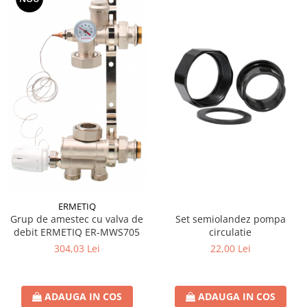
Coltar asamblare
Coltar imbinare
Conector plat ingust
Papuc reazem
Console raft
Detergenti
Ustensile Gradina
ERMETIQ
Set semiolandez pompa
Grup de amestec cu valva de
circulatie
debit ERMETIQ ER-MWS705
22,00 Lei
304,03 Lei
ADAUGA IN COS
ADAUGA IN COS