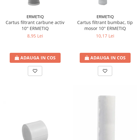
Pachet Centrale Termice
Instant pe gaz natural si GPL
ERMETIQ
ERMETIQ
Cartus filtrant carbune activ
Cartus filtrant bumbac, tip
Accesorii centrale pe GAZ si GPL
10'' ERMETIQ
mosor 10'' ERMETIQ
Cazane, Centrale si Termoseminee
8,95 Lei
10,17 Lei
cu functionare pe peleti
Centrale termice electrice
Convectoare pe gaz si convectoare
ADAUGA IN COS
ADAUGA IN COS
electrice
Seminee si Sobe
Seminee pe lemne
Butelie egalizare
Radiatoare/Calorifere
Radiatoare/Calorifere din otel
Radiatoare/Calorifere din otel
Korado
Radiatoare/Calorifere Copa
Konvecs