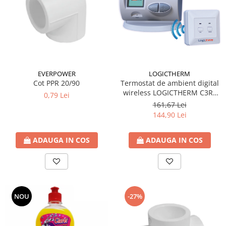
Accesorii radiatoare
Calorifere decorative
Boilere si Puffere
Boilere
Boilere electrice
EVERPOWER
LOGICTHERM
Boilere termoelectrice
Cot PPR 20/90
Termostat de ambient digital
wireless LOGICTHERM C3RF
0,79 Lei
Accesorii Boilere Tesy
pentru controlul temperaturii
161,67 Lei
Puffere/Stocatoare de caldura
ambientale
144,90 Lei
Puffer fara serpentina
Puffer 1 serpentina
ADAUGA IN COS
ADAUGA IN COS
Puffer 2 serpentine
Puffer cu serpentina pentru A.C.M.
Puffer pentru pompe de caldura
Aer conditionat
NOU
-27%
Dezumidificatoare
Aparate de Aer conditionat 9000