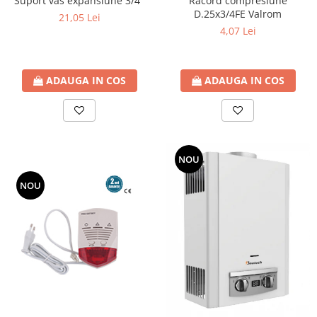
Suport vas expansiune 3/4"
Racord compresiune
D.25x3/4FE Valrom
21,05 Lei
4,07 Lei
ADAUGA IN COS
ADAUGA IN COS
NOU
NOU