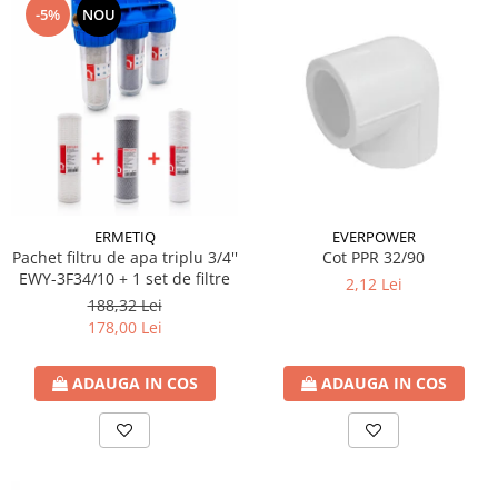
-5%
NOU
Cartuse ( Rezerve filtre apa)
Statie Osmoza Inversa
Filtre cu autocuratare
SISTEME DE ALIMENTARE CU APA
Hidrofoare
Mufa rapida pt teava PEHD
Teava Compresiune
Fitinguri Compresiune
ERMETIQ
EVERPOWER
Pachet filtru de apa triplu 3/4''
Cot PPR 32/90
HIDRANTI SI ACCESORII
EWY-3F34/10 + 1 set de filtre
2,12 Lei
Piese hidrofor
188,32 Lei
Pompa de suprafata
178,00 Lei
Pompe submersibile
Pompe pentru testare instalatii
ADAUGA IN COS
ADAUGA IN COS
APOMETRE/ CAMIN APOMETRE
ROBINETI
CUPRU