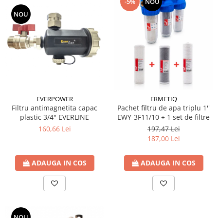
-5%
NOU
Sistem canalizare exterioara
NOU
Sistem canalizare interioara
DEDURIZARE
Statii de dedurizare
Accesorii statii dedurizare
Fitinguri din alama
Conectori - Elemente de fixare lemn
EVERPOWER
ERMETIQ
Element fixare in fundatie
Filtru antimagnetita capac
Pachet filtru de apa triplu 1''
plastic 3/4" EVERLINE
EWY-3F11/10 + 1 set de filtre
Suport fixare
160,66 Lei
197,47 Lei
Placi conectare
187,00 Lei
Placa perforata
ADAUGA IN COS
ADAUGA IN COS
Coltar plat fereastra
Coltari pentru unirea grinzilor
Coltar sarcini grele
Coltar ranforsat
NOU