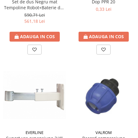
Set de dus Negru mat
Dop PPR 20
Tempoline Robot+Baterie dus
0,33 Lei
Ferro BTR7BL+Baterie lavoar
590,71 Lei
BTR2BL
561,18 Lei
ADAUGA IN COS
ADAUGA IN COS
EVERLINE
VALROM