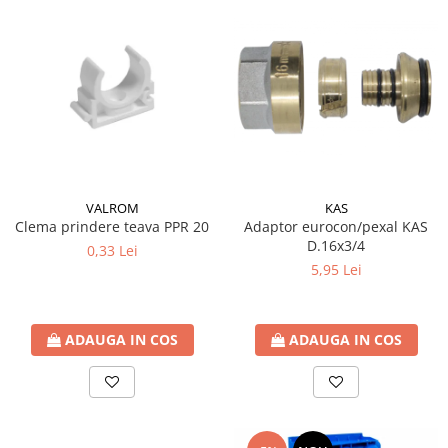
Teava Cupru
Cot Cupru
Curba Cupru
Teu Cupru
Teu redus Cupru
Mufa Cupru
Capac Cupru
Ocolire Cupru
Reductie Cupru
VALROM
KAS
Clema prindere teava PPR 20
Adaptor eurocon/pexal KAS
Semiolandez Cupru
D.16x3/4
0,33 Lei
PPR
5,95 Lei
Teava PPR
Fitinguri PPR
ADAUGA IN COS
ADAUGA IN COS
PEXAL
Distribuitor pexal FI-FE cu robinet
sferic
Sisteme de canalizare si ape
pluviale