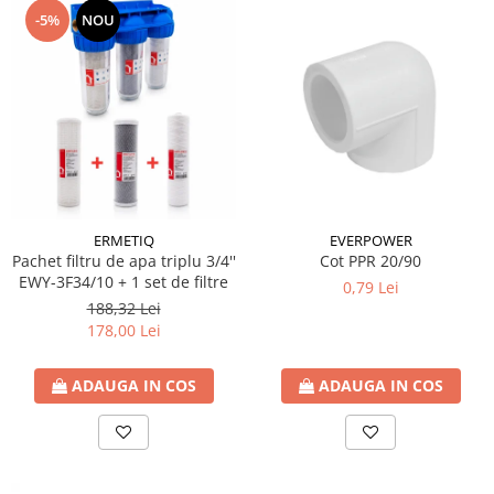
-5%
NOU
Ventilator de tubulatura
Amenajare bucatarie
Promotii pachete chiuveta +
baterie
CHIUVETE BUCATARIE
Chiuvete bucatarie din compozit
Chiuveta bucatarie inox
Chiuveta bucatarie granit
ERMETIQ
EVERPOWER
Pachet filtru de apa triplu 3/4''
Cot PPR 20/90
Baterie bucatarie
EWY-3F34/10 + 1 set de filtre
0,79 Lei
Tuburi Flexibile Hota
188,32 Lei
178,00 Lei
Accesorii bucatarie
Accesorii chiuvete bucatarie
ADAUGA IN COS
ADAUGA IN COS
Instalatii apa/gaz/canalizare
FILTRARE PENTRU APA SI PIESE DE
SCHIMB
Filtre de apa