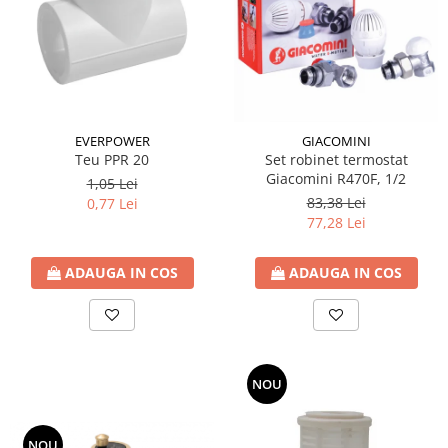
btu
Aparate de Aer conditionat 12000
btu
Aparate de Aer conditionat 18000
btu
EVERPOWER
GIACOMINI
Aparate de Aer conditionat 24000
Teu PPR 20
Set robinet termostat
btu
Giacomini R470F, 1/2
1,05 Lei
Aparate de Aer conditionat 27000
83,38 Lei
0,77 Lei
btu
77,28 Lei
Panouri solare
Panouri solare presurizate si
ADAUGA IN COS
ADAUGA IN COS
nepresurizate
Accesorii Panouri solare
Pompe de circulaţie pentru
instalaţiile termice solare
NOU
Vase de expansiune
Incazire in Pardoseala
NOU