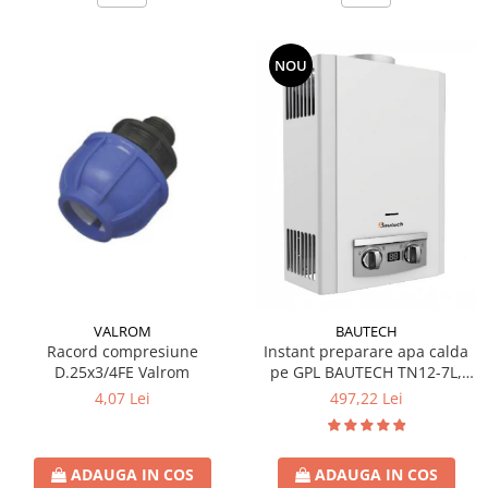
NOU
VALROM
BAUTECH
Racord compresiune
Instant preparare apa calda
D.25x3/4FE Valrom
pe GPL BAUTECH TN12-7L,
tiraj natural
4,07 Lei
497,22 Lei
ADAUGA IN COS
ADAUGA IN COS