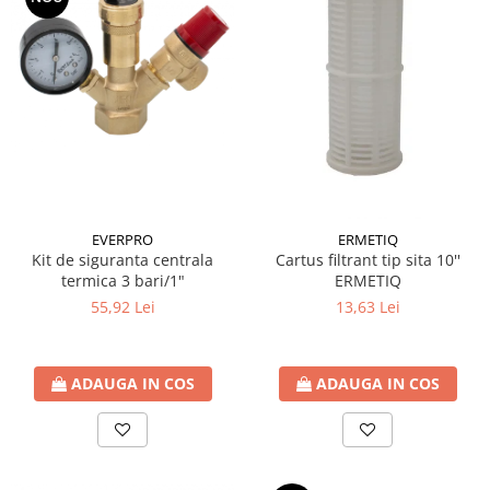
Incalzire clasica in pardoseala
Teava incalzire pardoseala
PLACA NUTURI/TACKER
Grupuri de pompare si amestec
Distribuitoare
Cutii distribuitor
Automatizare
Banda perimetrala
EVERPRO
ERMETIQ
Accesorii
Kit de siguranta centrala
Cartus filtrant tip sita 10''
Aditiv Sapa
termica 3 bari/1"
ERMETIQ
Pachete incalzire in pardoseala
55,92 Lei
13,63 Lei
Pompe de caldura
Termostate de Ambient
ADAUGA IN COS
ADAUGA IN COS
Panouri fotovoltaice
Invertoare
Panouri fotovoltaice
Produse Amenajare Baie