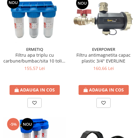
Teava Cupru
NOU
NOU
Cot Cupru
Curba Cupru
Teu Cupru
Teu redus Cupru
Mufa Cupru
Capac Cupru
ERMETIQ
EVERPOWER
Filtru apa triplu cu
Filtru antimagnetita capac
Ocolire Cupru
carbune/bumbac/sita 10 toli *
plastic 3/4" EVERLINE
Reductie Cupru
3/4'' ERMETIQ
155,57 Lei
160,66 Lei
Semiolandez Cupru
PPR
Teava PPR
ADAUGA IN COS
ADAUGA IN COS
Fitinguri PPR
PEXAL
Distribuitor pexal FI-FE cu robinet
sferic
-5%
NOU
Sisteme de canalizare si ape
pluviale