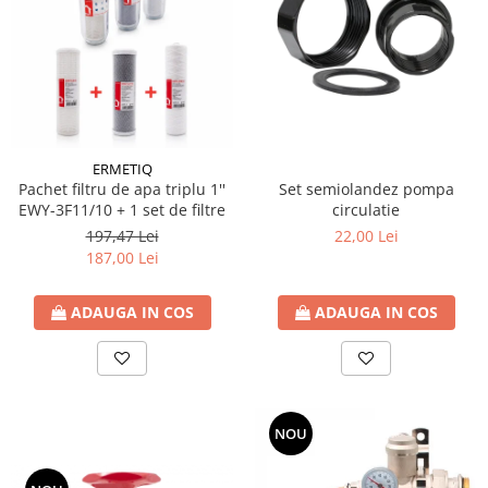
Sistem canalizare exterioara
Sistem canalizare interioara
DEDURIZARE
Statii de dedurizare
Accesorii statii dedurizare
ERMETIQ
Fitinguri din alama
Pachet filtru de apa triplu 1''
Set semiolandez pompa
Conectori - Elemente de fixare lemn
EWY-3F11/10 + 1 set de filtre
circulatie
Element fixare in fundatie
197,47 Lei
22,00 Lei
187,00 Lei
Suport fixare
Placi conectare
ADAUGA IN COS
ADAUGA IN COS
Placa perforata
Coltar plat fereastra
Coltari pentru unirea grinzilor
NOU
Coltar sarcini grele
Coltar ranforsat