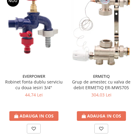
NOU
Coltar asamblare
Coltar imbinare
Conector plat ingust
Papuc reazem
Console raft
Detergenti
Ustensile Gradina
EVERPOWER
ERMETIQ
Robinet fonta dublu serviciu
Grup de amestec cu valva de
cu doua iesiri 3/4"
debit ERMETIQ ER-MWS705
44,74 Lei
304,03 Lei
ADAUGA IN COS
ADAUGA IN COS