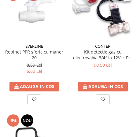
EVERLINE
CONTER
Robinet PPR sferic cu maner
Kit detectie gaz cu
20
electrovalva 3/4″ la 12Vcc Pro
Detect
8,59 Lei
90,50 Lei
6,60 Lei
ADAUGA IN COS
ADAUGA IN COS
-5%
NOU