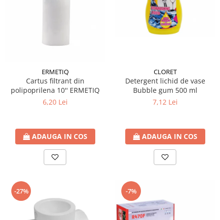
Accesorii radiatoare
Calorifere decorative
Boilere si Puffere
Boilere
Boilere electrice
CLORET
ERMETIQ
Boilere termoelectrice
Detergent lichid de vase
Cartus filtrant din
Bubble gum 500 ml
polipoprilena 10'' ERMETIQ
Accesorii Boilere Tesy
7,12 Lei
6,20 Lei
Puffere/Stocatoare de caldura
Puffer fara serpentina
Puffer 1 serpentina
ADAUGA IN COS
ADAUGA IN COS
Puffer 2 serpentine
Puffer cu serpentina pentru A.C.M.
Puffer pentru pompe de caldura
Aer conditionat
-27%
-7%
Dezumidificatoare
Aparate de Aer conditionat 9000