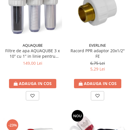
AQUAQUBE
EVERLINE
Filtre de apa AQUAQUBE 3 x
Racord PPR adaptor 20x1/2"
10” cu 1” in linie pentru
FE
filtrare mecanica cu 3 cartuse
149,00 Lei
6,75 Lei
filtrante - nylon +
5,29 Lei
polipropilena + carbune activ
ADAUGA IN COS
ADAUGA IN COS
NOU
-23%