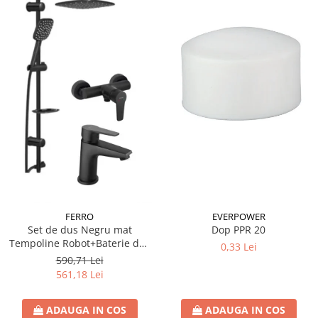
FERRO
EVERPOWER
Set de dus Negru mat
Dop PPR 20
Tempoline Robot+Baterie dus
0,33 Lei
Ferro BTR7BL+Baterie lavoar
590,71 Lei
BTR2BL
561,18 Lei
ADAUGA IN COS
ADAUGA IN COS