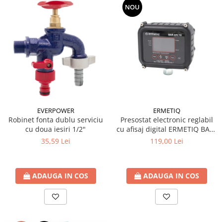
NOU
Seturi de Dus
Baterii sanitare
Rigole baie: Rigola de scurgere
pentru dus
Vase wc, capace si rezervoare
Racorduri flexibile de apa
Racorduri flexibile apa
Racord flexibil monocomanda din
EVERPOWER
ERMETIQ
Robinet fonta dublu serviciu
Presostat electronic reglabil
inox
cu doua iesiri 1/2"
cu afisaj digital ERMETIQ BAR-
Racord flexibil din inox
EPC10
35,59 Lei
119,00 Lei
Racord flexibil monocomanda cu
invelis din cauciuc
Racord flexibil cu invelis din
ADAUGA IN COS
ADAUGA IN COS
cauciuc
Accesorii baie
Perdele Dus
Clapete de actionare