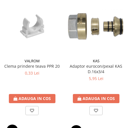
Cartuse ( Rezerve filtre apa)
Statie Osmoza Inversa
Filtre cu autocuratare
SISTEME DE ALIMENTARE CU APA
Hidrofoare
Mufa rapida pt teava PEHD
Teava Compresiune
Fitinguri Compresiune
VALROM
KAS
Clema prindere teava PPR 20
Adaptor eurocon/pexal KAS
HIDRANTI SI ACCESORII
D.16x3/4
0,33 Lei
Piese hidrofor
5,95 Lei
Pompa de suprafata
Pompe submersibile
Pompe pentru testare instalatii
ADAUGA IN COS
ADAUGA IN COS
APOMETRE/ CAMIN APOMETRE
ROBINETI
CUPRU