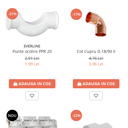
-21%
-17%
EVERLINE
Cot Cupru D.18/90 II
Punte ocolire PPR 20
4,76 Lei
2,51 Lei
3,96 Lei
1,99 Lei
ADAUGA IN COS
ADAUGA IN COS
NOU
-22%