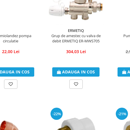
ERMETIQ
emiolandez pompa
Grup de amestec cu valva de
Pun
circulatie
debit ERMETIQ ER-MWS705
22,00 Lei
304,03 Lei
2,
DAUGA IN COS
ADAUGA IN COS
A
-22%
-21%