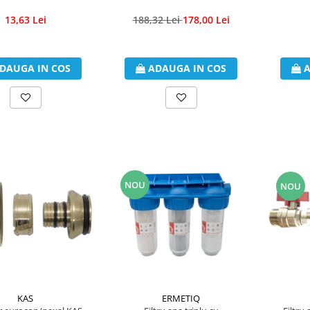
13,63 Lei
188,32 Lei
178,00 Lei
DAUGA IN COS
ADAUGA IN COS
A
NOU
NOU
ERMETIQ
KAS