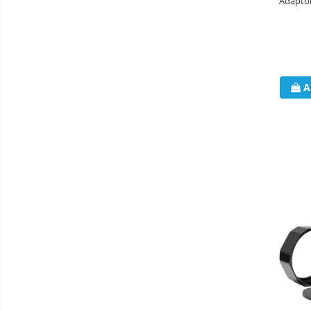
Adapto
Panouri fotovoltaice
Baie
Seturi de Dus
Baterii sanitare
Rigole baie: Rigola de scurgere
pentru dus
A
Vase wc, capace si rezervoare
Racorduri flexibile de apa
Racorduri flexibile apa
Racord flexibil monocomanda din
inox
Racord flexibil din inox
Racord flexibil monocomanda cu
invelis din cauciuc
Racord flexibil cu invelis din
cauciuc
Accesorii baie
Perdele Dus