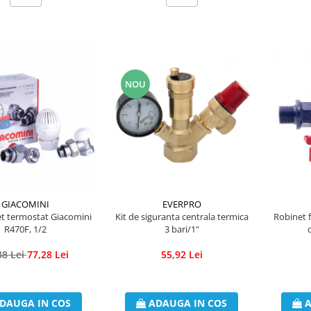
NOU
EVERPRO
GIACOMINI
Kit de siguranta centrala termica
et termostat Giacomini
Robinet f
3 bari/1"
R470F, 1/2
d
55,92 Lei
38 Lei
77,28 Lei
ADAUGA IN COS
DAUGA IN COS
A