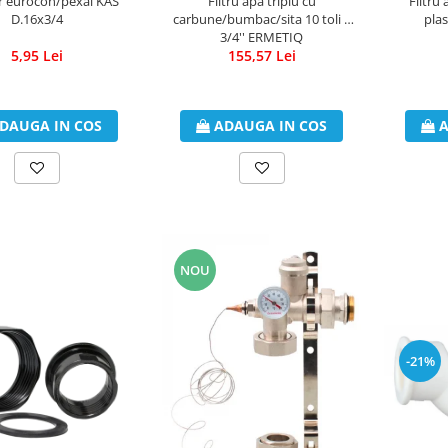
Filtru apa triplu cu
r eurocon/pexal KAS
Filtru
carbune/bumbac/sita 10 toli *
D.16x3/4
plas
3/4'' ERMETIQ
155,57 Lei
5,95 Lei
ADAUGA IN COS
DAUGA IN COS
A
NOU
-21%