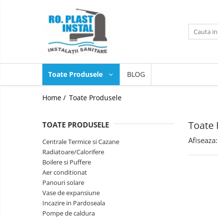
Toate Produsele
Centrale Termice si Cazane
Centrale Termice si Cazane pe
Toate Produsele
BLOG
Lemne si Carbune
Centrale/Cazane termice pe lemne
Home /
Toate Produsele
si carbune FARA GAZEIFICARE
Centrale/Cazane termice pe lemne
si carbune CU GAZEIFICARE
Toate 
TOATE PRODUSELE
Pachete Centrale/Cazane termice
Afiseaza:
Centrale Termice si Cazane
pe lemne si carbune FARA
Radiatoare/Calorifere
GAZEIFICARE
Pachete Centrale/Cazane termice
Boilere si Puffere
pe lemne si carbune CU
Aer conditionat
GAZEIFICARE
Accesorii cazane
Panouri solare
Vase de expansiune
Centrale Termice pe Gaz
Incazire in Pardoseala
Centrale Termice pe gaz in
Pompe de caldura