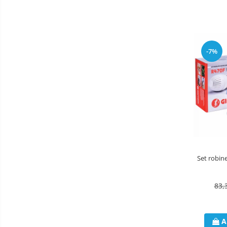
Radiatoare CONDOR
Accesorii radiatoare
Calorifere decorative
-7%
Boilere si Puffere
Boilere
Boilere electrice
Boilere termoelectrice
Accesorii Boilere Tesy
Puffere/Stocatoare de caldura
Puffer fara serpentina
Puffer 1 serpentina
Set robin
Puffer 2 serpentine
Puffer cu serpentina pentru A.C.M.
83,
Puffer pentru pompe de caldura
Aer conditionat
A
Dezumidificatoare