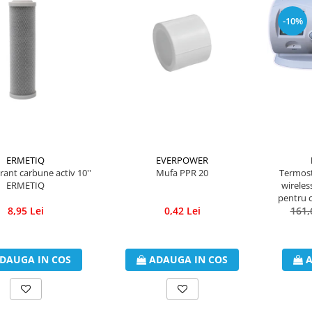
-10%
ERMETIQ
EVERPOWER
trant carbune activ 10''
Mufa PPR 20
Termost
ERMETIQ
wirele
pentru c
8,95 Lei
0,42 Lei
161,
DAUGA IN COS
ADAUGA IN COS
A