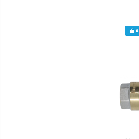
Incazire in Pardoseala
Incalzire clasica in pardoseala
Teava incalzire pardoseala
PLACA NUTURI/TACKER
A
Grupuri de pompare si amestec
Distribuitoare
Cutii distribuitor
Automatizare
Banda perimetrala
Accesorii
Aditiv Sapa
Pachete incalzire in pardoseala
Pompe de caldura
Termostate de Ambient
Panouri fotovoltaice
Invertoare
Produse
Amenajare