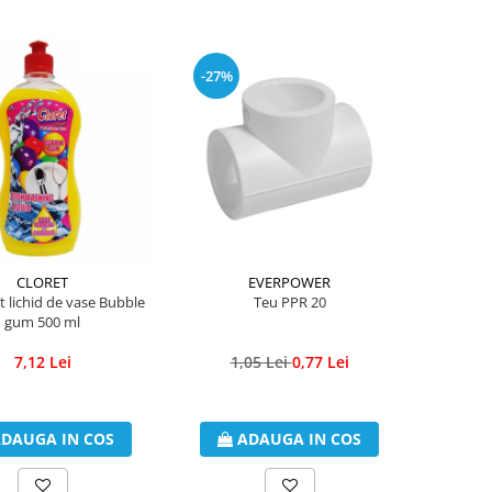
-27%
CLORET
EVERPOWER
 lichid de vase Bubble
Teu PPR 20
gum 500 ml
7,12 Lei
1,05 Lei
0,77 Lei
DAUGA IN COS
ADAUGA IN COS