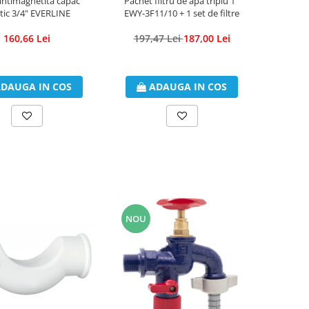
 antimagnetita capac
Pachet filtru de apa triplu 1''
tic 3/4" EVERLINE
EWY-3F11/10 + 1 set de filtre
160,66 Lei
197,47 Lei
187,00 Lei
DAUGA IN COS
ADAUGA IN COS
NOU