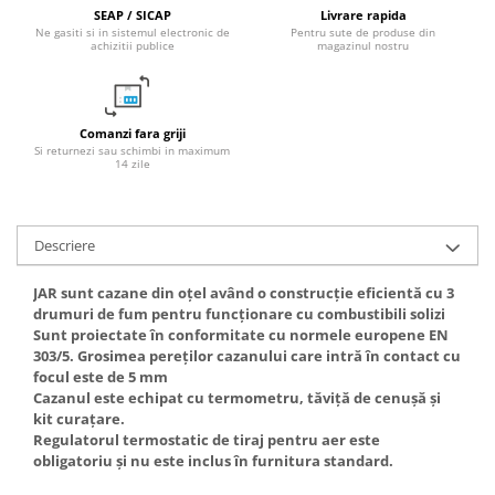
SEAP / SICAP
Livrare rapida
Accesorii radiatoare
Ne gasiti si in sistemul electronic de
Pentru sute de produse din
achizitii publice
magazinul nostru
Calorifere decorative
Boilere si Puffere
Boilere
Comanzi fara griji
Boilere electrice
Si returnezi sau schimbi in maximum
14 zile
Boilere termoelectrice
Accesorii Boilere Tesy
Puffere/Stocatoare de caldura
Descriere
Puffer fara serpentina
JAR sunt cazane din oțel având o construcție eficientă cu 3
Puffer 1 serpentina
drumuri de fum pentru funcționare cu combustibili solizi
Puffer 2 serpentine
Sunt proiectate în conformitate cu normele europene EN
303/5. Grosimea pereților cazanului care intră în contact cu
Puffer cu serpentina pentru A.C.M.
focul este de 5 mm
Puffer pentru pompe de caldura
Cazanul este echipat cu termometru, tăviță de cenușă și
kit curațare.
Aer conditionat
Regulatorul termostatic de tiraj pentru aer este
Dezumidificatoare
obligatoriu și nu este inclus în furnitura standard.
Aparate de Aer conditionat 9000