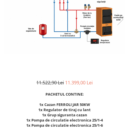
Pachet Centrale Termice
Instant pe gaz natural si GPL
Accesorii centrale pe GAZ si GPL
Cazane, Centrale si Termoseminee
cu functionare pe peleti
Centrale termice electrice
Convectoare pe gaz si convectoare
electrice
Seminee si Sobe
Seminee pe lemne
11.522,90 Lei
11.399,00 Lei
Butelie egalizare
Radiatoare/Calorifere
PACHETUL CONTINE:
Radiatoare/Calorifere din otel
1x Cazan FERROLI JAR 50KW
Radiatoare/Calorifere din otel
1x Regulator de tiraj cu lant
Korado
1x Grup siguranta cazan
1x Pompa de circulatie electronica 25/1-4
Radiatoare/Calorifere Copa
1x Pompa de circulatie electronica 25/1-6
Konvecs