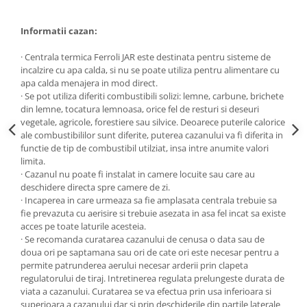
btu
Aparate de Aer conditionat 12000
Informatii cazan:
btu
· Centrala termica Ferroli JAR este destinata pentru sisteme de
Aparate de Aer conditionat 18000
incalzire cu apa calda, si nu se poate utiliza pentru alimentare cu
btu
apa calda menajera in mod direct.
· Se pot utiliza diferiti combustibili solizi: lemne, carbune, brichete
Aparate de Aer conditionat 24000
din lemne, tocatura lemnoasa, orice fel de resturi si deseuri
btu
vegetale, agricole, forestiere sau silvice. Deoarece puterile calorice
Aparate de Aer conditionat 27000
ale combustibililor sunt diferite, puterea cazanului va fi diferita in
btu
functie de tip de combustibil utilziat, insa intre anumite valori
limita.
Panouri solare
· Cazanul nu poate fi instalat in camere locuite sau care au
Panouri solare presurizate si
deschidere directa spre camere de zi.
nepresurizate
· Incaperea in care urmeaza sa fie amplasata centrala trebuie sa
fie prevazuta cu aerisire si trebuie asezata in asa fel incat sa existe
Accesorii Panouri solare
acces pe toate laturile acesteia.
· Se recomanda curatarea cazanului de cenusa o data sau de
Pompe de circulaţie pentru
doua ori pe saptamana sau ori de cate ori este necesar pentru a
instalaţiile termice solare
permite patrunderea aerului necesar arderii prin clapeta
Vase de expansiune
regulatorului de tiraj. Intretinerea regulata prelungeste durata de
viata a cazanului. Curatarea se va efectua prin usa inferioara si
Incazire in Pardoseala
superioara a cazanului dar si prin deschiderile din partile laterale