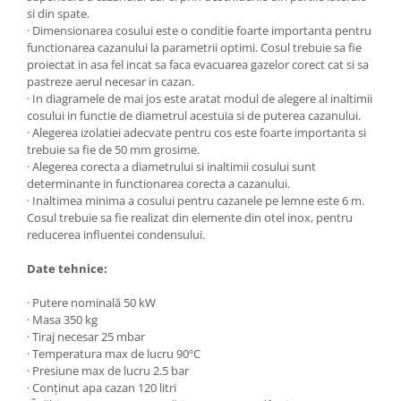
Incalzire clasica in pardoseala
si din spate.
· Dimensionarea cosului este o conditie foarte importanta pentru
Teava incalzire pardoseala
functionarea cazanului la parametrii optimi. Cosul trebuie sa fie
PLACA NUTURI/TACKER
proiectat in asa fel incat sa faca evacuarea gazelor corect cat si sa
Grupuri de pompare si amestec
pastreze aerul necesar in cazan.
· In diagramele de mai jos este aratat modul de alegere al inaltimii
Distribuitoare
cosului in functie de diametrul acestuia si de puterea cazanului.
Cutii distribuitor
· Alegerea izolatiei adecvate pentru cos este foarte importanta si
trebuie sa fie de 50 mm grosime.
Automatizare
· Alegerea corecta a diametrului si inaltimii cosului sunt
Banda perimetrala
determinante in functionarea corecta a cazanului.
Accesorii
· Inaltimea minima a cosului pentru cazanele pe lemne este 6 m.
Cosul trebuie sa fie realizat din elemente din otel inox, pentru
Aditiv Sapa
reducerea influentei condensului.
Pachete incalzire in pardoseala
Date tehnice:
Pompe de caldura
Termostate de Ambient
· Putere nominală 50 kW
Panouri fotovoltaice
· Masa 350 kg
· Tiraj necesar 25 mbar
Invertoare
· Temperatura max de lucru 90ºC
Panouri fotovoltaice
· Presiune max de lucru 2.5 bar
· Conţinut apa cazan 120 litri
Produse Amenajare Baie