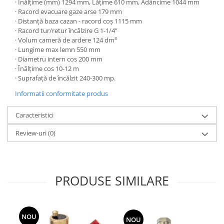
· Înălţime (mm) 1294 mm, Lăţime 610 mm, Adâncime 1044 mm
Seturi de Dus
· Racord evacuare gaze arse 179 mm
· Distanță baza cazan - racord coș 1115 mm
Baterii sanitare
· Racord tur/retur încălzire G 1-1/4”
· Volum cameră de ardere 124 dm³
Rigole baie: Rigola de scurgere
· Lungime max lemn 550 mm
pentru dus
· Diametru intern cos 200 mm
Vase wc, capace si rezervoare
· Înălţime cos 10-12 m
· Suprafaţă de încălzit 240-300 mp.
Racorduri flexibile de apa
Informatii conformitate produs
Racorduri flexibile apa
Racord flexibil monocomanda din
Caracteristici
inox
Review-uri
(0)
Racord flexibil din inox
Racord flexibil monocomanda cu
invelis din cauciuc
Racord flexibil cu invelis din
PRODUSE SIMILARE
cauciuc
Accesorii baie
Perdele Dus
NOU
NOU
Clapete de actionare