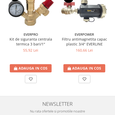
Ventilator de tubulatura
Amenajare bucatarie
Promotii pachete chiuveta +
baterie
EVERPRO
EVERPOWER
CHIUVETE BUCATARIE
Kit de siguranta centrala
Filtru antimagnetita capac
Chiuvete bucatarie din compozit
termica 3 bari/1"
plastic 3/4" EVERLINE
Chiuveta bucatarie inox
55,92 Lei
160,66 Lei
Chiuveta bucatarie granit
Baterie bucatarie
ADAUGA IN COS
ADAUGA IN COS
Tuburi Flexibile Hota
Accesorii bucatarie
Accesorii chiuvete bucatarie
Instalatii apa/gaz/canalizare
FILTRARE PENTRU APA SI PIESE DE
NEWSLETTER
SCHIMB
Nu rata ofertele si promotiile noastre
Filtre de apa