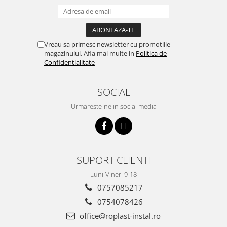
Cartuse ( Rezerve filtre apa)
Statie Osmoza Inversa
Filtre cu autocuratare
Vreau sa primesc newsletter cu promotiile
SISTEME DE ALIMENTARE CU APA
magazinului. Afla mai multe in
Politica de
Confidentialitate
Hidrofoare
Mufa rapida pt teava PEHD
SOCIAL
Teava Compresiune
Fitinguri Compresiune
Urmareste-ne in social media
HIDRANTI SI ACCESORII
Piese hidrofor
Pompa de suprafata
SUPORT CLIENTI
Pompe submersibile
Pompe pentru testare instalatii
Luni-Vineri 9-18
APOMETRE/ CAMIN APOMETRE
0757085217
ROBINETI
0754078426
CUPRU
office@roplast-instal.ro