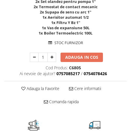
2x Set olandez pentru pompa 1''
Radiatoare/Calorifere din otel
2x Termostat de contact mecanic
2x Supapa de sens cu arc 1''
PURMO
1x Aerisitor automat 1/2
Calorifer din otel GOBE
1x Filtru Y Bz 1''
Radiator otel AIRFEL
1x Vas de expansiune 50L
1x Boiler Termoelectric 100L
Radiatoare/Calorifere din otel
KERMI COMPACT
STOC FURNIZOR
Radiatoare/Calorifere Brise
Heizkorper
ADAUGA IN COS
Radiatoare de baie Portprosop
Cod Produs:
C6805
Radiatoare de Baie din otel - Drept
Ai nevoie de ajutor?
0757085217
/
0754078426
- Profil Rotund
RADIATOARE DE BAIE DIN OTEL
Adauga la Favorite
Cere informatii
PURMO
Radiatoare din aluminiu
Comanda rapida
Radiatoare din aluminiu Vox Extra
Radiatoare aluminiu OSCAR
TONDO
Radiatoare CONDOR