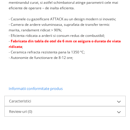
Incalzire clasica in pardoseala
mentinandul curat, si astfel schimbatorul atinge parametrii cele mai
eficiente de operare – de inalta eficienta.
Teava incalzire pardoseala
PLACA NUTURI/TACKER
- Cazanele cu gazeificare ATTACK au un design modern si inovativ;
- Camera de ardere voluminoasa, suprafata de transfer termic
Grupuri de pompare si amestec
marita, randament ridicat > 90%;
Distribuitoare
- Eficienta ridicata a arderii si consum redus de combustibil;
Cutii distribuitor
-
Fabricata din tabla de otel de 6 mm ce asigura o durata de viata
ridicata
;
Automatizare
- Ceramica refracta rezistenta pana la 1350 °C;
Banda perimetrala
- Autonomie de functionare de 8-12 ore;
Accesorii
Aditiv Sapa
Pachete incalzire in pardoseala
Pompe de caldura
Informatii conformitate produs
Termostate de Ambient
Caracteristici
Panouri fotovoltaice
Invertoare
Review-uri
(0)
Panouri fotovoltaice
Produse Amenajare Baie