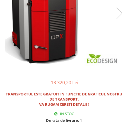
Pachet Centrale Termice
Instant pe gaz natural si GPL
Accesorii centrale pe GAZ si GPL
Cazane, Centrale si Termoseminee
cu functionare pe peleti
Centrale termice electrice
Convectoare pe gaz si convectoare
electrice
Seminee si Sobe
Seminee pe lemne
13.320,20 Lei
Butelie egalizare
Radiatoare/Calorifere
TRANSPORTUL ESTE GRATUIT IN FUNCTIE DE GRAFICUL NOSTRU
DE TRANSPORT.
Radiatoare/Calorifere din otel
VA RUGAM CERETI DETALII !
Radiatoare/Calorifere din otel
IN STOC
Korado
Durata de livrare:
1
Radiatoare/Calorifere Copa
Konvecs