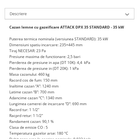
Accesorii radiatoare
Descriere
Calorifere decorative
Boilere si Puffere
Cazan lemne cu gazeificare ATTACK DPX 35 STANDARD - 35 kW
Boilere
Puterea termica nominala (versiunea STANDARD): 35 kW
Boilere electrice
Dimensiuni spatiu incarcare: 235×445 mm
Boilere termoelectrice
Tiraj NECESAR: 23 Pa
Presiune maxima de functionare: 2,5 bari
Accesorii Boilere Tesy
Pierderea de presiune in apa (DT 10K): 4,4 kPa
Puffere/Stocatoare de caldura
Pierderea de presiune in (DT 20K): 1 kPa
Masa cazanului: 460 kg
Puffer fara serpentina
Racord cos de fum: 150 mm
Puffer 1 serpentina
Inaltime cazan “A”: 1240 mm
Puffer 2 serpentine
Latime cazan “B”: 700 mm
Adancime cazan “C”: 1340 mm
Puffer cu serpentina pentru A.C.M.
Lungimea camerei de incarcare “D”: 690 mm
Puffer pentru pompe de caldura
Racord tur: 1 1/2"
Racprd retur: 1 1/2"
Aer conditionat
Randament cazan: 90,1 %
Dezumidificatoare
Clasa de emisie CO : 5
Temperatura gazelor arse: 180 °C
Aparate de Aer conditionat 9000