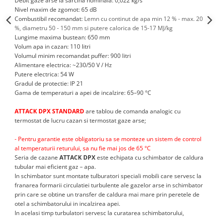
Debit gaze arse la sarcina nominala: 0,022 kg/s
btu
Nivel maxim de zgomot: 65 dB
Combustibil recomandat:
Lemn cu continut de apa min 12 % - max. 20
Aparate de Aer conditionat 12000
%,
diametru 50 - 150 mm si putere calorica de 15-17 MJ/kg
btu
Lungime maxima bustean: 650 mm
Aparate de Aer conditionat 18000
Volum apa in cazan: 110 litri
btu
Volumul minim recomandat puffer: 900 litri
Alimentare electrica: ~230/50 V / Hz
Aparate de Aer conditionat 24000
Putere electrica: 54 W
btu
Gradul de protectie: IP 21
Gama de temperaturi a apei de incalzire: 65–90 °C
Aparate de Aer conditionat 27000
btu
ATTACK DPX STANDARD
are tablou de comanda analogic cu
Panouri solare
termostat de lucru cazan si termostat gaze arse;
Panouri solare presurizate si
- Pentru garantie este obligatoriu sa se monteze un sistem de control
nepresurizate
al temperaturii returului, sa nu fie mai jos de 65 °C
Accesorii Panouri solare
Seria de cazane
ATTACK DPX
este echipata cu schimbator de caldura
tubular mai eficient gaz – apa.
Pompe de circulaţie pentru
In schimbator sunt montate tulburatori speciali mobili care servesc la
instalaţiile termice solare
franarea formarii circulatiei turbulente ale gazelor arse in schimbator
prin care se obtine un transfer de caldura mai mare prin peretele de
Vase de expansiune
otel a schimbatorului in incalzirea apei.
Incazire in Pardoseala
In acelasi timp turbulatori servesc la curatarea schimbatorului,