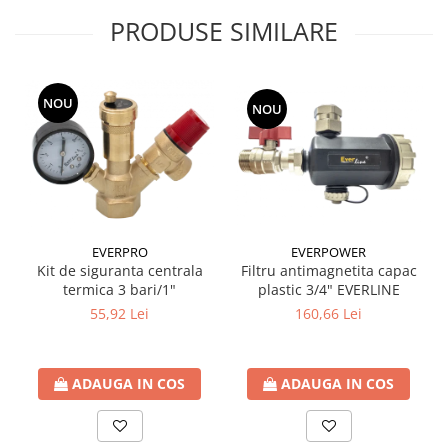
Seturi de Dus
PRODUSE SIMILARE
Baterii sanitare
Rigole baie: Rigola de scurgere
pentru dus
NOU
NOU
Vase wc, capace si rezervoare
Racorduri flexibile de apa
Racorduri flexibile apa
Racord flexibil monocomanda din
inox
EVERPRO
EVERPOWER
Racord flexibil din inox
Kit de siguranta centrala
Filtru antimagnetita capac
termica 3 bari/1"
plastic 3/4" EVERLINE
Racord flexibil monocomanda cu
55,92 Lei
160,66 Lei
invelis din cauciuc
Racord flexibil cu invelis din
cauciuc
ADAUGA IN COS
ADAUGA IN COS
Accesorii baie
Perdele Dus
Clapete de actionare