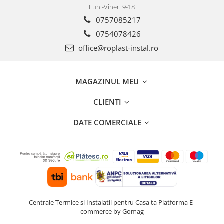
Luni-Vineri 9-18
Cartuse ( Rezerve filtre apa)
0757085217
Statie Osmoza Inversa
0754078426
Filtre cu autocuratare
office@roplast-instal.ro
SISTEME DE ALIMENTARE CU APA
Hidrofoare
Mufa rapida pt teava PEHD
MAGAZINUL MEU
Teava Compresiune
CLIENTI
Fitinguri Compresiune
HIDRANTI SI ACCESORII
DATE COMERCIALE
Piese hidrofor
Pompa de suprafata
Pompe submersibile
Pompe pentru testare instalatii
APOMETRE/ CAMIN APOMETRE
ROBINETI
Centrale Termice si Instalatii pentru Casa ta
Platforma E-
CUPRU
commerce by Gomag