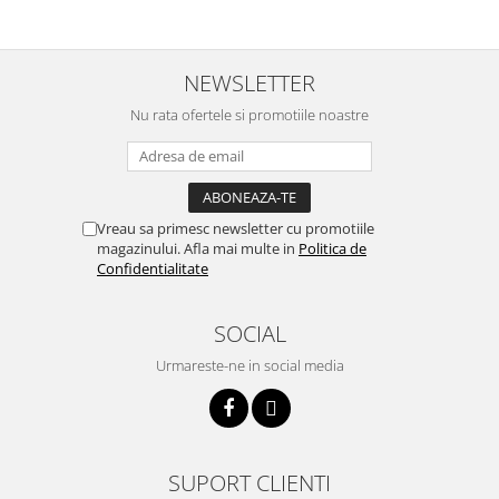
Ventilator de tubulatura
Amenajare bucatarie
NEWSLETTER
Promotii pachete chiuveta +
Nu rata ofertele si promotiile noastre
baterie
CHIUVETE BUCATARIE
Chiuvete bucatarie din compozit
Chiuveta bucatarie inox
Vreau sa primesc newsletter cu promotiile
Chiuveta bucatarie granit
magazinului. Afla mai multe in
Politica de
Confidentialitate
Baterie bucatarie
Tuburi Flexibile Hota
SOCIAL
Accesorii bucatarie
Urmareste-ne in social media
Accesorii chiuvete bucatarie
Instalatii apa/gaz/canalizare
FILTRARE PENTRU APA SI PIESE DE
SCHIMB
SUPORT CLIENTI
Filtre de apa