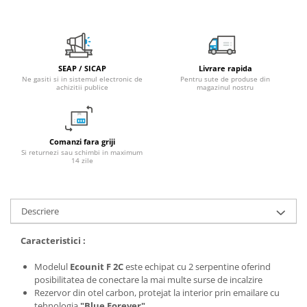
Fitinguri PPR
PEXAL
Distribuitor pexal FI-FE cu robinet
sferic
SEAP / SICAP
Livrare rapida
Ne gasiti si in sistemul electronic de
Pentru sute de produse din
Sisteme de canalizare si ape
achizitii publice
magazinul nostru
pluviale
Sistem canalizare exterioara
Sistem canalizare interioara
Comanzi fara griji
Si returnezi sau schimbi in maximum
DEDURIZARE
14 zile
Statii de dedurizare
Accesorii statii dedurizare
Descriere
Fitinguri din alama
Caracteristici :
Modelul
Ecounit F 2C
este echipat cu 2 serpentine oferind
posibilitatea de conectare la mai multe surse de incalzire
Rezervor din otel carbon, protejat la interior prin emailare cu
tehnologia
"Blue Forever"