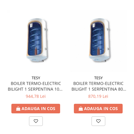
TESY
TESY
BOILER TERMO-ELECTRIC
BOILER TERMO-ELECTRIC
BILIGHT 1 SERPENTINA 100L
BILIGHT 1 SERPENTINA 80L
TESY 303128
TESY 303316
944,78 Lei
870,19 Lei
ADAUGA IN COS
ADAUGA IN COS