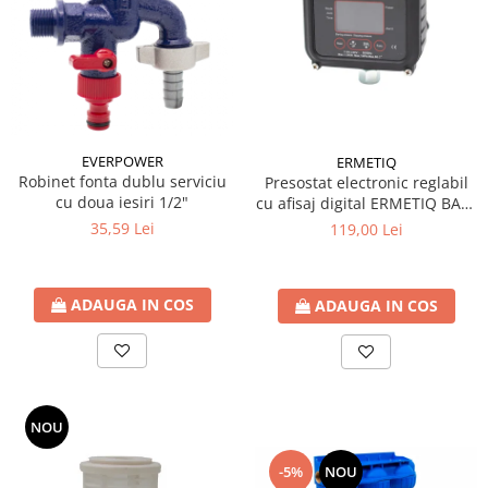
Seturi de Dus
Baterii sanitare
Rigole baie: Rigola de scurgere
pentru dus
Vase wc, capace si rezervoare
EVERPOWER
ERMETIQ
Racorduri flexibile de apa
Robinet fonta dublu serviciu
Presostat electronic reglabil
cu doua iesiri 1/2"
cu afisaj digital ERMETIQ BAR-
Racorduri flexibile apa
EPC10
35,59 Lei
119,00 Lei
Racord flexibil monocomanda din
inox
Racord flexibil din inox
ADAUGA IN COS
ADAUGA IN COS
Racord flexibil monocomanda cu
invelis din cauciuc
Racord flexibil cu invelis din
cauciuc
Accesorii baie
NOU
Perdele Dus
-5%
NOU
Clapete de actionare