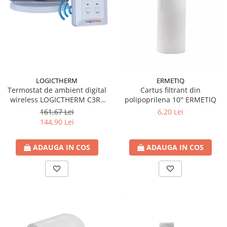
Radiatoare/Calorifere din otel
PURMO
Calorifer din otel GOBE
Radiator otel AIRFEL
Radiatoare/Calorifere din otel
KERMI COMPACT
LOGICTHERM
ERMETIQ
Radiatoare/Calorifere Brise
Termostat de ambient digital
Cartus filtrant din
Heizkorper
wireless LOGICTHERM C3RF
polipoprilena 10'' ERMETIQ
Radiatoare de baie Portprosop
pentru controlul temperaturii
161,67 Lei
6,20 Lei
ambientale
144,90 Lei
Radiatoare de Baie din otel - Drept
- Profil Rotund
RADIATOARE DE BAIE DIN OTEL
ADAUGA IN COS
ADAUGA IN COS
PURMO
Radiatoare din aluminiu
Radiatoare din aluminiu Vox Extra
Radiatoare aluminiu OSCAR
TONDO
Radiatoare CONDOR