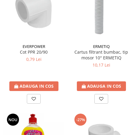
Accesorii radiatoare
Calorifere decorative
Boilere si Puffere
Boilere
Boilere electrice
ERMETIQ
EVERPOWER
Boilere termoelectrice
Cartus filtrant bumbac, tip
Cot PPR 20/90
Accesorii Boilere Tesy
mosor 10'' ERMETIQ
0,79 Lei
Puffere/Stocatoare de caldura
10,17 Lei
Puffer fara serpentina
Puffer 1 serpentina
ADAUGA IN COS
ADAUGA IN COS
Puffer 2 serpentine
Puffer cu serpentina pentru A.C.M.
Puffer pentru pompe de caldura
Aer conditionat
NOU
-27%
Dezumidificatoare
Aparate de Aer conditionat 9000