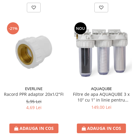
-21%
NOU
EVERLINE
AQUAQUBE
Racord PPR adaptor 20x1/2"FI
Filtre de apa AQUAQUBE 3 x
10” cu 1” in linie pentru
5,95 Lei
filtrare mecanica cu 3 cartuse
149,00 Lei
4,69 Lei
filtrante - nylon +
polipropilena + carbune activ
ADAUGA IN COS
ADAUGA IN COS