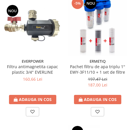
-5%
NOU
Sistem canalizare exterioara
NOU
Sistem canalizare interioara
DEDURIZARE
Statii de dedurizare
Accesorii statii dedurizare
Fitinguri din alama
Conectori - Elemente de fixare lemn
EVERPOWER
ERMETIQ
Element fixare in fundatie
Filtru antimagnetita capac
Pachet filtru de apa triplu 1''
Suport fixare
plastic 3/4" EVERLINE
EWY-3F11/10 + 1 set de filtre
160,66 Lei
197,47 Lei
Placi conectare
187,00 Lei
Placa perforata
Coltar plat fereastra
ADAUGA IN COS
ADAUGA IN COS
Coltari pentru unirea grinzilor
Coltar sarcini grele
Coltar ranforsat