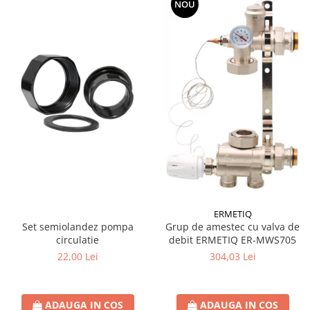
NOU
Coltar asamblare
Coltar imbinare
Conector plat ingust
Papuc reazem
Console raft
Detergenti
Ustensile Gradina
ERMETIQ
Set semiolandez pompa
Grup de amestec cu valva de
circulatie
debit ERMETIQ ER-MWS705
22,00 Lei
304,03 Lei
ADAUGA IN COS
ADAUGA IN COS