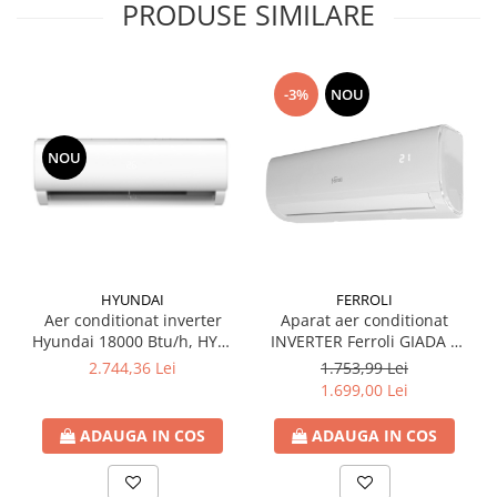
PRODUSE SIMILARE
-3%
NOU
NOU
HYUNDAI
FERROLI
Aer conditionat inverter
Aparat aer conditionat
Hyundai 18000 Btu/h, HYU-
INVERTER Ferroli GIADA S
18HRFN8-QRD0GW WIFI
9000BTU WI-FI
2.744,36 Lei
1.753,99 Lei
1.699,00 Lei
ADAUGA IN COS
ADAUGA IN COS