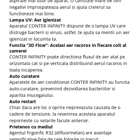
aspirate mai usor de aparat. O cantitate mare de ioni
negativi improspateaza aerul si ajuta creierul sa
functioneze mai bine.
Lampa UV: Aer igienizat
Aparatul CONTER INFINITY dispune de o lampa UV care
distruge bacterii si virusi, astfel, te ajuta sa mentii un aer
igienizat in locuinta ta.
Functia ”3D Flow”: Acelasi aer racoros in fiecare colt al
camerei
CONTER INFINITY poate directiona fluxul de aer atat pe
orizontala cat si pe verticala distribuind aerul racoros in
toata incaperea.
Auto curatare
Aparatele de aer conditionat CONTER INFINITY au functia
auto-curatare, prevenind dezvoltarea bacteriilor si
aparitia mucegaiului.
Auto restart
Chiar daca are loc o oprire neprevazuta cauzata de o
cadere de tensiune, la revenirea acesteia aparatul
reporneste cu setarile facute anterior.
Prietenos cu mediul
Agentul frigorific R32 (difluormetan) are avantaje
semnificative fata de cele folosite in trecut: