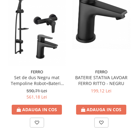
Accesorii radiatoare
Calorifere decorative
Boilere si Puffere
Boilere
Boilere electrice
Boilere termoelectrice
Accesorii Boilere Tesy
Puffere/Stocatoare de caldura
FERRO
FERRO
Puffer fara serpentina
BATERIE STATIVA LAVOAR
Set de dus Negru mat
FERRO RITTO - NEGRU
Tempoline Robot+Baterie
Puffer 1 serpentina
dus Ferro BTR7BL+Baterie
199,12 Lei
590,71 Lei
Puffer 2 serpentine
lavoar BTR2BL
561,18 Lei
Puffer cu serpentina pentru A.C.M.
Puffer pentru pompe de caldura
ADAUGA IN COS
ADAUGA IN COS
Aer conditionat
Dezumidificatoare
Aparate de Aer conditionat 9000