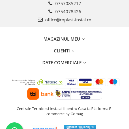
Incalzire clasica in pardoseala
0757085217
Teava incalzire pardoseala
0754078426
PLACA NUTURI/TACKER
office@roplast-instal.ro
Grupuri de pompare si amestec
Distribuitoare
MAGAZINUL MEU
Cutii distribuitor
Automatizare
CLIENTI
Banda perimetrala
DATE COMERCIALE
Accesorii
Aditiv Sapa
Pachete incalzire in pardoseala
Pompe de caldura
Termostate de Ambient
Panouri fotovoltaice
Centrale Termice si Instalatii pentru Casa ta
Platforma E-
Invertoare
commerce by Gomag
Panouri fotovoltaice
Produse Amenajare Baie