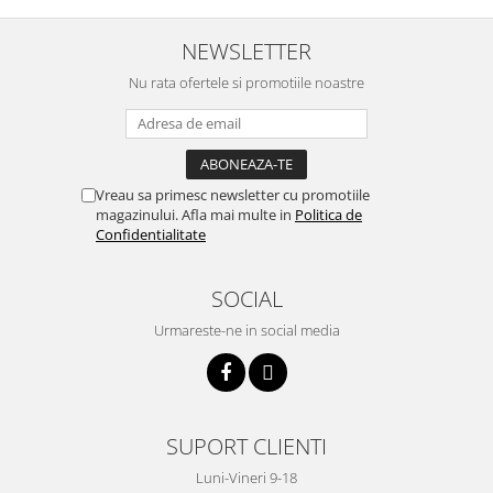
btu
Aparate de Aer conditionat 12000
NEWSLETTER
btu
Nu rata ofertele si promotiile noastre
Aparate de Aer conditionat 18000
btu
Aparate de Aer conditionat 24000
btu
Vreau sa primesc newsletter cu promotiile
Aparate de Aer conditionat 27000
magazinului. Afla mai multe in
Politica de
btu
Confidentialitate
Panouri solare
SOCIAL
Panouri solare presurizate si
nepresurizate
Urmareste-ne in social media
Accesorii Panouri solare
Pompe de circulaţie pentru
instalaţiile termice solare
SUPORT CLIENTI
Vase de expansiune
Incazire in Pardoseala
Luni-Vineri 9-18