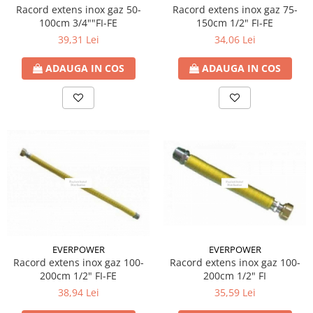
Instant pe gaz natural si GPL
- Profil Rotund
Racord extens inox gaz 50-
Racord extens inox gaz 75-
Accesorii baie
Pompe submersibile
Console raft
100cm 3/4""FI-FE
150cm 1/2" FI-FE
Accesorii centrale pe GAZ si GPL
RADIATOARE DE BAIE DIN OTEL
Pompe pentru testare instalatii
Perdele Dus
39,31 Lei
34,06 Lei
PURMO
Cazane, Centrale si Termoseminee
APOMETRE/ CAMIN APOMETRE
Clapete de actionare
cu functionare pe peleti
Radiatoare din aluminiu
ROBINETI
ADAUGA IN COS
ADAUGA IN COS
Ventilator de tubulatura
Centrale termice electrice
Radiatoare din aluminiu Vox Extra
CUPRU
Radiatoare aluminiu OSCAR
Convectoare pe gaz si convectoare
Teava Cupru
TONDO
electrice
Cot Cupru
Radiatoare CONDOR
Seminee si Sobe
Curba Cupru
Accesorii radiatoare
Seminee pe lemne
Teu Cupru
Calorifere decorative
Butelie egalizare
Teu redus Cupru
Mufa Cupru
Capac Cupru
Ocolire Cupru
EVERPOWER
EVERPOWER
Reductie Cupru
Racord extens inox gaz 100-
Racord extens inox gaz 100-
Semiolandez Cupru
200cm 1/2" FI
200cm 1/2" FI-FE
PPR
35,59 Lei
38,94 Lei
Teava PPR