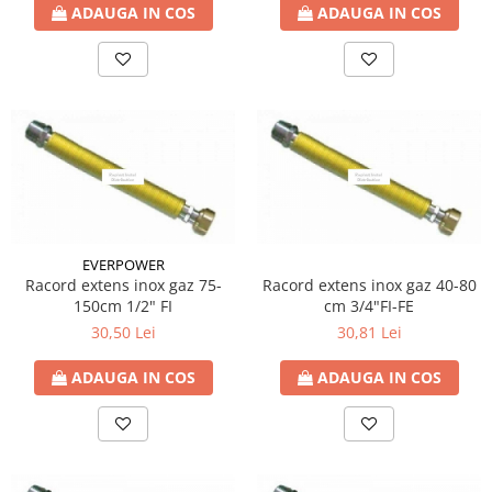
ADAUGA IN COS
ADAUGA IN COS
Fitinguri PPR
PEXAL
Distribuitor pexal FI-FE cu robinet
sferic
Sisteme de canalizare si ape
pluviale
Sistem canalizare exterioara
Sistem canalizare interioara
DEDURIZARE
EVERPOWER
Statii de dedurizare
Racord extens inox gaz 75-
Racord extens inox gaz 40-80
150cm 1/2" FI
cm 3/4"FI-FE
Accesorii statii dedurizare
30,50 Lei
30,81 Lei
Fitinguri din alama
ADAUGA IN COS
ADAUGA IN COS