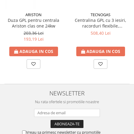
Accesorii radiatoare
Calorifere decorative
ARISTON
TECNOGAS
Duza GPL pentru centrala
Centralina GPL cu 3 iesiri,
Boilere si Puffere
Ariston clas one 24kw
racorduri flexibile,
Boilere
manometru, supapa de
203,36 Lei
508,40 Lei
siguranta
193,19 Lei
Boilere electrice
Boilere termoelectrice
ADAUGA IN COS
ADAUGA IN COS
Accesorii Boilere Tesy
Puffere/Stocatoare de caldura
Puffer fara serpentina
Puffer 1 serpentina
Puffer 2 serpentine
NEWSLETTER
Puffer cu serpentina pentru A.C.M.
Nu rata ofertele si promotiile noastre
Puffer pentru pompe de caldura
Aer conditionat
Dezumidificatoare
Aparate de Aer conditionat 9000
Vreau sa primesc newsletter cu promotiile