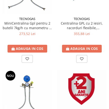
Pachet Centrale Termice
Instant pe gaz natural si GPL
Accesorii centrale pe GAZ si GPL
TECNOGAS
TECNOGAS
MiniCentralina Gpl pentru 2
Centralina GPL cu 2 iesiri,
Cazane, Centrale si Termoseminee
butelii 7kg/h cu manometru si
racorduri flexibile,
cu functionare pe peleti
racorduri flexibile
manometru, supapa de
273,52 Lei
355,88 Lei
Centrale termice electrice
siguranta
Convectoare pe gaz si convectoare
ADAUGA IN COS
ADAUGA IN COS
electrice
Seminee si Sobe
Seminee pe lemne
Butelie egalizare
NOU
Radiatoare/Calorifere
Radiatoare/Calorifere din otel
Radiatoare/Calorifere din otel
Korado
Radiatoare/Calorifere Copa
Konvecs