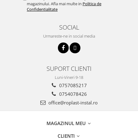
btu
magazinului. Afla mai multe in
Politica de
Confidentialitate
Aparate de Aer conditionat 12000
btu
SOCIAL
Aparate de Aer conditionat 18000
btu
Urmareste-ne in social media
Aparate de Aer conditionat 24000
btu
Aparate de Aer conditionat 27000
btu
SUPORT CLIENTI
Panouri solare
Luni-Vineri 9-18
Panouri solare presurizate si
0757085217
nepresurizate
0754078426
Accesorii Panouri solare
office@roplast-instal.ro
Pompe de circulaţie pentru
instalaţiile termice solare
MAGAZINUL MEU
Vase de expansiune
Incazire in Pardoseala
CLIENTI