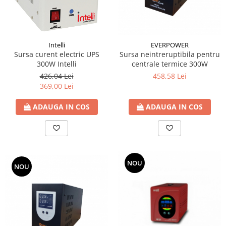
Fitinguri PPR
PEXAL
Distribuitor pexal FI-FE cu robinet
Intelli
EVERPOWER
sferic
Sursa curent electric UPS
Sursa neintreruptibila pentru
Sisteme de canalizare si ape
300W Intelli
centrale termice 300W
pluviale
426,04 Lei
458,58 Lei
369,00 Lei
Sistem canalizare exterioara
Sistem canalizare interioara
ADAUGA IN COS
ADAUGA IN COS
DEDURIZARE
Statii de dedurizare
Accesorii statii dedurizare
Fitinguri din alama
NOU
NOU