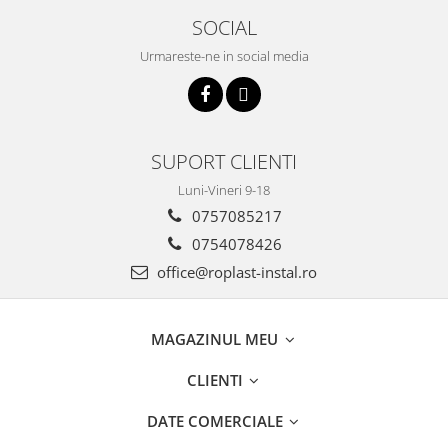
Incalzire clasica in pardoseala
SOCIAL
Teava incalzire pardoseala
Urmareste-ne in social media
PLACA NUTURI/TACKER
Grupuri de pompare si amestec
Distribuitoare
Cutii distribuitor
SUPORT CLIENTI
Automatizare
Luni-Vineri 9-18
Banda perimetrala
0757085217
Accesorii
0754078426
Aditiv Sapa
office@roplast-instal.ro
Pachete incalzire in pardoseala
Pompe de caldura
Termostate de Ambient
MAGAZINUL MEU
Panouri fotovoltaice
CLIENTI
Invertoare
Panouri fotovoltaice
DATE COMERCIALE
Produse Amenajare Baie