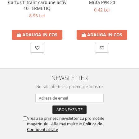
Cartus filtrant carbune activ
Mufa PPR 20
btu
10'' ERMETIQ
0,42 Lei
Aparate de Aer conditionat 12000
8,95 Lei
btu
Aparate de Aer conditionat 18000
ADAUGA IN COS
ADAUGA IN COS
btu
Aparate de Aer conditionat 24000
btu
Aparate de Aer conditionat 27000
btu
Panouri solare
NEWSLETTER
Panouri solare presurizate si
Nu rata ofertele si promotiile noastre
nepresurizate
Accesorii Panouri solare
Pompe de circulaţie pentru
instalaţiile termice solare
Vreau sa primesc newsletter cu promotiile
magazinului. Afla mai multe in
Politica de
Vase de expansiune
Confidentialitate
Incazire in Pardoseala