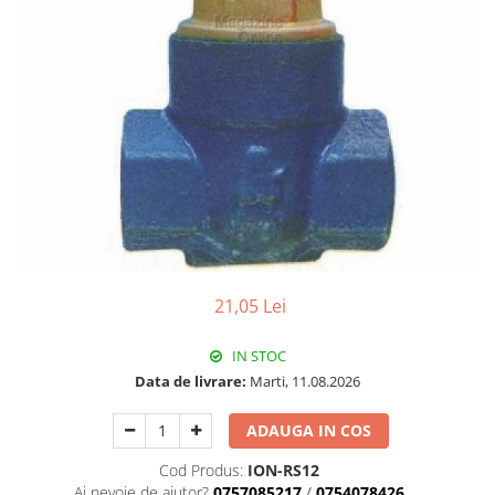
Pachet Centrale Termice
Instant pe gaz natural si GPL
Accesorii centrale pe GAZ si GPL
Cazane, Centrale si Termoseminee
cu functionare pe peleti
Centrale termice electrice
Convectoare pe gaz si convectoare
electrice
Seminee si Sobe
Seminee pe lemne
21,05 Lei
Butelie egalizare
IN STOC
Radiatoare/Calorifere
Data de livrare:
Marti, 11.08.2026
Radiatoare/Calorifere din otel
Radiatoare/Calorifere din otel
ADAUGA IN COS
Korado
Cod Produs:
ION-RS12
Radiatoare/Calorifere Copa
Ai nevoie de ajutor?
0757085217
/
0754078426
Konvecs