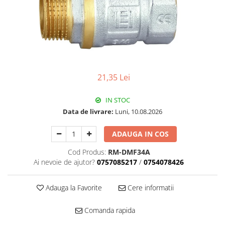
Pachet Centrale Termice
Instant pe gaz natural si GPL
Accesorii centrale pe GAZ si GPL
Cazane, Centrale si Termoseminee
cu functionare pe peleti
21,35 Lei
Centrale termice electrice
Convectoare pe gaz si convectoare
IN STOC
electrice
Data de livrare:
Luni, 10.08.2026
Seminee si Sobe
Seminee pe lemne
ADAUGA IN COS
Butelie egalizare
Cod Produs:
RM-DMF34A
Ai nevoie de ajutor?
0757085217
/
0754078426
Radiatoare/Calorifere
Radiatoare/Calorifere din otel
Adauga la Favorite
Cere informatii
Radiatoare/Calorifere din otel
Korado
Comanda rapida
Radiatoare/Calorifere Copa
Konvecs