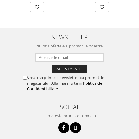
btu
Aparate de Aer conditionat 12000
btu
Aparate de Aer conditionat 18000
btu
NEWSLETTER
Aparate de Aer conditionat 24000
Nu rata ofertele si promotiile noastre
btu
Aparate de Aer conditionat 27000
btu
Panouri solare
Vreau sa primesc newsletter cu promotiile
magazinului. Afla mai multe in
Politica de
Panouri solare presurizate si
Confidentialitate
nepresurizate
Accesorii Panouri solare
SOCIAL
Pompe de circulaţie pentru
instalaţiile termice solare
Urmareste-ne in social media
Vase de expansiune
Incazire in Pardoseala