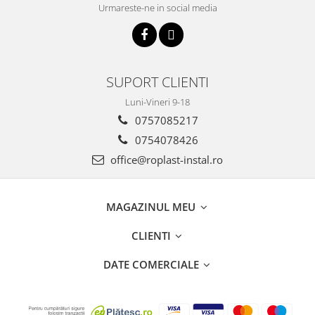
Incalzire clasica in pardoseala
Urmareste-ne in social media
Teava incalzire pardoseala
PLACA NUTURI/TACKER
Grupuri de pompare si amestec
SUPORT CLIENTI
Distribuitoare
Cutii distribuitor
Luni-Vineri 9-18
Automatizare
0757085217
Banda perimetrala
0754078426
Accesorii
office@roplast-instal.ro
Aditiv Sapa
Pachete incalzire in pardoseala
MAGAZINUL MEU
Pompe de caldura
Termostate de Ambient
CLIENTI
Panouri fotovoltaice
DATE COMERCIALE
Invertoare
Panouri fotovoltaice
Produse Amenajare Baie