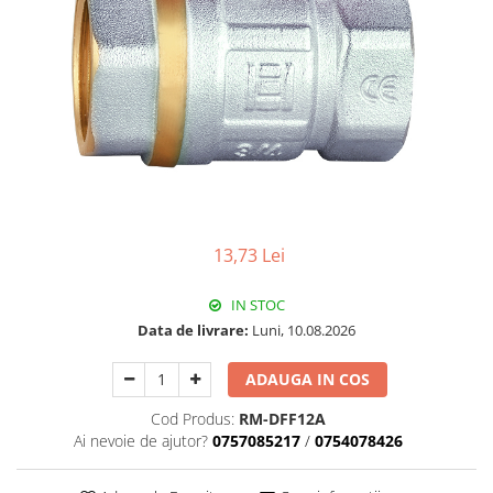
Pachet Centrale Termice
Instant pe gaz natural si GPL
Accesorii centrale pe GAZ si GPL
Cazane, Centrale si Termoseminee
cu functionare pe peleti
Centrale termice electrice
Convectoare pe gaz si convectoare
electrice
13,73 Lei
Seminee si Sobe
Seminee pe lemne
IN STOC
Butelie egalizare
Data de livrare:
Luni, 10.08.2026
Radiatoare/Calorifere
ADAUGA IN COS
Radiatoare/Calorifere din otel
Radiatoare/Calorifere din otel
Cod Produs:
RM-DFF12A
Korado
Ai nevoie de ajutor?
0757085217
/
0754078426
Radiatoare/Calorifere Copa
Konvecs