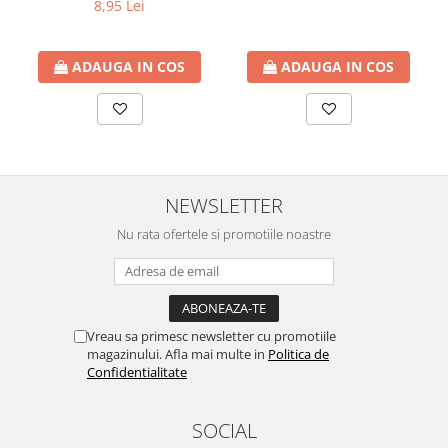
8,95 Lei
btu
Aparate de Aer conditionat 12000
btu
ADAUGA IN COS
ADAUGA IN COS
Aparate de Aer conditionat 18000
btu
Aparate de Aer conditionat 24000
btu
Aparate de Aer conditionat 27000
NEWSLETTER
btu
Nu rata ofertele si promotiile noastre
Panouri solare
Panouri solare presurizate si
nepresurizate
Accesorii Panouri solare
Vreau sa primesc newsletter cu promotiile
Pompe de circulaţie pentru
magazinului. Afla mai multe in
Politica de
Confidentialitate
instalaţiile termice solare
Vase de expansiune
SOCIAL
Incazire in Pardoseala