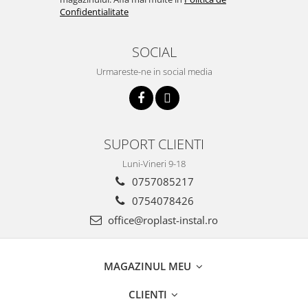
Incalzire clasica in pardoseala
Confidentialitate
Teava incalzire pardoseala
PLACA NUTURI/TACKER
SOCIAL
Grupuri de pompare si amestec
Urmareste-ne in social media
Distribuitoare
Cutii distribuitor
Automatizare
Banda perimetrala
SUPORT CLIENTI
Accesorii
Luni-Vineri 9-18
Aditiv Sapa
0757085217
Pachete incalzire in pardoseala
0754078426
Pompe de caldura
office@roplast-instal.ro
Termostate de Ambient
Panouri fotovoltaice
Invertoare
MAGAZINUL MEU
Panouri fotovoltaice
CLIENTI
Produse Amenajare Baie