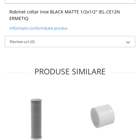
Accesorii radiatoare
Robinet coltar inox BLACK MATTE 1/2x1/2" IEL-CE12N
Calorifere decorative
ERMETIQ
Boilere si Puffere
Informatii conformitate produs
Boilere
Review-uri
(0)
Boilere electrice
Boilere termoelectrice
Accesorii Boilere Tesy
Puffere/Stocatoare de caldura
PRODUSE SIMILARE
Puffer fara serpentina
Puffer 1 serpentina
Puffer 2 serpentine
Puffer cu serpentina pentru A.C.M.
Puffer pentru pompe de caldura
Aer conditionat
Dezumidificatoare
Aparate de Aer conditionat 9000