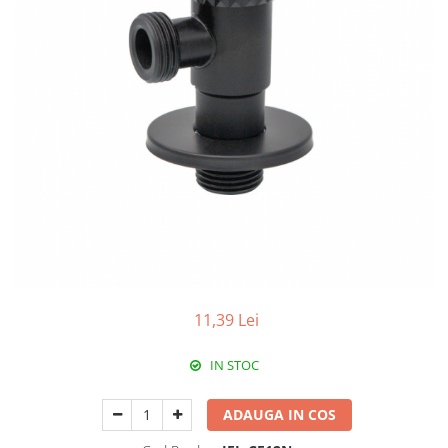
Pachet Centrale Termice
Instant pe gaz natural si GPL
Accesorii centrale pe GAZ si GPL
Cazane, Centrale si Termoseminee
cu functionare pe peleti
Centrale termice electrice
Convectoare pe gaz si convectoare
electrice
Seminee si Sobe
Seminee pe lemne
Butelie egalizare
11,39 Lei
Radiatoare/Calorifere
Radiatoare/Calorifere din otel
IN STOC
Radiatoare/Calorifere din otel
Korado
ADAUGA IN COS
Radiatoare/Calorifere Copa
Konvecs