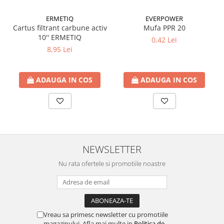
btu
ERMETIQ
EVERPOWER
Aparate de Aer conditionat 12000
Cartus filtrant carbune activ
Mufa PPR 20
btu
10'' ERMETIQ
0,42 Lei
Aparate de Aer conditionat 18000
8,95 Lei
btu
Aparate de Aer conditionat 24000
ADAUGA IN COS
ADAUGA IN COS
btu
Aparate de Aer conditionat 27000
btu
Panouri solare
Panouri solare presurizate si
nepresurizate
NEWSLETTER
Accesorii Panouri solare
Nu rata ofertele si promotiile noastre
Pompe de circulaţie pentru
instalaţiile termice solare
Vase de expansiune
Incazire in Pardoseala
Vreau sa primesc newsletter cu promotiile
magazinului. Afla mai multe in
Politica de