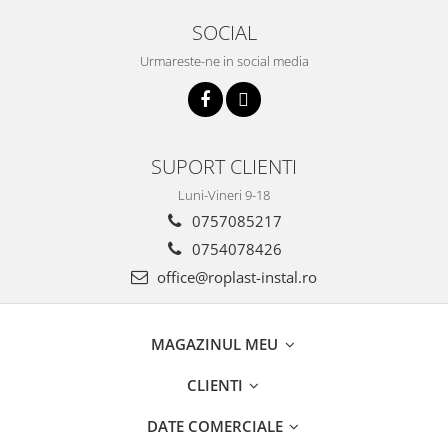
Incalzire clasica in pardoseala
SOCIAL
Teava incalzire pardoseala
Urmareste-ne in social media
PLACA NUTURI/TACKER
Grupuri de pompare si amestec
Distribuitoare
Cutii distribuitor
SUPORT CLIENTI
Automatizare
Banda perimetrala
Luni-Vineri 9-18
0757085217
Accesorii
Aditiv Sapa
0754078426
Pachete incalzire in pardoseala
office@roplast-instal.ro
Pompe de caldura
Termostate de Ambient
MAGAZINUL MEU
Panouri fotovoltaice
Invertoare
CLIENTI
Panouri fotovoltaice
DATE COMERCIALE
Produse Amenajare Baie