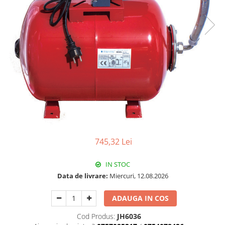
Pachet Centrale Termice
Instant pe gaz natural si GPL
Accesorii centrale pe GAZ si GPL
Cazane, Centrale si Termoseminee
cu functionare pe peleti
Centrale termice electrice
Convectoare pe gaz si convectoare
electrice
Seminee si Sobe
Seminee pe lemne
745,32 Lei
Butelie egalizare
Radiatoare/Calorifere
IN STOC
Radiatoare/Calorifere din otel
Data de livrare:
Miercuri, 12.08.2026
Radiatoare/Calorifere din otel
ADAUGA IN COS
Korado
Radiatoare/Calorifere Copa
Cod Produs:
JH6036
Konvecs