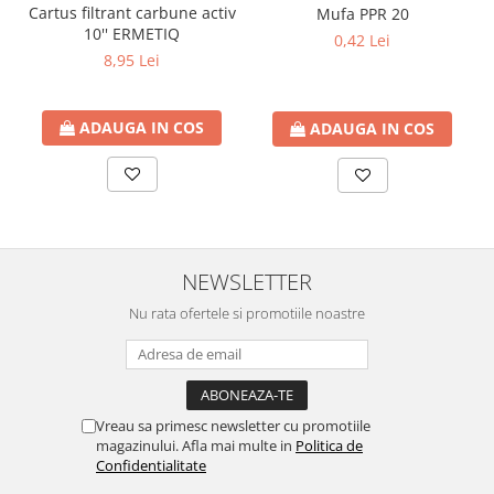
btu
Cartus filtrant carbune activ
Mufa PPR 20
10'' ERMETIQ
0,42 Lei
Aparate de Aer conditionat 12000
8,95 Lei
btu
Aparate de Aer conditionat 18000
btu
ADAUGA IN COS
ADAUGA IN COS
Aparate de Aer conditionat 24000
btu
Aparate de Aer conditionat 27000
btu
Panouri solare
NEWSLETTER
Panouri solare presurizate si
Nu rata ofertele si promotiile noastre
nepresurizate
Accesorii Panouri solare
Pompe de circulaţie pentru
instalaţiile termice solare
Vreau sa primesc newsletter cu promotiile
Vase de expansiune
magazinului. Afla mai multe in
Politica de
Confidentialitate
Incazire in Pardoseala