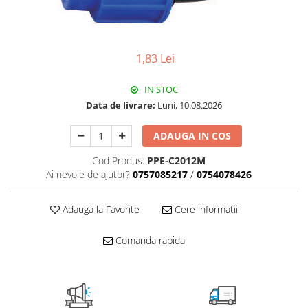
Pachet Centrale Termice
Instant pe gaz natural si GPL
Accesorii centrale pe GAZ si GPL
1,83 Lei
Cazane, Centrale si Termoseminee
cu functionare pe peleti
IN STOC
Centrale termice electrice
Data de livrare:
Luni, 10.08.2026
Convectoare pe gaz si convectoare
ADAUGA IN COS
electrice
Cod Produs:
PPE-C2012M
Seminee si Sobe
Ai nevoie de ajutor?
0757085217
/
0754078426
Seminee pe lemne
Butelie egalizare
Adauga la Favorite
Cere informatii
Radiatoare/Calorifere
Radiatoare/Calorifere din otel
Comanda rapida
Radiatoare/Calorifere din otel
Korado
Radiatoare/Calorifere Copa
Konvecs