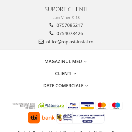
Incalzire clasica in pardoseala
SUPORT CLIENTI
Teava incalzire pardoseala
Luni-Vineri 9-18
PLACA NUTURI/TACKER
0757085217
Grupuri de pompare si amestec
0754078426
Distribuitoare
office@roplast-instal.ro
Cutii distribuitor
Automatizare
Banda perimetrala
MAGAZINUL MEU
Accesorii
Aditiv Sapa
CLIENTI
Pachete incalzire in pardoseala
DATE COMERCIALE
Pompe de caldura
Termostate de Ambient
Panouri fotovoltaice
Invertoare
Panouri fotovoltaice
Produse Amenajare Baie