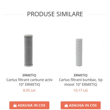
Accesorii radiatoare
Calorifere decorative
PRODUSE SIMILARE
Boilere si Puffere
Boilere
Boilere electrice
Boilere termoelectrice
Accesorii Boilere Tesy
Puffere/Stocatoare de caldura
Puffer fara serpentina
Puffer 1 serpentina
Puffer 2 serpentine
ERMETIQ
ERMETIQ
Puffer cu serpentina pentru A.C.M.
Cartus filtrant carbune activ
Cartus filtrant bumbac, tip
10'' ERMETIQ
mosor 10'' ERMETIQ
Puffer pentru pompe de caldura
8,95 Lei
10,17 Lei
Aer conditionat
Dezumidificatoare
ADAUGA IN COS
ADAUGA IN COS
Aparate de Aer conditionat 9000