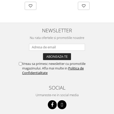
btu
Aparate de Aer conditionat 12000
btu
Aparate de Aer conditionat 18000
btu
NEWSLETTER
Aparate de Aer conditionat 24000
Nu rata ofertele si promotiile noastre
btu
Aparate de Aer conditionat 27000
btu
Panouri solare
Vreau sa primesc newsletter cu promotiile
magazinului. Afla mai multe in
Politica de
Panouri solare presurizate si
Confidentialitate
nepresurizate
Accesorii Panouri solare
SOCIAL
Pompe de circulaţie pentru
instalaţiile termice solare
Urmareste-ne in social media
Vase de expansiune
Incazire in Pardoseala