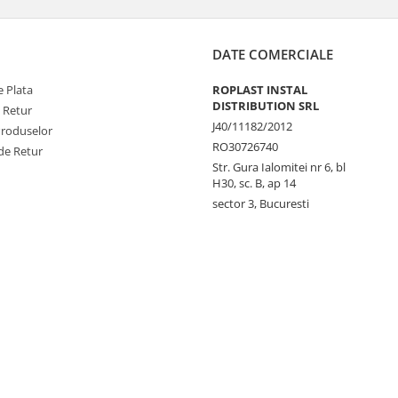
DATE COMERCIALE
 Plata
ROPLAST INSTAL
DISTRIBUTION SRL
e Retur
J40/11182/2012
Produselor
RO30726740
de Retur
Str. Gura Ialomitei nr 6, bl
H30, sc. B, ap 14
sector 3, Bucuresti