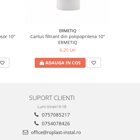
ERMETIQ
sor 10''
Cartus filtrant din polipoprilena 10''
ERMETIQ
6,20 Lei
A
ADAUGA IN COS
SUPORT CLIENTI
Luni-Vineri 9-18
0757085217
0754078426
office@roplast-instal.ro