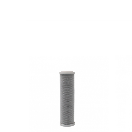
Radiatoare/Calorifere din otel
PURMO
Calorifer din otel GOBE
Radiator otel AIRFEL
Radiatoare/Calorifere din otel
KERMI COMPACT
Radiatoare/Calorifere Brise
Heizkorper
Radiatoare de baie Portprosop
Radiatoare de Baie din otel - Drept
- Profil Rotund
RADIATOARE DE BAIE DIN OTEL
PURMO
Radiatoare din aluminiu
Radiatoare din aluminiu Vox Extra
Radiatoare aluminiu OSCAR
TONDO
Radiatoare CONDOR