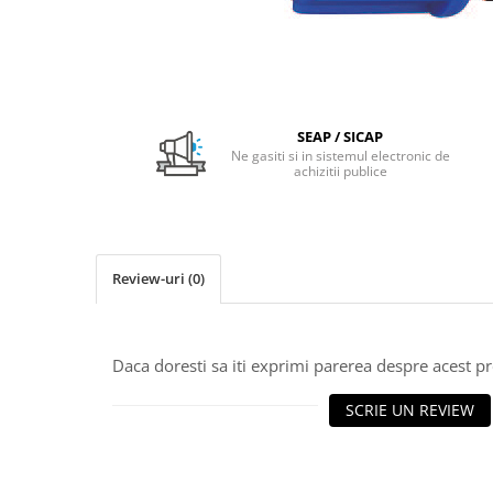
Pachet Centrale Termice
Instant pe gaz natural si GPL
Accesorii centrale pe GAZ si GPL
Cazane, Centrale si Termoseminee
cu functionare pe peleti
SEAP / SICAP
Ne gasiti si in sistemul electronic de
Centrale termice electrice
achizitii publice
Convectoare pe gaz si convectoare
electrice
Seminee si Sobe
Review-uri
(0)
Seminee pe lemne
Butelie egalizare
Radiatoare/Calorifere
Daca doresti sa iti exprimi parerea despre acest 
Radiatoare/Calorifere din otel
SCRIE UN REVIEW
Radiatoare/Calorifere din otel
Korado
Radiatoare/Calorifere Copa
Konvecs