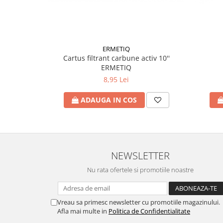
Accesorii radiatoare
Calorifere decorative
Boilere si Puffere
ERMETIQ
Boilere
Cartus filtrant carbune activ 10''
ERMETIQ
Boilere electrice
8,95 Lei
Boilere termoelectrice
Accesorii Boilere Tesy
ADAUGA IN COS
Puffere/Stocatoare de caldura
Puffer fara serpentina
Puffer 1 serpentina
Puffer 2 serpentine
NEWSLETTER
Puffer cu serpentina pentru A.C.M.
Nu rata ofertele si promotiile noastre
Puffer pentru pompe de caldura
Aer conditionat
Vreau sa primesc newsletter cu promotiile magazinului.
Dezumidificatoare
Afla mai multe in
Politica de Confidentialitate
Aparate de Aer conditionat 9000