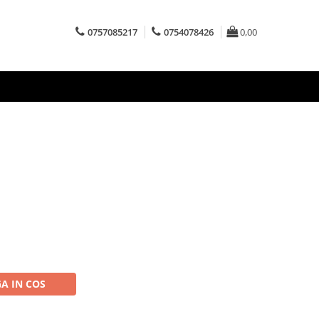
0757085217
0754078426
0,00
A IN COS