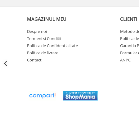
btu
Aparate de Aer conditionat 12000
MAGAZINUL MEU
CLIENTI
btu
Aparate de Aer conditionat 18000
Despre noi
Metode de
btu
Termeni si Conditii
Politica d
Aparate de Aer conditionat 24000
Politica de Confidentialitate
Garantia 
btu
Politica de livrare
Formular 
Contact
ANPC
Aparate de Aer conditionat 27000
btu
Panouri solare
Panouri solare presurizate si
nepresurizate
Accesorii Panouri solare
Pompe de circulaţie pentru
instalaţiile termice solare
Vase de expansiune
Incazire in Pardoseala