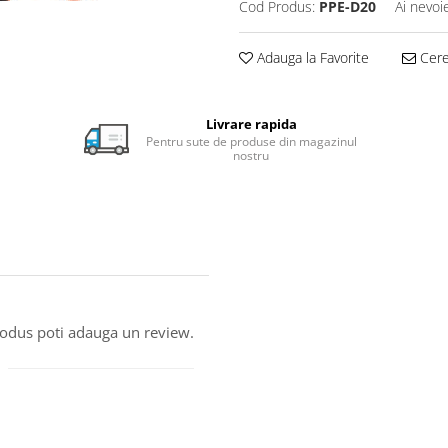
Cod Produs:
PPE-D20
Ai nevoi
Adauga la Favorite
Cere 
Livrare rapida
Pentru sute de produse din magazinul
nostru
produs poti adauga un review.