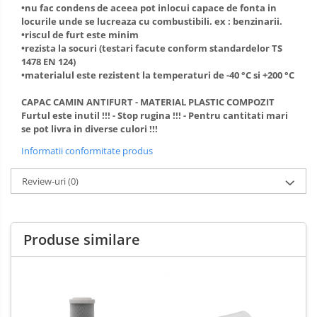
•nu fac condens de aceea pot inlocui capace de fonta in
locurile unde se lucreaza cu combustibili. ex : benzinarii.
•riscul de furt este minim
•rezista la socuri (testari facute conform standardelor TS
1478 EN 124)
•materialul este rezistent la temperaturi de -40 °C si +200 °C
CAPAC CAMIN ANTIFURT - MATERIAL PLASTIC COMPOZIT
Furtul este inutil !!! - Stop rugina !!! - Pentru cantitati mari
se pot livra in diverse culori !!!
Informatii conformitate produs
Review-uri
(0)
Produse similare