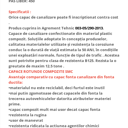
PAS LIBER: 450
Specificatii :
Orice capac de canalizare poate fi inscriptionat contra cost
.
Produs cuprins in Agrement Tehnic
003-05/290-2013
.
Capace de canalizare confectionate din material plastic
compozit. Soluţiile adoptate în concepţia produselor,
calitatea materialelor utilizate şi rezistenţa la coroziune
conduc la o durată de viaţă estimata la 50 ANI, în condiţiile
unei exploatări normale, funcţie de tipul de trafic . Acestea
sunt potrivite pentru clasa de rezistenta B125. Rezista la o
greutate de maxim 12.5 tone .
CAPACE ROTUNDE COMPOZITE SMC
Avantaje comparativ cu capac fonta canalizare din fonta
ductila:
•materialul nu este reciclabil, deci furtul este inutil
•mai putin zgomotoase decat capacele din fonta la
trecerea autovehiculelor datorita atributelor materiei
prime.
•capac compozit mult mai usor decat capac fonta
•rezistenta la rugina
•usor de manevrat
•rezistenta ridicata la actiunea agentilor chimici