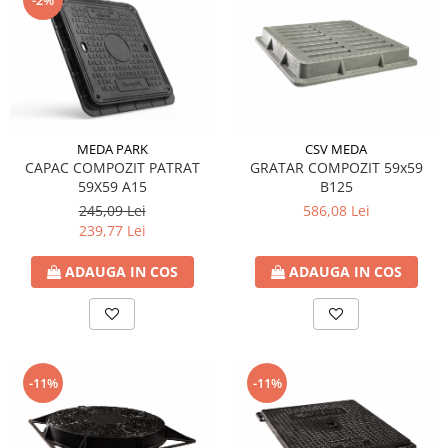
Fitinguri PPR
PEXAL
Distribuitor pexal FI-FE cu robinet
sferic
Sisteme de canalizare si ape
pluviale
MEDA PARK
CSV MEDA
CAPAC COMPOZIT PATRAT
GRATAR COMPOZIT 59x59
Sistem canalizare exterioara
59X59 A15
B125
Sistem canalizare interioara
245,09 Lei
586,08 Lei
DEDURIZARE
239,77 Lei
Statii de dedurizare
ADAUGA IN COS
ADAUGA IN COS
Accesorii statii dedurizare
Fitinguri din alama
-11%
-11%