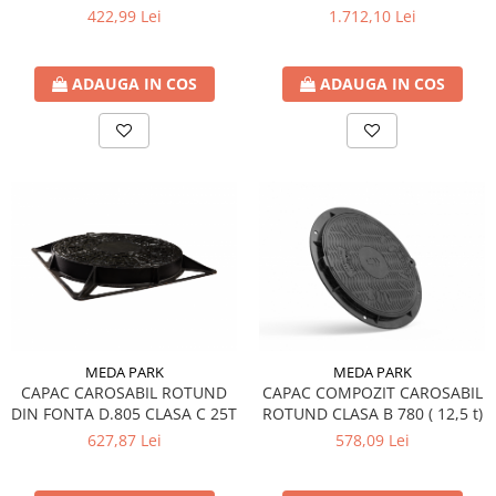
CLASA B 12.5T
422,99 Lei
1.712,10 Lei
ADAUGA IN COS
ADAUGA IN COS
MEDA PARK
MEDA PARK
CAPAC CAROSABIL ROTUND
CAPAC COMPOZIT CAROSABIL
DIN FONTA D.805 CLASA C 25T
ROTUND CLASA B 780 ( 12,5 t)
627,87 Lei
578,09 Lei