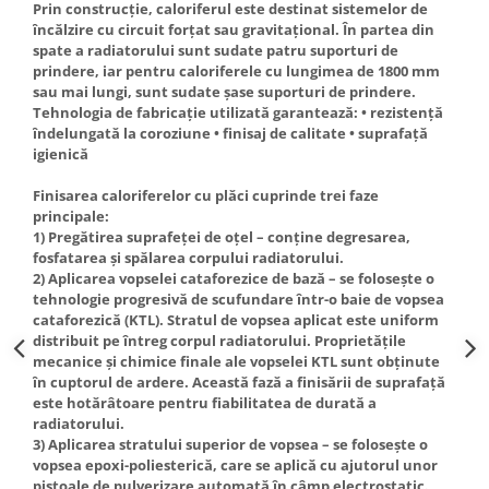
Prin construcţie, caloriferul este destinat sistemelor de
încălzire cu circuit forţat sau gravitaţional. În partea din
spate a radiatorului sunt sudate patru suporturi de
prindere, iar pentru caloriferele cu lungimea de 1800 mm
sau mai lungi, sunt sudate şase suporturi de prindere.
Tehnologia de fabricaţie utilizată garantează: • rezistenţă
îndelungată la coroziune • finisaj de calitate • suprafaţă
igienică
Finisarea caloriferelor cu plăci cuprinde trei faze
principale:
1) Pregătirea suprafeţei de oţel – conţine degresarea,
fosfatarea şi spălarea corpului radiatorului.
2) Aplicarea vopselei cataforezice de bază – se foloseşte o
tehnologie progresivă de scufundare într-o baie de vopsea
cataforezică (KTL). Stratul de vopsea aplicat este uniform
distribuit pe întreg corpul radiatorului. Proprietăţile
mecanice şi chimice finale ale vopselei KTL sunt obţinute
în cuptorul de ardere. Această fază a finisării de suprafaţă
este hotărâtoare pentru fiabilitatea de durată a
radiatorului.
3) Aplicarea stratului superior de vopsea – se foloseşte o
vopsea epoxi-poliesterică, care se aplică cu ajutorul unor
pistoale de pulverizare automată în câmp electrostatic.