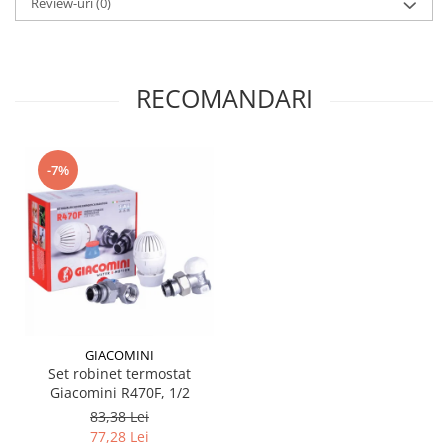
Review-uri
(0)
RECOMANDARI
-7%
GIACOMINI
Set robinet termostat
Giacomini R470F, 1/2
83,38 Lei
77,28 Lei