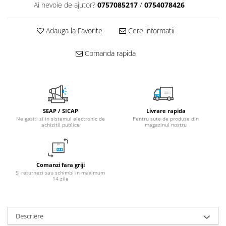
Ai nevoie de ajutor?
0757085217
/
0754078426
Fitinguri PPR
PEXAL
Adauga la Favorite
Cere informatii
Distribuitor pexal FI-FE cu robinet
sferic
Comanda rapida
Sisteme de canalizare si ape
pluviale
Sistem canalizare exterioara
Sistem canalizare interioara
SEAP / SICAP
Livrare rapida
DEDURIZARE
Ne gasiti si in sistemul electronic de
Pentru sute de produse din
achizitii publice
magazinul nostru
Statii de dedurizare
Accesorii statii dedurizare
Fitinguri din alama
Comanzi fara griji
Si returnezi sau schimbi in maximum
14 zile
Descriere