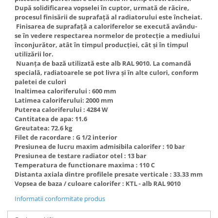
După solidificarea vopselei în cuptor, urmată de răcire,
procesul finisării de suprafaţă al radiatorului este încheiat.
Finisarea de suprafaţă a caloriferelor se execută avându-
se în vedere respectarea normelor de protecţie a mediului
înconjurător, atât în timpul producţiei, cât şi în timpul
utilizării lor.
Nuanţa de bază utilizată este alb RAL 9010. La comandă
specială, radiatoarele se pot livra şi în alte culori, conform
paletei de culori
Inaltimea caloriferului : 600 mm
Latimea caloriferului: 2000 mm
Puterea caloriferului : 4284 W
Cantitatea de apa: 11.6
Greutatea: 72.6 kg
Filet de racordare : G 1/2 interior
Presiunea de lucru maxim admisibila calorifer : 10 bar
Presiunea de testare radiator otel : 13 bar
Temperatura de functionare maxima : 110 C
Distanta axiala dintre profilele presate verticale : 33.33 mm
Vopsea de baza / culoare calorifer : KTL - alb RAL 9010
Informatii conformitate produs