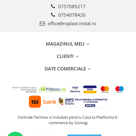
Teava Cupru
0757085217
Cot Cupru
0754078426
Curba Cupru
office@roplast-instal.ro
Teu Cupru
Teu redus Cupru
Mufa Cupru
MAGAZINUL MEU
Capac Cupru
Ocolire Cupru
CLIENTI
Reductie Cupru
DATE COMERCIALE
Semiolandez Cupru
PPR
Teava PPR
Fitinguri PPR
PEXAL
Distribuitor pexal FI-FE cu robinet
Centrale Termice si Instalatii pentru Casa ta
Platforma E-
sferic
commerce by Gomag
Sisteme de canalizare si ape
pluviale