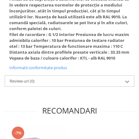
Incalzire clasica in pardoseala
în vedere respectarea normelor de protecţie a mediului
înconjurător, atât în timpul producţiei, cât şi în timpul
Teava incalzire pardoseala
utilizării lor. Nuanţa de bază utilizată este alb RAL 9010. La
PLACA NUTURI/TACKER
comandă specială, radiatoarele se pot livra şi în alte culori,
Grupuri de pompare si amestec
conform paletei de culori.
Filet de racordare : G 1/2 interior Presiunea de lucru maxim
Distribuitoare
admisibila calorifer : 10 bar Presiunea de testare radiator
Cutii distribuitor
otel : 13 bar Temperatura de functionare maxima : 110 C
Distanta axiala dintre profilele presate verticale : 33.33 mm
Automatizare
Vopsea de baza / culoare calorifer : KTL - alb RAL 9010
Banda perimetrala
Informatii conformitate produs
Accesorii
Aditiv Sapa
Review-uri
(0)
Pachete incalzire in pardoseala
Pompe de caldura
Termostate de Ambient
RECOMANDARI
Panouri fotovoltaice
Invertoare
Panouri fotovoltaice
-7%
Produse Amenajare Baie