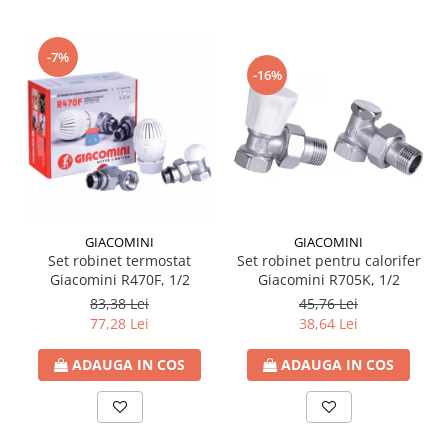
Ventilator de tubulatura
-7%
Amenajare bucatarie
-16%
Promotii pachete chiuveta +
baterie
CHIUVETE BUCATARIE
Chiuvete bucatarie din compozit
Chiuveta bucatarie inox
Chiuveta bucatarie granit
GIACOMINI
GIACOMINI
Baterie bucatarie
Set robinet termostat
Set robinet pentru calorifer
Tuburi Flexibile Hota
Giacomini R470F, 1/2
Giacomini R705K, 1/2
83,38 Lei
45,76 Lei
Accesorii bucatarie
77,28 Lei
38,64 Lei
Accesorii chiuvete bucatarie
ADAUGA IN COS
ADAUGA IN COS
Instalatii apa/gaz/canalizare
FILTRARE PENTRU APA SI PIESE DE
SCHIMB
Filtre de apa