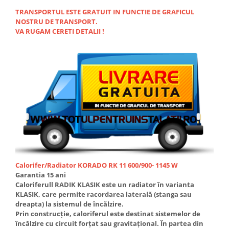
Accesorii radiatoare
TRANSPORTUL ESTE GRATUIT IN FUNCTIE DE GRAFICUL
NOSTRU DE TRANSPORT.
Calorifere decorative
VA RUGAM CERETI DETALII !
Boilere si Puffere
Boilere
Boilere electrice
Boilere termoelectrice
Accesorii Boilere Tesy
Puffere/Stocatoare de caldura
Puffer fara serpentina
Puffer 1 serpentina
Puffer 2 serpentine
Calorifer/Radiator KORADO RK 11 600/900- 1145 W
Puffer cu serpentina pentru A.C.M.
Garantia 15 ani
Puffer pentru pompe de caldura
Caloriferull RADIK KLASIK este un radiator în varianta
KLASIK, care permite racordarea laterală (stanga sau
Aer conditionat
dreapta) la sistemul de încălzire.
Dezumidificatoare
Prin construcţie, caloriferul este destinat sistemelor de
încălzire cu circuit forţat sau gravitaţional. În partea din
Aparate de Aer conditionat 9000