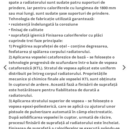
spate a radiatorului sunt sudate patru suporturi de
btu
prindere, iar pentru caloriferele cu lungimea de 1800 mm
Aparate de Aer conditionat 12000
sau mai lungi, sunt sudate şase suporturi de prindere.
btu
Tehnologia de fabricaţie utilizată garantează:
• rezistenţă îndelungată la coroziune
Aparate de Aer conditionat 18000
• finisaj de calitate
btu
• suprafaţă igienică Finisarea caloriferelor cu plăci
cuprinde trei faze principale:
Aparate de Aer conditionat 24000
1) Pregătirea suprafeţei de oţel – conţine degresarea,
btu
fosfatarea şi spălarea corpului radiatorului.
Aparate de Aer conditionat 27000
2) Aplicarea vopselei cataforezice de bază – se foloseşte o
btu
tehnologie progresivă de scufundare într-o baie de vopsea
cataforezică (KTL). Stratul de vopsea aplicat este uniform
Panouri solare
distribuit pe întreg corpul radiatorului. Proprietăţile
Panouri solare presurizate si
mecanice şi chimice finale ale vopselei KTL sunt obţinute
nepresurizate
în cuptorul de ardere. Această fază a finisării de suprafaţă
este hotărâtoare pentru fiabilitatea de durată a
Accesorii Panouri solare
radiatorului.
3) Aplicarea stratului superior de vopsea – se foloseşte o
Pompe de circulaţie pentru
vopsea epoxi-poliesterică, care se aplică cu ajutorul unor
instalaţiile termice solare
pistoale de pulverizare automată în câmp electrostatic.
Vase de expansiune
După solidificarea vopselei în cuptor, urmată de răcire,
procesul finisării de suprafaţă al radiatorului este încheiat.
Incazire in Pardoseala
Finisarea de suprafaţă a caloriferelor se execută avându-se