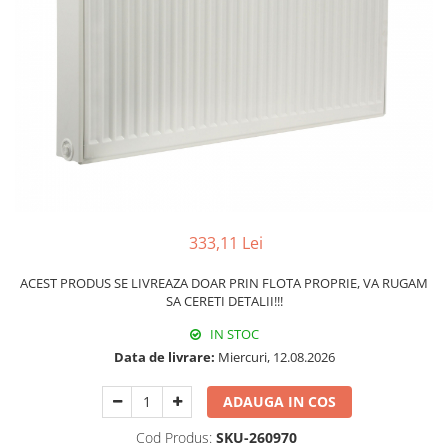
Pachet Centrale Termice
Instant pe gaz natural si GPL
Accesorii centrale pe GAZ si GPL
Cazane, Centrale si Termoseminee
cu functionare pe peleti
Centrale termice electrice
Convectoare pe gaz si convectoare
electrice
Seminee si Sobe
333,11 Lei
Seminee pe lemne
ACEST PRODUS SE LIVREAZA DOAR PRIN FLOTA PROPRIE, VA RUGAM
Butelie egalizare
SA CERETI DETALII!!!
Radiatoare/Calorifere
IN STOC
Radiatoare/Calorifere din otel
Data de livrare:
Miercuri, 12.08.2026
Radiatoare/Calorifere din otel
Korado
ADAUGA IN COS
Radiatoare/Calorifere Copa
Cod Produs:
SKU-260970
Konvecs