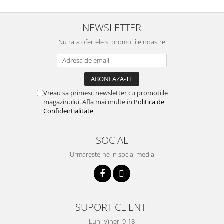
Cartuse ( Rezerve filtre apa)
Statie Osmoza Inversa
NEWSLETTER
Filtre cu autocuratare
Nu rata ofertele si promotiile noastre
SISTEME DE ALIMENTARE CU APA
Hidrofoare
Mufa rapida pt teava PEHD
Teava Compresiune
Vreau sa primesc newsletter cu promotiile
magazinului. Afla mai multe in
Politica de
Fitinguri Compresiune
Confidentialitate
HIDRANTI SI ACCESORII
Piese hidrofor
SOCIAL
Pompa de suprafata
Urmareste-ne in social media
Pompe submersibile
Pompe pentru testare instalatii
APOMETRE/ CAMIN APOMETRE
ROBINETI
SUPORT CLIENTI
CUPRU
Luni-Vineri 9-18