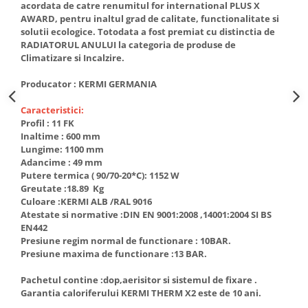
acordata de catre renumitul for international PLUS X
btu
AWARD, pentru inaltul grad de calitate, functionalitate si
Aparate de Aer conditionat 12000
solutii ecologice. Totodata a fost premiat cu distinctia de
btu
RADIATORUL ANULUI la categoria de produse de
Climatizare si Incalzire.
Aparate de Aer conditionat 18000
btu
Producator : KERMI GERMANIA
Aparate de Aer conditionat 24000
Caracteristici:
btu
Profil : 11 FK
Aparate de Aer conditionat 27000
Inaltime : 600 mm
btu
Lungime: 1100 mm
Adancime : 49 mm
Panouri solare
Putere termica ( 90/70-20*C): 1152 W
Panouri solare presurizate si
Greutate :18.89 Kg
nepresurizate
Culoare :KERMI ALB /RAL 9016
Atestate si normative :DIN EN 9001:2008 ,14001:2004 SI BS
Accesorii Panouri solare
EN442
Presiune regim normal de functionare : 10BAR.
Pompe de circulaţie pentru
Presiune maxima de functionare :13 BAR.
instalaţiile termice solare
Vase de expansiune
Pachetul contine :dop,aerisitor si sistemul de fixare .
Garantia caloriferului KERMI THERM X2 este de 10 ani.
Incazire in Pardoseala