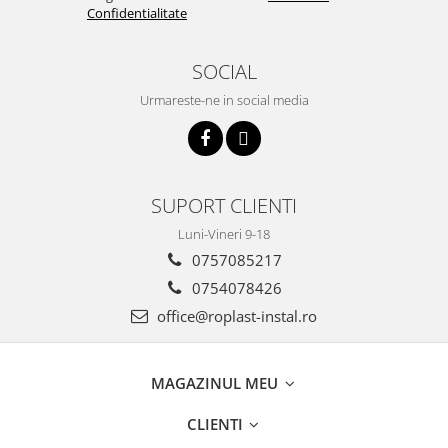
Confidentialitate
Cartuse ( Rezerve filtre apa)
Statie Osmoza Inversa
SOCIAL
Filtre cu autocuratare
SISTEME DE ALIMENTARE CU APA
Urmareste-ne in social media
Hidrofoare
Mufa rapida pt teava PEHD
Teava Compresiune
SUPORT CLIENTI
Fitinguri Compresiune
Luni-Vineri 9-18
HIDRANTI SI ACCESORII
0757085217
Piese hidrofor
Pompa de suprafata
0754078426
Pompe submersibile
office@roplast-instal.ro
Pompe pentru testare instalatii
APOMETRE/ CAMIN APOMETRE
MAGAZINUL MEU
ROBINETI
CUPRU
CLIENTI