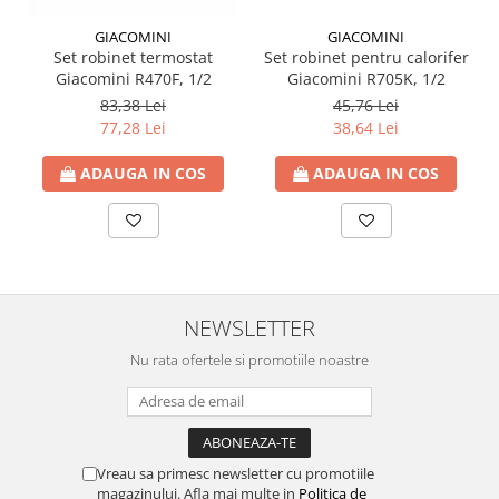
Ventilator de tubulatura
GIACOMINI
GIACOMINI
Set robinet termostat
Set robinet pentru calorifer
Amenajare bucatarie
Giacomini R470F, 1/2
Giacomini R705K, 1/2
Promotii pachete chiuveta +
83,38 Lei
45,76 Lei
baterie
77,28 Lei
38,64 Lei
CHIUVETE BUCATARIE
ADAUGA IN COS
ADAUGA IN COS
Chiuvete bucatarie din compozit
Chiuveta bucatarie inox
Chiuveta bucatarie granit
Baterie bucatarie
Tuburi Flexibile Hota
NEWSLETTER
Accesorii bucatarie
Nu rata ofertele si promotiile noastre
Accesorii chiuvete bucatarie
Instalatii apa/gaz/canalizare
FILTRARE PENTRU APA SI PIESE DE
SCHIMB
Vreau sa primesc newsletter cu promotiile
magazinului. Afla mai multe in
Politica de
Filtre de apa