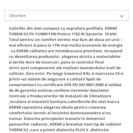
Accesorii radiatoare
Calorifere decorative
Descriere
Boilere si Puffere
Calorifer din otel,compact cu suprafata profilata KERMI
Boilere
THERM X2 FK 11/600/1100 Putere 1152 W Garantie 10 ANI
Totul pentru un comfort termic mai bun,de doua ori unic :
Boilere electrice
mai eficient si pana la 11% mai multa economie de energie
Boilere termoelectrice
. La KERMI calitatea are intotdeauana prioritate. Incepand
Accesorii Boilere Tesy
cu dezvoltarea produsului ,alegerea stricta a materialelor
si seriile dure de incercari ,pana la controlui final
Puffere/Stocatoare de caldura
strict,sunt componente ale realizari standardului inalt de
Puffer fara serpentina
calitate ,fara erori. Pe langa insemnul RAL si marcarea CE si
printr-un sistem de asigurare a calitatii lipsit de
Puffer 1 serpentina
compromisuri cu certificare DIN EN ISO 9001:2000 si validat
Puffer 2 serpentine
de de garantia extinsa conform normelor Asociatiei
Puffer cu serpentina pentru A.C.M.
Centrale a Producatorilor de Instalatii de Climatizare
,Incalzire si Instalatii Sanitare,caloriferele din otel marca
Puffer pentru pompe de caldura
KERMI reprezinta alegerea ideala pentru creearea
Aer conditionat
comfortului termic al locuintei dumneavoastra si nu
numai. Datorita principiului inovativ in domeniul
Dezumidificatoare
panourilor radiante ,KERMI a brevetat noul tip de radiator
Aparate de Aer conditionat 9000
THERM X2 ,care a primit distinctia PLUS X ,distinctie