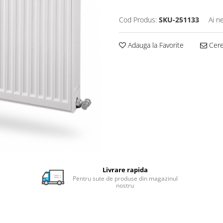
Cod Produs:
SKU-251133
Ai n
Adauga la Favorite
Cere 
Livrare rapida
Pentru sute de produse din magazinul
nostru