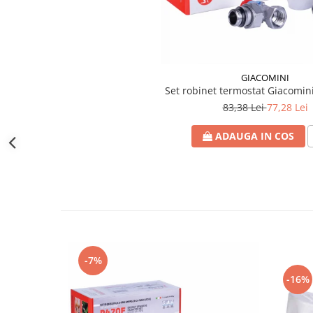
btu
Aparate de Aer conditionat 12000
btu
Aparate de Aer conditionat 18000
btu
GIACOMINI
Set robinet termostat Giacomini
Aparate de Aer conditionat 24000
83,38 Lei
77,28 Lei
btu
Aparate de Aer conditionat 27000
ADAUGA IN COS
btu
Panouri solare
Panouri solare presurizate si
nepresurizate
Accesorii Panouri solare
Pompe de circulaţie pentru
instalaţiile termice solare
-7%
-16%
Vase de expansiune
Incazire in Pardoseala