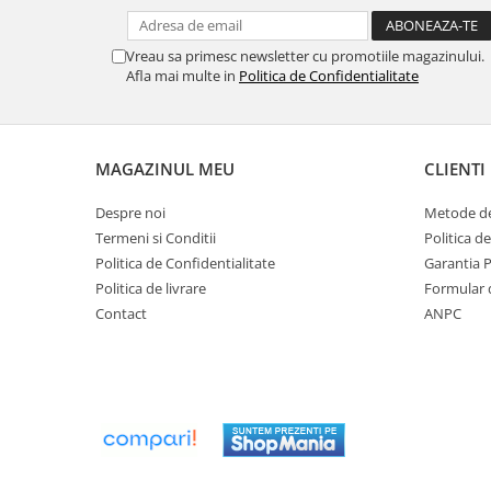
Seturi de Dus
Vreau sa primesc newsletter cu promotiile magazinului.
Baterii sanitare
Afla mai multe in
Politica de Confidentialitate
Rigole baie: Rigola de scurgere
pentru dus
Vase wc, capace si rezervoare
MAGAZINUL MEU
CLIENTI
Racorduri flexibile de apa
Despre noi
Metode de
Racorduri flexibile apa
Termeni si Conditii
Politica d
Racord flexibil monocomanda din
Politica de Confidentialitate
Garantia 
inox
Politica de livrare
Formular 
Racord flexibil din inox
Contact
ANPC
Racord flexibil monocomanda cu
invelis din cauciuc
Racord flexibil cu invelis din
cauciuc
Accesorii baie
Perdele Dus
Clapete de actionare