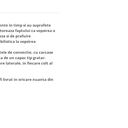
nte in timp si au suprafete
atoreaza faptului ca vopsirea a
za si de prafuire
bilistica la vopsirea
ele de convectie, cu carcase
a de un capac tip gratar.
e laterale, in fiecare colt al
i livrat in oricare nuanta din