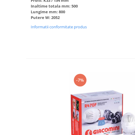
Profil: K33 / 154 mm
Accesorii radiatoare
Inaltime totala mm: 500
Lungime mm: 800
Calorifere decorative
Putere W: 2052
Boilere si Puffere
Informatii conformitate produs
Boilere
Boilere electrice
Boilere termoelectrice
Accesorii Boilere Tesy
Puffere/Stocatoare de caldura
Puffer fara serpentina
-7%
Puffer 1 serpentina
Puffer 2 serpentine
Puffer cu serpentina pentru A.C.M.
Puffer pentru pompe de caldura
Aer conditionat
Dezumidificatoare
Aparate de Aer conditionat 9000