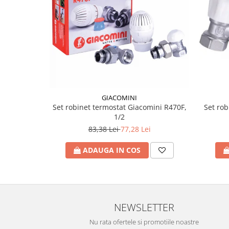
Incalzire clasica in pardoseala
Teava incalzire pardoseala
PLACA NUTURI/TACKER
Grupuri de pompare si amestec
Distribuitoare
Cutii distribuitor
Automatizare
GIACOMINI
Banda perimetrala
Set rob
Set robinet termostat Giacomini R470F,
Accesorii
1/2
Aditiv Sapa
83,38 Lei
77,28 Lei
Pachete incalzire in pardoseala
ADAUGA IN COS
Pompe de caldura
Termostate de Ambient
Panouri fotovoltaice
Invertoare
NEWSLETTER
Panouri fotovoltaice
Nu rata ofertele si promotiile noastre
Produse Amenajare Baie