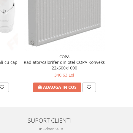
COPA
li cu cap
Radiator/calorifer din otel COPA Konveks
Conec
22x600x1000
340,63 Lei
ADAUGA IN COS
A
SUPORT CLIENTI
Luni-Vineri 9-18