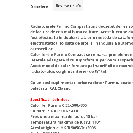
Review-uri
(0)
Descriere
Radiatoare/Calorifere din otel
PURMO
Calorifer din otel GOBE
Radiatoarele Purmo Compact sunt deosebit de reziste
Radiator otel AIRFEL
de lacuire de cea mai buna calitate. Acest lucru se d
Radiatoare/Calorifere din otel
fost efectuata in dublu strat, prin metoda de catafore
KERMI COMPACT
electrostatica, folosita de altel si in industria automo
caroseriilor.
Radiatoare/Calorifere Brise
Caloriferele Purmo Compact se remarca prin element
Heizkorper
laterale adaugate si cu suprafata superioara acoperit
Radiatoare de baie Portprosop
Acest model de calorifere are patru orificii de racordar
radiatorului, cu ghint interior de ½″ tol.
Radiatoare de Baie din otel - Drept
- Profil Rotund
Cu un cost suplimentar, orice radiator Purmo, poate f
RADIATOARE DE BAIE DIN OTEL
paletarul RAL Classic.
PURMO
Specificatii tehnice:
Radiatoare din aluminiu
Calorifer Purmo C 33x500x800
Radiatoare din aluminiu Vox Extra
Culoare : RAL 9016 / ALB
Presiunea maxima de lucru: 10 bar
Radiatoare aluminiu OSCAR
Temperatura maxima de lucru: 110*
TONDO
Atestat igienic: HK/B/0050/01/2006
Radiatoare CONDOR