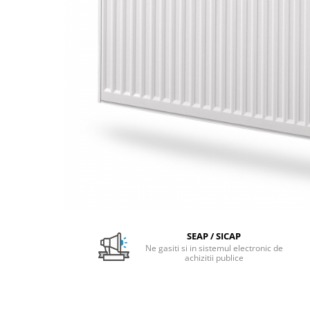
Pachet Centrale Termice
Instant pe gaz natural si GPL
Accesorii centrale pe GAZ si GPL
Cazane, Centrale si Termoseminee
cu functionare pe peleti
Centrale termice electrice
Convectoare pe gaz si convectoare
electrice
Seminee si Sobe
Seminee pe lemne
Butelie egalizare
Radiatoare/Calorifere
SEAP / SICAP
Radiatoare/Calorifere din otel
Ne gasiti si in sistemul electronic de
achizitii publice
Radiatoare/Calorifere din otel
Korado
Radiatoare/Calorifere Copa
Konvecs