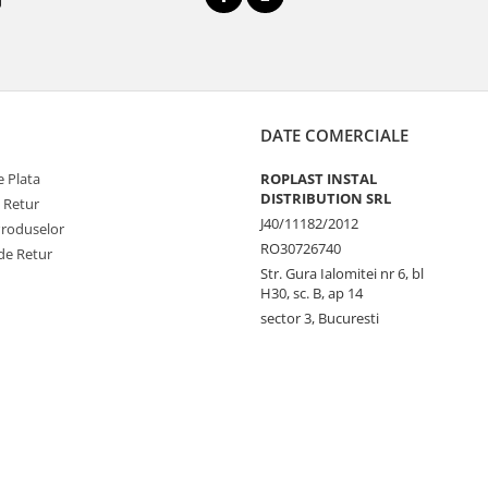
DATE COMERCIALE
 Plata
ROPLAST INSTAL
DISTRIBUTION SRL
e Retur
J40/11182/2012
Produselor
RO30726740
de Retur
Str. Gura Ialomitei nr 6, bl
H30, sc. B, ap 14
sector 3, Bucuresti