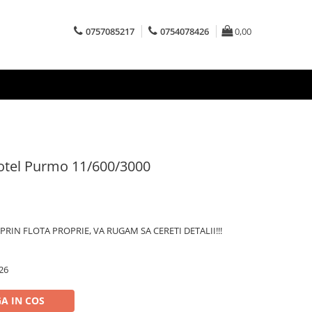
0757085217
0754078426
0,00
 otel Purmo 11/600/3000
RIN FLOTA PROPRIE, VA RUGAM SA CERETI DETALII!!!
26
A IN COS