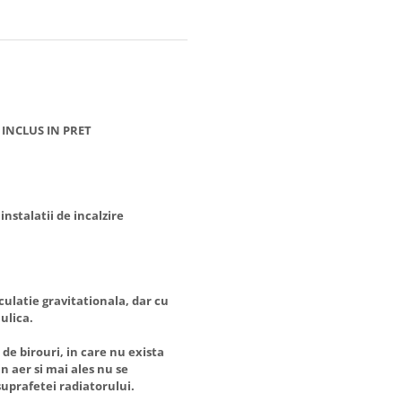
 INCLUS IN PRET
nstalatii de incalzire
culatie gravitationala, dar cu
ulica.
de birouri, in care nu exista
n aer si mai ales nu se
uprafetei radiatorului.