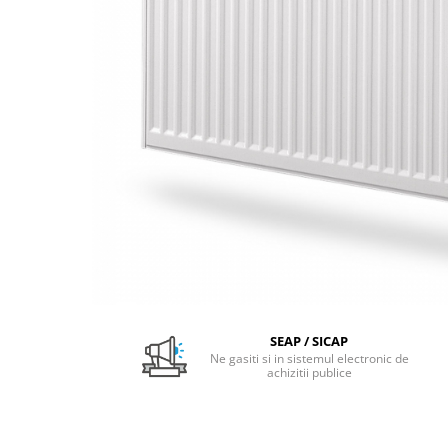
Pachet Centrale Termice
Instant pe gaz natural si GPL
Accesorii centrale pe GAZ si GPL
Cazane, Centrale si Termoseminee
cu functionare pe peleti
Centrale termice electrice
Convectoare pe gaz si convectoare
electrice
Seminee si Sobe
Seminee pe lemne
Butelie egalizare
Radiatoare/Calorifere
SEAP / SICAP
Radiatoare/Calorifere din otel
Ne gasiti si in sistemul electronic de
achizitii publice
Radiatoare/Calorifere din otel
Korado
Radiatoare/Calorifere Copa
Konvecs