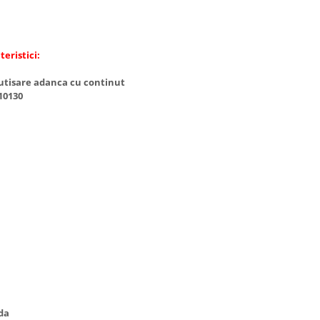
eristici:
butisare adanca cu continut
10130
nda