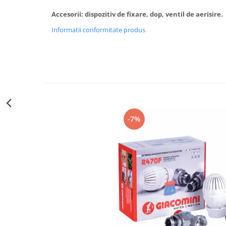
btu
Accesorii: dispozitiv de fixare, dop, ventil de aerisire.
Aparate de Aer conditionat 12000
Informatii conformitate produs
btu
Aparate de Aer conditionat 18000
btu
Aparate de Aer conditionat 24000
btu
Aparate de Aer conditionat 27000
btu
-7%
Panouri solare
Panouri solare presurizate si
nepresurizate
Accesorii Panouri solare
Pompe de circulaţie pentru
instalaţiile termice solare
Vase de expansiune
Incazire in Pardoseala