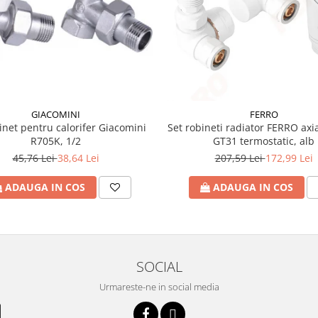
GIACOMINI
FERRO
inet pentru calorifer Giacomini
Set robineti radiator FERRO axia
R705K, 1/2
GT31 termostatic, alb
45,76 Lei
38,64 Lei
207,59 Lei
172,99 Lei
ADAUGA IN COS
ADAUGA IN COS
SOCIAL
Urmareste-ne in social media