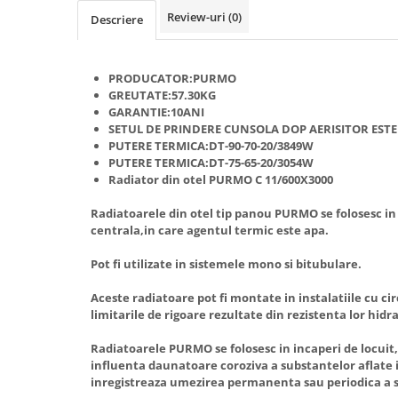
Review-uri
(0)
Descriere
Radiatoare/Calorifere din otel
PURMO
Calorifer din otel GOBE
PRODUCATOR:PURMO
Radiator otel AIRFEL
GREUTATE:57.30KG
Radiatoare/Calorifere din otel
GARANTIE:10ANI
KERMI COMPACT
SETUL DE PRINDERE CUNSOLA DOP AERISITOR ESTE
PUTERE TERMICA:DT-90-70-20/3849W
Radiatoare/Calorifere Brise
PUTERE TERMICA:DT-75-65-20/3054W
Heizkorper
Radiator din otel PURMO C 11/600X3000
Radiatoare de baie Portprosop
Radiatoarele din otel tip panou PURMO se folosesc in i
Radiatoare de Baie din otel - Drept
centrala,in care agentul termic este apa.
- Profil Rotund
RADIATOARE DE BAIE DIN OTEL
Pot fi utilizate in sistemele mono si bitubulare.
PURMO
Aceste radiatoare pot fi montate in instalatiile cu cir
Radiatoare din aluminiu
limitarile de rigoare rezultate din rezistenta lor hidra
Radiatoare din aluminiu Vox Extra
Radiatoarele PURMO se folosesc in incaperi de locuit, 
Radiatoare aluminiu OSCAR
influenta daunatoare coroziva a substantelor aflate i
TONDO
inregistreaza umezirea permanenta sau periodica a s
Radiatoare CONDOR