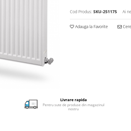
Cod Produs:
SKU-251175
Ai n
Adauga la Favorite
Cere 
Livrare rapida
Pentru sute de produse din magazinul
nostru