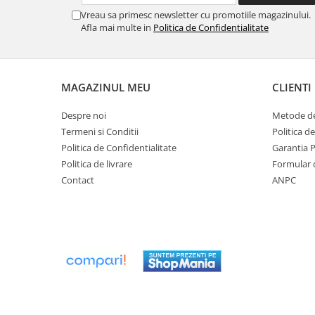
Vreau sa primesc newsletter cu promotiile magazinului.
Ventilator de tubulatura
Afla mai multe in
Politica de Confidentialitate
Amenajare bucatarie
Promotii pachete chiuveta +
baterie
MAGAZINUL MEU
CLIENTI
CHIUVETE BUCATARIE
Despre noi
Metode de
Chiuvete bucatarie din compozit
Termeni si Conditii
Politica d
Chiuveta bucatarie inox
Politica de Confidentialitate
Garantia 
Chiuveta bucatarie granit
Politica de livrare
Formular 
Baterie bucatarie
Contact
ANPC
Tuburi Flexibile Hota
Accesorii bucatarie
Accesorii chiuvete bucatarie
Instalatii apa/gaz/canalizare
FILTRARE PENTRU APA SI PIESE DE
SCHIMB
Filtre de apa