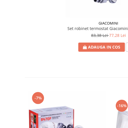
Incalzire clasica in pardoseala
Teava incalzire pardoseala
PLACA NUTURI/TACKER
GIACOMINI
Grupuri de pompare si amestec
Set robinet termostat Giacomini
Distribuitoare
83,38 Lei
77,28 Lei
Cutii distribuitor
ADAUGA IN COS
Automatizare
Banda perimetrala
Accesorii
Aditiv Sapa
Pachete incalzire in pardoseala
Pompe de caldura
Termostate de Ambient
-7%
Panouri fotovoltaice
-16%
Invertoare
Panouri fotovoltaice
Produse Amenajare Baie