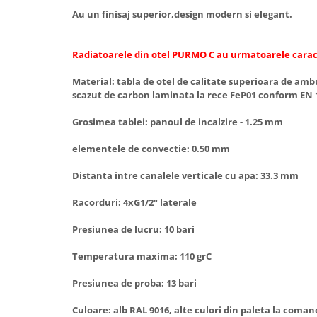
Accesorii radiatoare
Au un finisaj superior,design modern si elegant.
Calorifere decorative
Radiatoarele din otel PURMO C au urmatoarele caract
Boilere si Puffere
Boilere
Material: tabla de otel de calitate superioara de am
scazut de carbon laminata la rece FeP01 conform EN 
Boilere electrice
Boilere termoelectrice
Grosimea tablei: panoul de incalzire - 1.25 mm
Accesorii Boilere Tesy
elementele de convectie: 0.50 mm
Puffere/Stocatoare de caldura
Puffer fara serpentina
Distanta intre canalele verticale cu apa: 33.3 mm
Puffer 1 serpentina
Racorduri: 4xG1/2" laterale
Puffer 2 serpentine
Puffer cu serpentina pentru A.C.M.
Presiunea de lucru: 10 bari
Puffer pentru pompe de caldura
Temperatura maxima: 110 grC
Aer conditionat
Presiunea de proba: 13 bari
Dezumidificatoare
Aparate de Aer conditionat 9000
Culoare: alb RAL 9016, alte culori din paleta la coma