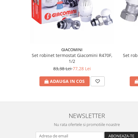
Seturi de Dus
Baterii sanitare
Rigole baie: Rigola de scurgere
pentru dus
Vase wc, capace si rezervoare
GIACOMINI
Racorduri flexibile de apa
Set rob
Set robinet termostat Giacomini R470F,
Racorduri flexibile apa
1/2
Racord flexibil monocomanda din
83,38 Lei
77,28 Lei
inox
ADAUGA IN COS
Racord flexibil din inox
Racord flexibil monocomanda cu
invelis din cauciuc
Racord flexibil cu invelis din
cauciuc
NEWSLETTER
Accesorii baie
Nu rata ofertele si promotiile noastre
Perdele Dus
Clapete de actionare