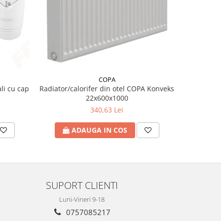
COPA
li cu cap
Radiator/calorifer din otel COPA Konveks
Conec
22x600x1000
340,63 Lei
ADAUGA IN COS
A
SUPORT CLIENTI
Luni-Vineri 9-18
0757085217