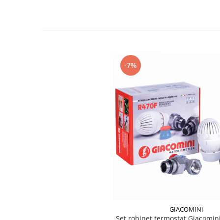
Accesorii radiatoare
Calorifere decorative
Boilere si Puffere
Boilere
-7%
Boilere electrice
Boilere termoelectrice
Accesorii Boilere Tesy
Puffere/Stocatoare de caldura
Puffer fara serpentina
Puffer 1 serpentina
Puffer 2 serpentine
Puffer cu serpentina pentru A.C.M.
Puffer pentru pompe de caldura
Aer conditionat
Dezumidificatoare
GIACOMINI
Aparate de Aer conditionat 9000
Set robinet termostat Giacomini