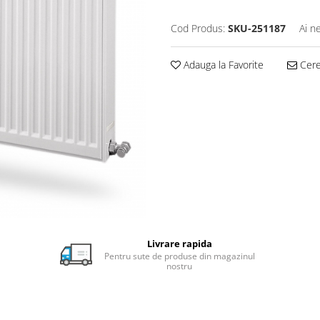
Cod Produs:
SKU-251187
Ai n
Adauga la Favorite
Cere 
Livrare rapida
Pentru sute de produse din magazinul
nostru