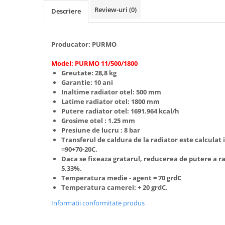
Review-uri
(0)
Descriere
Radiatoare/Calorifere din otel
PURMO
Calorifer din otel GOBE
Producator:
PURMO
Radiator otel AIRFEL
Radiatoare/Calorifere din otel
Model: PURMO 11/500/1800
KERMI COMPACT
Greutate: 28,8
kg
Garantie: 10 ani
Radiatoare/Calorifere Brise
Inaltime radiator otel: 500 mm
Heizkorper
Latime radiator otel: 1800 mm
Radiatoare de baie Portprosop
Putere radiator otel: 1691.964 kcal/h
Grosime otel : 1.25 mm
Radiatoare de Baie din otel - Drept
Presiune de lucru : 8 bar
- Profil Rotund
Transferul de caldura de la radiator este calculat
RADIATOARE DE BAIE DIN OTEL
=90+70-20C.
PURMO
Daca se fixeaza gratarul, reducerea de putere a ra
5,33%.
Radiatoare din aluminiu
Temperatura medie - agent = 70 grdC
Radiatoare din aluminiu Vox Extra
Temperatura camerei: + 20 grdC.
Radiatoare aluminiu OSCAR
Informatii conformitate produs
TONDO
Radiatoare CONDOR