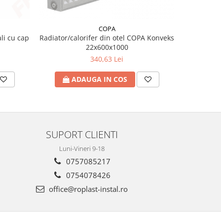
COPA
li cu cap
Radiator/calorifer din otel COPA Konveks
Conec
22x600x1000
340,63 Lei
ADAUGA IN COS
A
SUPORT CLIENTI
Luni-Vineri 9-18
0757085217
0754078426
office@roplast-instal.ro