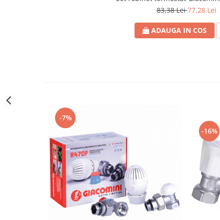
btu
83,38 Lei
77,28 Lei
Aparate de Aer conditionat 12000
btu
ADAUGA IN COS
Aparate de Aer conditionat 18000
btu
Aparate de Aer conditionat 24000
btu
Aparate de Aer conditionat 27000
btu
-7%
Panouri solare
-16%
Panouri solare presurizate si
nepresurizate
Accesorii Panouri solare
Pompe de circulaţie pentru
instalaţiile termice solare
Vase de expansiune
Incazire in Pardoseala