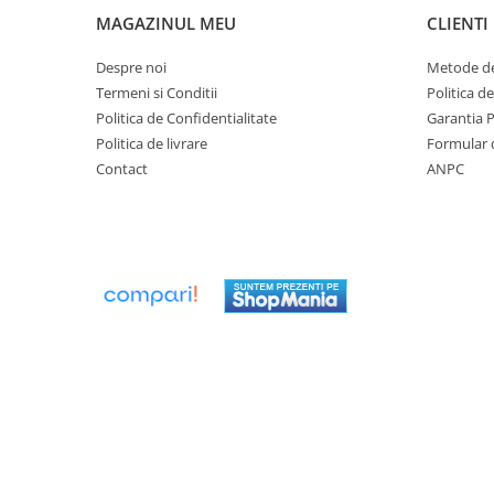
MAGAZINUL MEU
CLIENTI
Seturi de Dus
Baterii sanitare
Despre noi
Metode de
Rigole baie: Rigola de scurgere
Termeni si Conditii
Politica d
pentru dus
Politica de Confidentialitate
Garantia 
Politica de livrare
Formular 
Vase wc, capace si rezervoare
Contact
ANPC
Racorduri flexibile de apa
Racorduri flexibile apa
Racord flexibil monocomanda din
inox
Racord flexibil din inox
Racord flexibil monocomanda cu
invelis din cauciuc
Racord flexibil cu invelis din
cauciuc
Accesorii baie
Perdele Dus
Clapete de actionare