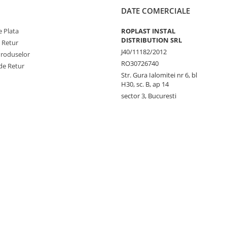
DATE COMERCIALE
 Plata
ROPLAST INSTAL
DISTRIBUTION SRL
e Retur
J40/11182/2012
Produselor
RO30726740
de Retur
Str. Gura Ialomitei nr 6, bl
H30, sc. B, ap 14
sector 3, Bucuresti