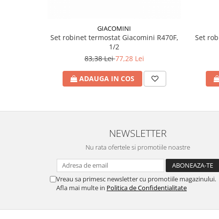
Incalzire clasica in pardoseala
Teava incalzire pardoseala
GIACOMINI
PLACA NUTURI/TACKER
Set rob
Set robinet termostat Giacomini R470F,
Grupuri de pompare si amestec
1/2
Distribuitoare
83,38 Lei
77,28 Lei
Cutii distribuitor
ADAUGA IN COS
Automatizare
Banda perimetrala
Accesorii
Aditiv Sapa
NEWSLETTER
Pachete incalzire in pardoseala
Nu rata ofertele si promotiile noastre
Pompe de caldura
Termostate de Ambient
Panouri fotovoltaice
Vreau sa primesc newsletter cu promotiile magazinului.
Invertoare
Afla mai multe in
Politica de Confidentialitate
Panouri fotovoltaice
Produse Amenajare Baie