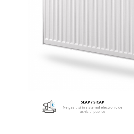
Pachet Centrale Termice
Instant pe gaz natural si GPL
Accesorii centrale pe GAZ si GPL
Cazane, Centrale si Termoseminee
cu functionare pe peleti
Centrale termice electrice
Convectoare pe gaz si convectoare
electrice
Seminee si Sobe
Seminee pe lemne
Butelie egalizare
Radiatoare/Calorifere
SEAP / SICAP
Radiatoare/Calorifere din otel
Ne gasiti si in sistemul electronic de
achizitii publice
Radiatoare/Calorifere din otel
Korado
Radiatoare/Calorifere Copa
Konvecs