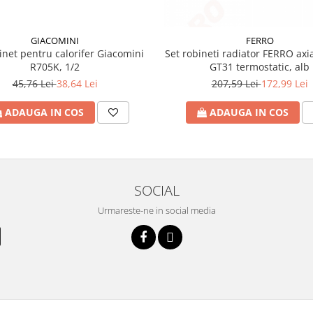
GIACOMINI
FERRO
inet pentru calorifer Giacomini
Set robineti radiator FERRO axia
R705K, 1/2
GT31 termostatic, alb
45,76 Lei
38,64 Lei
207,59 Lei
172,99 Lei
ADAUGA IN COS
ADAUGA IN COS
SOCIAL
Urmareste-ne in social media