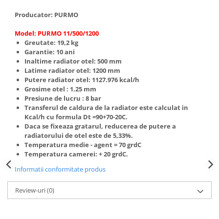
Accesorii radiatoare
Producator:
PURMO
Calorifere decorative
Model: PURMO 11/500/1200
Boilere si Puffere
Greutate: 19,2
kg
Boilere
Garantie: 10 ani
Inaltime radiator otel: 500 mm
Boilere electrice
Latime radiator otel: 1200 mm
Boilere termoelectrice
Putere radiator otel: 1127.976 kcal/h
Grosime otel : 1.25 mm
Accesorii Boilere Tesy
Presiune de lucru : 8 bar
Puffere/Stocatoare de caldura
Transferul de caldura de la radiator este calculat in
Kcal/h cu formula Dt =90+70-20C.
Puffer fara serpentina
Daca se fixeaza gratarul, reducerea de putere a
Puffer 1 serpentina
radiatorului de otel este de 5,33%.
Temperatura medie - agent = 70 grdC
Puffer 2 serpentine
Temperatura camerei: + 20 grdC.
Puffer cu serpentina pentru A.C.M.
Informatii conformitate produs
Puffer pentru pompe de caldura
Aer conditionat
Review-uri
(0)
Dezumidificatoare
Aparate de Aer conditionat 9000