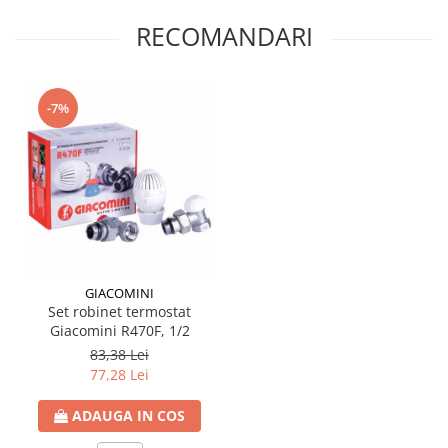
btu
RECOMANDARI
Aparate de Aer conditionat 12000
btu
Aparate de Aer conditionat 18000
-7%
btu
Aparate de Aer conditionat 24000
btu
Aparate de Aer conditionat 27000
btu
Panouri solare
Panouri solare presurizate si
nepresurizate
GIACOMINI
Set robinet termostat
Accesorii Panouri solare
Giacomini R470F, 1/2
Pompe de circulaţie pentru
83,38 Lei
instalaţiile termice solare
77,28 Lei
Vase de expansiune
ADAUGA IN COS
Incazire in Pardoseala