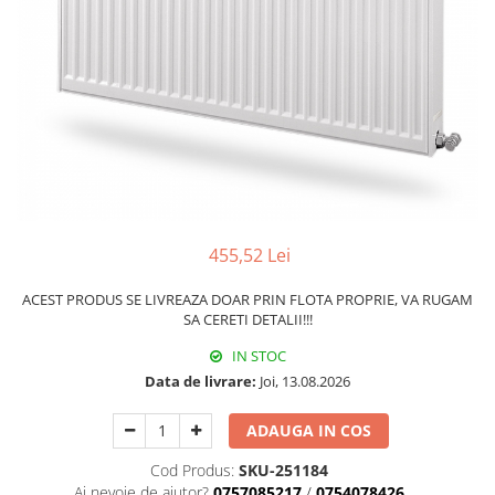
Pachet Centrale Termice
Instant pe gaz natural si GPL
Accesorii centrale pe GAZ si GPL
Cazane, Centrale si Termoseminee
cu functionare pe peleti
Centrale termice electrice
Convectoare pe gaz si convectoare
electrice
455,52 Lei
Seminee si Sobe
Seminee pe lemne
ACEST PRODUS SE LIVREAZA DOAR PRIN FLOTA PROPRIE, VA RUGAM
SA CERETI DETALII!!!
Butelie egalizare
Radiatoare/Calorifere
IN STOC
Data de livrare:
Joi, 13.08.2026
Radiatoare/Calorifere din otel
Radiatoare/Calorifere din otel
ADAUGA IN COS
Korado
Radiatoare/Calorifere Copa
Cod Produs:
SKU-251184
Konvecs
Ai nevoie de ajutor?
0757085217
/
0754078426