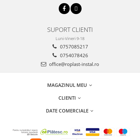
Ventilator de tubulatura
Amenajare bucatarie
Promotii pachete chiuveta +
SUPORT CLIENTI
baterie
Luni-Vineri 9-18
CHIUVETE BUCATARIE
0757085217
Chiuvete bucatarie din compozit
0754078426
Chiuveta bucatarie inox
office@roplast-instal.ro
Chiuveta bucatarie granit
Baterie bucatarie
MAGAZINUL MEU
Tuburi Flexibile Hota
Accesorii bucatarie
CLIENTI
Accesorii chiuvete bucatarie
DATE COMERCIALE
Instalatii apa/gaz/canalizare
FILTRARE PENTRU APA SI PIESE DE
SCHIMB
Filtre de apa