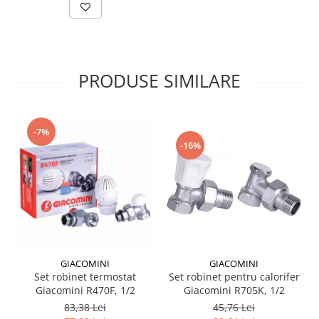
Incalzire clasica in pardoseala
Teava incalzire pardoseala
PLACA NUTURI/TACKER
Grupuri de pompare si amestec
PRODUSE SIMILARE
Distribuitoare
Cutii distribuitor
Automatizare
-7%
Banda perimetrala
-16%
Accesorii
Aditiv Sapa
Pachete incalzire in pardoseala
Pompe de caldura
Termostate de Ambient
Panouri fotovoltaice
GIACOMINI
GIACOMINI
Invertoare
Set robinet termostat
Set robinet pentru calorifer
Giacomini R470F, 1/2
Giacomini R705K, 1/2
Panouri fotovoltaice
83,38 Lei
45,76 Lei
Produse Amenajare Baie