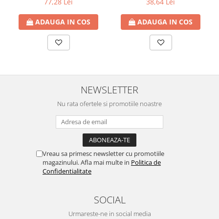
77,28 Lei
38,64 Lei
Seturi de Dus
ADAUGA IN COS
ADAUGA IN COS
Baterii sanitare
Rigole baie: Rigola de scurgere
pentru dus
Vase wc, capace si rezervoare
Racorduri flexibile de apa
NEWSLETTER
Racorduri flexibile apa
Nu rata ofertele si promotiile noastre
Racord flexibil monocomanda din
inox
Racord flexibil din inox
Racord flexibil monocomanda cu
invelis din cauciuc
Vreau sa primesc newsletter cu promotiile
magazinului. Afla mai multe in
Politica de
Racord flexibil cu invelis din
Confidentialitate
cauciuc
Accesorii baie
SOCIAL
Perdele Dus
Urmareste-ne in social media
Clapete de actionare