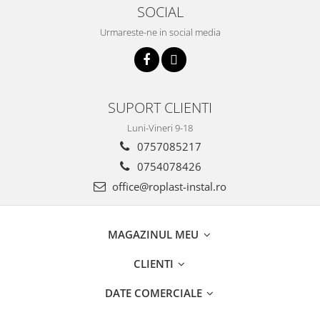
Incalzire clasica in pardoseala
SOCIAL
Teava incalzire pardoseala
Urmareste-ne in social media
PLACA NUTURI/TACKER
Grupuri de pompare si amestec
Distribuitoare
Cutii distribuitor
SUPORT CLIENTI
Automatizare
Luni-Vineri 9-18
Banda perimetrala
0757085217
Accesorii
0754078426
Aditiv Sapa
office@roplast-instal.ro
Pachete incalzire in pardoseala
Pompe de caldura
MAGAZINUL MEU
Termostate de Ambient
Panouri fotovoltaice
CLIENTI
Invertoare
DATE COMERCIALE
Panouri fotovoltaice
Produse Amenajare Baie