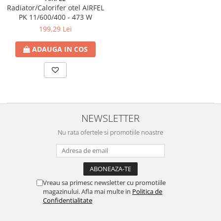
btu
Radiator/Calorifer otel AIRFEL
PK 11/600/400 - 473 W
Aparate de Aer conditionat 12000
199,29 Lei
btu
Aparate de Aer conditionat 18000
ADAUGA IN COS
btu
Aparate de Aer conditionat 24000
btu
Aparate de Aer conditionat 27000
btu
NEWSLETTER
Panouri solare
Nu rata ofertele si promotiile noastre
Panouri solare presurizate si
nepresurizate
Accesorii Panouri solare
Pompe de circulaţie pentru
Vreau sa primesc newsletter cu promotiile
instalaţiile termice solare
magazinului. Afla mai multe in
Politica de
Vase de expansiune
Confidentialitate
Incazire in Pardoseala