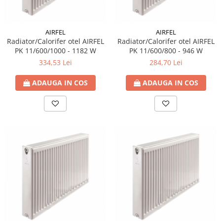
Radiatoare/Calorifere din otel
PURMO
AIRFEL
AIRFEL
Calorifer din otel GOBE
Radiator/Calorifer otel AIRFEL
Radiator/Calorifer otel AIRFEL
Radiator otel AIRFEL
PK 11/600/1000 - 1182 W
PK 11/600/800 - 946 W
Radiatoare/Calorifere din otel
334,53 Lei
284,70 Lei
KERMI COMPACT
Radiatoare/Calorifere Brise
ADAUGA IN COS
ADAUGA IN COS
Heizkorper
Radiatoare de baie Portprosop
Radiatoare de Baie din otel - Drept
- Profil Rotund
RADIATOARE DE BAIE DIN OTEL
PURMO
Radiatoare din aluminiu
Radiatoare din aluminiu Vox Extra
Radiatoare aluminiu OSCAR
TONDO
Radiatoare CONDOR