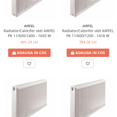
Pachet Centrale Termice
Instant pe gaz natural si GPL
Accesorii centrale pe GAZ si GPL
AIRFEL
AIRFEL
Cazane, Centrale si Termoseminee
Radiator/Calorifer otel AIRFEL
Radiator/Calorifer otel AIRFEL
cu functionare pe peleti
PK 11/600/1400 - 1655 W
PK 11/600/1200 - 1418 W
Centrale termice electrice
441,29 Lei
384,36 Lei
Convectoare pe gaz si convectoare
ADAUGA IN COS
ADAUGA IN COS
electrice
Seminee si Sobe
Seminee pe lemne
Butelie egalizare
Radiatoare/Calorifere
Radiatoare/Calorifere din otel
Radiatoare/Calorifere din otel
Korado
Radiatoare/Calorifere Copa
Konvecs