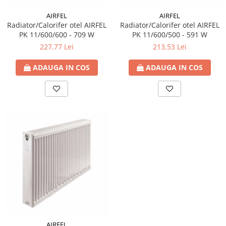
Accesorii radiatoare
AIRFEL
AIRFEL
Calorifere decorative
Radiator/Calorifer otel AIRFEL
Radiator/Calorifer otel AIRFEL
PK 11/600/600 - 709 W
PK 11/600/500 - 591 W
Boilere si Puffere
227,77 Lei
213,53 Lei
Boilere
ADAUGA IN COS
ADAUGA IN COS
Boilere electrice
Boilere termoelectrice
Accesorii Boilere Tesy
Puffere/Stocatoare de caldura
Puffer fara serpentina
Puffer 1 serpentina
Puffer 2 serpentine
Puffer cu serpentina pentru A.C.M.
Puffer pentru pompe de caldura
Aer conditionat
Dezumidificatoare
Aparate de Aer conditionat 9000
AIRFEL