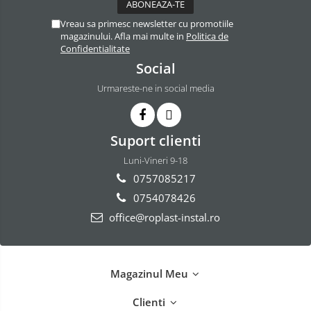
PPR
Vreau sa primesc newsletter cu promotiile
Teava PPR
magazinului. Afla mai multe in
Politica de
Confidentialitate
Fitinguri PPR
Social
PEXAL
Urmareste-ne in social media
Distribuitor pexal FI-FE cu robinet
sferic
Sisteme de canalizare si ape
Suport clienti
pluviale
Luni-Vineri 9-18
Sistem canalizare exterioara
0757085217
Sistem canalizare interioara
0754078426
DEDURIZARE
office@roplast-instal.ro
Statii de dedurizare
Accesorii statii dedurizare
Fitinguri din alama
Magazinul Meu
Clienti