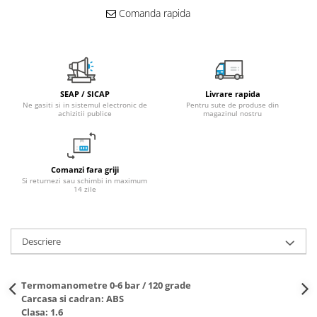
Comanda rapida
Fitinguri PPR
PEXAL
Distribuitor pexal FI-FE cu robinet
sferic
Sisteme de canalizare si ape
SEAP / SICAP
Livrare rapida
pluviale
Ne gasiti si in sistemul electronic de
Pentru sute de produse din
achizitii publice
magazinul nostru
Sistem canalizare exterioara
Sistem canalizare interioara
DEDURIZARE
Comanzi fara griji
Si returnezi sau schimbi in maximum
Statii de dedurizare
14 zile
Accesorii statii dedurizare
Fitinguri din alama
Descriere
Termomanometre 0-6 bar / 120 grade
Carcasa si cadran: ABS
Clasa: 1.6